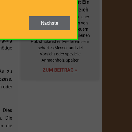
stung,
Spalter/Spanmesser: Ein
ätten,
Überblick und Vergleich
Anmachholz ist ein wesentlicher
Nächste
Bestandteil beim Anfeuern von
Öfen, Kaminen und Lagerfeuern.
e Holz
Für die Herstellung dieser kleinen
tigung
Holzstücke ist entweder ein sehr
nötige
scharfes Messer und viel
Vorsicht oder spezielle
Anmachholz-Spalter
ZUM BEITRAG »
öße zu
ozess.
n oder
. Dies
n. Die
in die