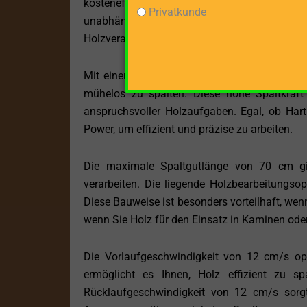
kosteneffizienten Lösung. Mit einer Netzspan
Privatkunde
unabhängig von schwankenden Energiequellen. 
Holzverarbeitungsbetrieben oder auf Baustelle
Mit einer beeindruckenden Spaltkraft von 14
mühelos zu spalten. Diese hohe Spaltkraft
anspruchsvoller Holzaufgaben. Egal, ob Harth
Power, um effizient und präzise zu arbeiten.
Die maximale Spaltgutlänge von 70 cm gibt
verarbeiten. Die liegende Holzbearbeitungsop
Diese Bauweise ist besonders vorteilhaft, wen
wenn Sie Holz für den Einsatz in Kaminen ode
Die Vorlaufgeschwindigkeit von 12 cm/s optim
ermöglicht es Ihnen, Holz effizient zu sp
Rücklaufgeschwindigkeit von 12 cm/s sorgt 