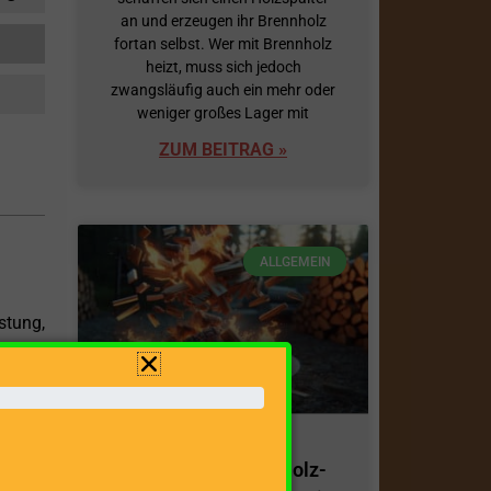
an und erzeugen ihr Brennholz
fortan selbst. Wer mit Brennholz
heizt, muss sich jedoch
zwangsläufig auch ein mehr oder
weniger großes Lager mit
ZUM BEITRAG »
ALLGEMEIN
stung,
ft von
eiter,
n und
Effiziente Anmachholz-