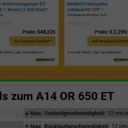
c Notstromaggregat DT-
BAMATO Holzspalter
-1 Benzin (7.000 Watt)*
stehend/HO-22P /
Zapfwellenantrieb, Inkl.
ec.
von Bavarian Machine Tools
Dreipunktaufhängung, Spaltkraf
22 Tonnen*
Preis: 548,22€
Preis: € 2.299
Auf Amazon kaufen*
Auf Amazon kaufen
nkl. MwSt., zzgl. Versandkosten
Preis inkl. MwSt., zzgl. Versandkosten
in, dass sich die hier angezeigten Preise inzwischen geändert haben können. Alle Angaben ohne Gewähr
ils zum
A14 OR 650 ET
Max. Vorlaufgeschwindigkeit:
12 cm/
Max. Rücklaufgeschwindigkeit:
12 cm