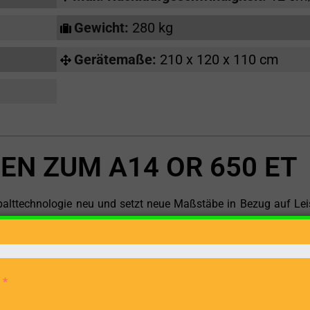
Gewicht:
280 kg
Gerätemaße:
210 x 120 x 110 cm
EN ZUM A14 OR 650 ET
palttechnologie neu und setzt neue Maßstäbe in Bezug auf Lei
kraftvollen Elektromotor-Antrieb, einer beeindruckenden Spaltkra
dieses Modell die ideale Wahl für professionelle Holzarb
ässigen und leistungsstarken Holzspalter suchen.
or macht den A14 OR 650 ET zu einer umweltfreundliche