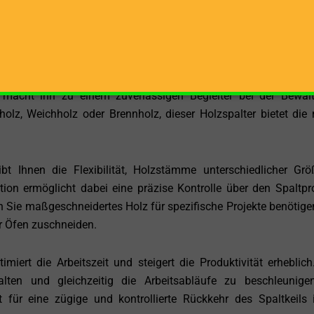
nung von 380 V bietet er eine zuverlässige und konstante Lei
Dies macht ihn besonders attraktiv für den Einsatz in Werkst
n, wo eine zuverlässige Stromversorgung gewährleistet ist.
 Tonnen ist der A14 OR 650 ET in der Lage, auch das härtest
 macht ihn zu einem zuverlässigen Begleiter bei der Bewäl
olz, Weichholz oder Brennholz, dieser Holzspalter bietet die 
 Ihnen die Flexibilität, Holzstämme unterschiedlicher Gr
tion ermöglicht dabei eine präzise Kontrolle über den Spaltpr
n Sie maßgeschneidertes Holz für spezifische Projekte benötige
r Öfen zuschneiden.
iert die Arbeitszeit und steigert die Produktivität erheblich
alten und gleichzeitig die Arbeitsabläufe zu beschleunige
für eine zügige und kontrollierte Rückkehr des Spaltkeils 