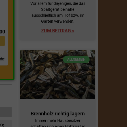
Vor allem für diejenigen, die das
Spaltgerät beinahe
ausschließlich am Hof bzw. im
t
Garten verwenden,
ZUM BEITRAG »
,00
*
ALLGEMEIN
.
s
Brennholz richtig lagern
Immer mehr Hausbesitzer
/s
schaffen sich einen Holzspalter