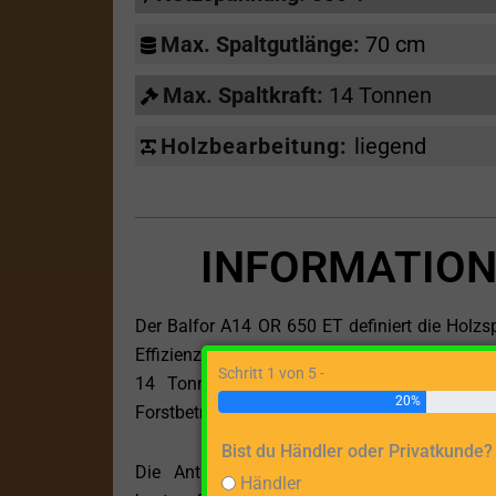
Max. Spaltgutlänge:
70 cm
Max. Spaltkraft:
14 Tonnen
Holzbearbeitung:
liegend
INFORMATION
Der Balfor A14 OR 650 ET definiert die Holzs
Effizienz und Nutzerfreundlichkeit. Mit einem 
Schritt 1 von 5 -
14 Tonnen und innovativen Funktionen ist 
20%
Forstbetriebe und alle, die nach einem zuverl
Bist du Händler oder Privatkunde?
Die Antriebsart durch einen Elektromot
Händler