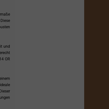
temaße
 Diese
busten
it und
erecht
A14 OR
seinem
ideale
Dieser
rungen