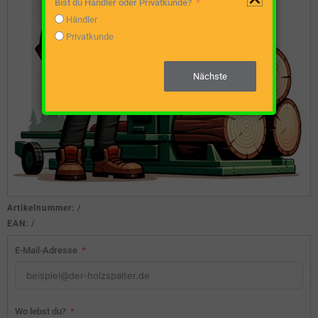
Bist du Händler oder Privatkunde?
Händler
Privatkunde
Nächste
Artikelnummer:
/
EAN:
/
E-Mail-Adresse
Wo lebst du?