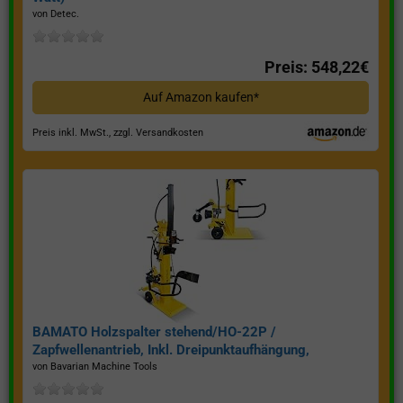
von Detec.
Preis: 548,22€
Auf Amazon kaufen*
Preis inkl. MwSt., zzgl. Versandkosten
BAMATO Holzspalter stehend/HO-22P /
Zapfwellenantrieb, Inkl. Dreipunktaufhängung,
Spaltkraft 22 Tonnen*
von Bavarian Machine Tools