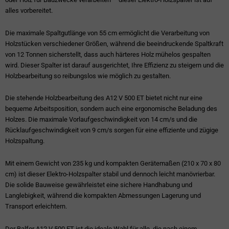
alles vorbereitet.
Die maximale Spaltgutlänge von 55 cm ermöglicht die Verarbeitung von
Holzstücken verschiedener Größen, während die beeindruckende Spaltkraft
von 12 Tonnen sicherstellt, dass auch härteres Holz mühelos gespalten
wird. Dieser Spalter ist darauf ausgerichtet, Ihre Effizienz zu steigern und die
Holzbearbeitung so reibungslos wie möglich zu gestalten.
Die stehende Holzbearbeitung des A12 V 500 ET bietet nicht nur eine
bequeme Arbeitsposition, sondern auch eine ergonomische Beladung des
Holzes. Die maximale Vorlaufgeschwindigkeit von 14 cm/s und die
Rücklaufgeschwindigkeit von 9 cm/s sorgen für eine effiziente und zügige
Holzspaltung.
Mit einem Gewicht von 235 kg und kompakten Gerätemaßen (210 x 70 x 80
cm) ist dieser Elektro-Holzspalter stabil und dennoch leicht manövrierbar.
Die solide Bauweise gewährleistet eine sichere Handhabung und
Langlebigkeit, während die kompakten Abmessungen Lagerung und
Transport erleichtern.
Der Balfor A12 V 500 ET ist die ideale Wahl für alle, die nach einem