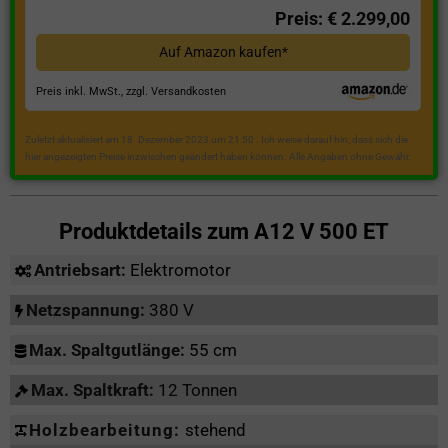
Preis: € 2.299,00
Auf Amazon kaufen*
Preis inkl. MwSt., zzgl. Versandkosten
Zuletzt aktualisiert am 18. Dezember 2023 um 21:50 . Ich weise darauf hin, dass sich die
hier angezeigten Preise inzwischen geändert haben können. Alle Angaben ohne Gewähr.
Produktdetails zum
A12 V 500 ET
Antriebsart:
Elektromotor
Netzspannung:
380 V
Max. Spaltgutlänge:
55 cm
Max. Spaltkraft:
12 Tonnen
Holzbearbeitung:
stehend