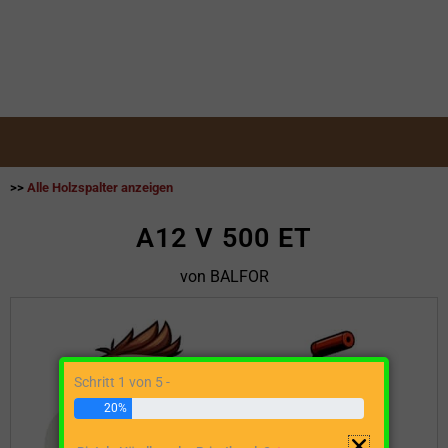
>>
Alle Holzspalter anzeigen
A12 V 500 ET
von BALFOR
Schritt 1 von 5 -
20%