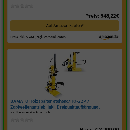
Preis: 548,22€
Auf Amazon kaufen*
Preis inkl. MwSt., zzgl. Versandkosten
BAMATO Holzspalter stehend/HO-22P /
Zapfwellenantrieb, Inkl. Dreipunktaufhängung,
Spaltkraft 22 Tonnen*
von Bavarian Machine Tools
Preis: € 2.299,00