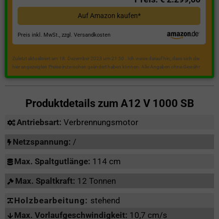
Auf Amazon kaufen*
Preis inkl. MwSt., zzgl. Versandkosten
Zuletzt aktualisiert am 18. Dezember 2023 um 21:50 . Ich weise darauf hin, dass sich die
hier angezeigten Preise inzwischen geändert haben können. Alle Angaben ohne Gewähr.
Produktdetails zum
A12 V 1000 SB
Antriebsart:
Verbrennungsmotor
Netzspannung:
/
Max. Spaltgutlänge:
114 cm
Max. Spaltkraft:
12 Tonnen
Holzbearbeitung:
stehend
Max. Vorlaufgeschwindigkeit:
10,7 cm/s