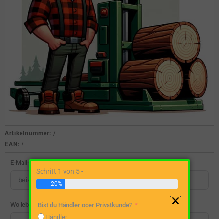
Artikelnummer:
/
EAN:
/
E-Mail-Adresse
Schritt 1 von 5 -
20%
Wo lebst du?
Bist du Händler oder Privatkunde?
Händler