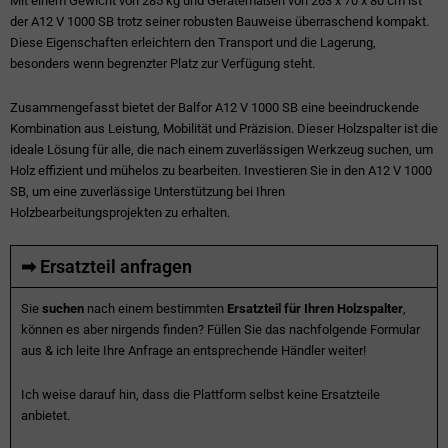
Mit einem Gewicht von 285 kg und Gerätemaßen von 263 x 70 x 80 cm ist
der A12 V 1000 SB trotz seiner robusten Bauweise überraschend kompakt.
Diese Eigenschaften erleichtern den Transport und die Lagerung,
besonders wenn begrenzter Platz zur Verfügung steht.
Zusammengefasst bietet der Balfor A12 V 1000 SB eine beeindruckende
Kombination aus Leistung, Mobilität und Präzision. Dieser Holzspalter ist die
ideale Lösung für alle, die nach einem zuverlässigen Werkzeug suchen, um
Holz effizient und mühelos zu bearbeiten. Investieren Sie in den A12 V 1000
SB, um eine zuverlässige Unterstützung bei Ihren
Holzbearbeitungsprojekten zu erhalten.
➡ Ersatzteil anfragen
Sie
suchen
nach einem bestimmten
Ersatzteil für Ihren Holzspalter
,
können es aber nirgends finden? Füllen Sie das nachfolgende Formular
aus & ich leite Ihre Anfrage an entsprechende Händler weiter!
Ich weise darauf hin, dass die Plattform selbst keine Ersatzteile
anbietet.