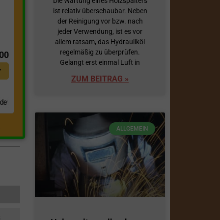
Die Wartung eines Holzspalters
ist relativ überschaubar. Neben
der Reinigung vor bzw. nach
jeder Verwendung, ist es vor
t
allem ratsam, das Hydrauliköl
regelmäßig zu überprüfen.
,00
Gelangt erst einmal Luft in
*
ZUM BEITRAG »
.
ALLGEMEIN
s