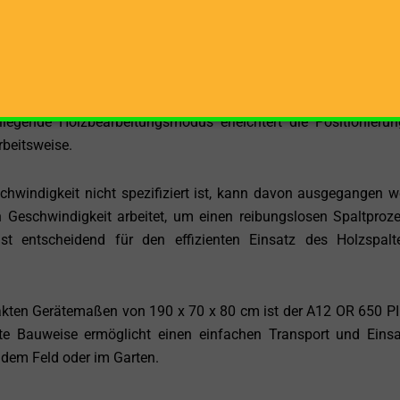
inen Traktor verfügen und ihre Holzbearbeitungsaufgaben opti
den A12 OR 650 PI äußerst vielseitig und in der Lage, eine 
Eigenschaft ist besonders nützlich, wenn unterschiedliche Hol
liegende Holzbearbeitungsmodus erleichtert die Positionieru
rbeitsweise.
hwindigkeit nicht spezifiziert ist, kann davon ausgegangen w
n Geschwindigkeit arbeitet, um einen reibungslosen Spaltproz
st entscheidend für den effizienten Einsatz des Holzspalt
ten Gerätemaßen von 190 x 70 x 80 cm ist der A12 OR 650 PI 
e Bauweise ermöglicht einen einfachen Transport und Eins
 dem Feld oder im Garten.