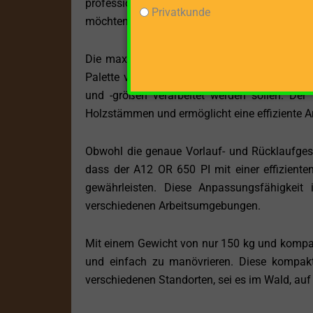
professionelle Anwender, die bereits über e
Privatkunde
möchten.
Die maximale Spaltgutlänge von 70 cm macht 
Palette von Holzgrößen zu bewältigen. Diese 
und -größen verarbeitet werden sollen. Der 
Holzstämmen und ermöglicht eine effiziente A
Obwohl die genaue Vorlauf- und Rücklaufgesc
dass der A12 OR 650 PI mit einer effiziente
gewährleisten. Diese Anpassungsfähigkeit i
verschiedenen Arbeitsumgebungen.
Mit einem Gewicht von nur 150 kg und kompak
und einfach zu manövrieren. Diese kompakt
verschiedenen Standorten, sei es im Wald, auf