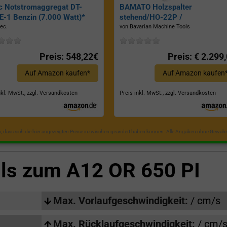
c Notstromaggregat DT-
BAMATO Holzspalter
-1 Benzin (7.000 Watt)*
stehend/HO-22P /
Zapfwellenantrieb, Inkl.
ec.
von Bavarian Machine Tools
Dreipunktaufhängung, Spaltkraf
22 Tonnen*
Preis: 548,22€
Preis: € 2.299
Auf Amazon kaufen*
Auf Amazon kaufen
nkl. MwSt., zzgl. Versandkosten
Preis inkl. MwSt., zzgl. Versandkosten
in, dass sich die hier angezeigten Preise inzwischen geändert haben können. Alle Angaben ohne Gewähr
ils zum
A12 OR 650 PI
Max. Vorlaufgeschwindigkeit:
/ cm/s
Max. Rücklaufgeschwindigkeit:
/ cm/