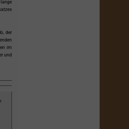
 lange
satzes
b, der
genden
ben im
er und
n