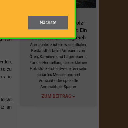
mieren
Nächste
Effiziente Anmachholz-
breite
Spalter/Spanmesser: Ein
zarten
Überblick und Vergleich
ng von
Anmachholz ist ein wesentlicher
Bestandteil beim Anfeuern von
Öfen, Kaminen und Lagerfeuern.
erden,
Für die Herstellung dieser kleinen
Holzstücke ist entweder ein sehr
ess zu
scharfes Messer und viel
ers in
Vorsicht oder spezielle
Anmachholz-Spalter
ZUM BEITRAG »
leicht
atz an