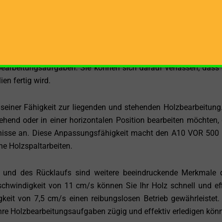
in oder Holz für Bauprojekte spalten, dieser Holzspalter l
onnen bietet der Balfor A10 VOR 500 ET die Power, die Sie benö
alten. Diese immense Spaltkraft macht den Holzspalter zu
zbearbeitungsaufgaben. Sie können sich darauf verlassen, dass 
en fertig wird.
n seiner Fähigkeit zur liegenden und stehenden Holzbearbeitung.
end oder in einer horizontalen Position bearbeiten möchten, 
ürfnisse an. Diese Anpassungsfähigkeit macht den A10 VOR 500
he Holzspaltarbeiten.
 und des Rücklaufs sind weitere beeindruckende Merkmale 
chwindigkeit von 11 cm/s können Sie Ihr Holz schnell und eff
keit von 7,5 cm/s einen reibungslosen Betrieb gewährleistet.
Ihre Holzbearbeitungsaufgaben zügig und effektiv erledigen kön