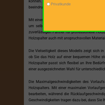
können. Egal, ob Sie Brennholz für den Kam
Privatkunde
beeindruckende Ergebnisse.
Mit einer beeindruckenden Spaltkraft von 10 T
um selbst das härteste Holz mühelos zu sp
zuverlässigen Partner für professionelle Hol
Holzspalter auch mit anspruchsvollen Materiali
Die Vielseitigkeit dieses Modells zeigt sich i
ob Sie das Holz auf einer bequemen Höhe steh
Holzspalter passt sich flexibel an Ihre Bed
einer ausgezeichneten Wahl für unterschiedlic
Die Maximalgeschwindigkeiten des Vorlaufs
Holzspalters. Mit einer maximalen Vorlaufges
bearbeiten, während die Rücklaufgeschwindig
Geschwindigkeiten tragen dazu bei, dass Sie 