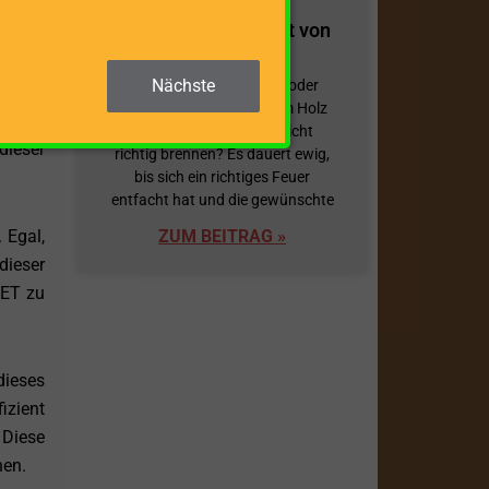
iefert
Alles zum Brennwert von
Holz
Nächste
Sie zünden Ihren Kamin oder
tigen,
Holzofen mit gespaltenem Holz
 einem
an und es will einfach nicht
dieser
richtig brennen? Es dauert ewig,
bis sich ein richtiges Feuer
entfacht hat und die gewünschte
 Egal,
ZUM BEITRAG »
dieser
 ET zu
dieses
izient
 Diese
nen.