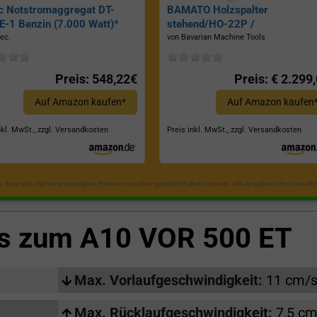
c Notstromaggregat DT-
BAMATO Holzspalter
-1 Benzin (7.000 Watt)*
stehend/HO-22P /
Zapfwellenantrieb, Inkl.
ec.
von Bavarian Machine Tools
Dreipunktaufhängung, Spaltkraf
22 Tonnen*
Preis: 548,22€
Preis: € 2.299
Auf Amazon kaufen*
Auf Amazon kaufen
nkl. MwSt., zzgl. Versandkosten
Preis inkl. MwSt., zzgl. Versandkosten
in, dass sich die hier angezeigten Preise inzwischen geändert haben können. Alle Angaben ohne Gewähr
ls zum
A10 VOR 500 ET
Max. Vorlaufgeschwindigkeit:
11 cm/
Max. Rücklaufgeschwindigkeit:
7,5 cm