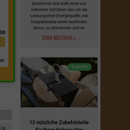
bezeichnet und stellt eines von
mehreren Verfahren dar, um die
Leistung einer Energiequelle, wie
t
beispielsweise einem laufenden
Motor, zu entnehmen und an
,00
ZUM BEITRAG »
*
ZUBEHÖR
.
s
12 nützliche Zubehörteile
/s
für Ihren Holzspalter