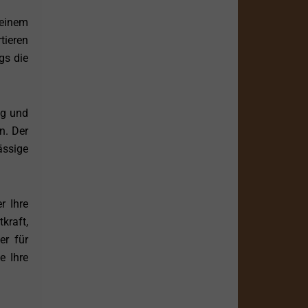
 einem
tieren
gs die
ng und
n. Der
ässige
r Ihre
kraft,
er für
e Ihre