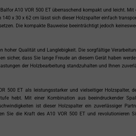
r Balfor A10 VOR 500 ET überraschend kompakt und leicht. Mit
40 x 30 x 62 cm lässt sich dieser Holzspalter einfach transpor
etzen. Die kompakte Bauweise beeinträchtigt jedoch keineswe
n hoher Qualität und Langlebigkeit. Die sorgfältige Verarbeitu
len sicher, dass Sie lange Freude an diesem Gerät haben werde
lastungen der Holzbearbeitung standzuhalten und Ihnen zuverl
R 500 ET als leistungsstarker und vielseitiger Holzspalter, de
tufe hebt. Mit einer Kombination aus beeindruckender Spalt
schwindigkeiten ist dieser Holzspalter ein zuverlässiger Partn
en Sie die Kraft des A10 VOR 500 ET und revolutionieren Si