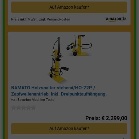
Auf Amazon kaufen*
Preis inkl. MwSt., zzgl. Versandkosten
BAMATO Holzspalter stehend/HO-22P /
Zapfwellenantrieb, Inkl. Dreipunktaufhängung,
Spaltkraft 22 Tonnen*
von Bavarian Machine Tools
Preis: € 2.299,00
Auf Amazon kaufen*