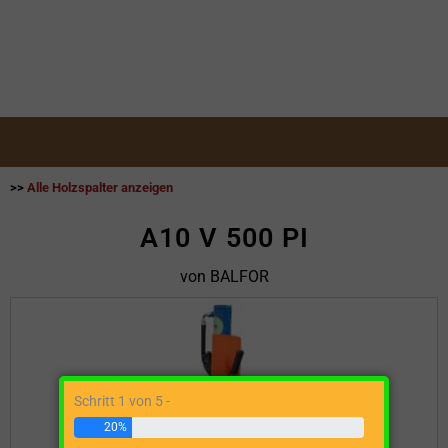
>>
Alle Holzspalter anzeigen
A10 V 500 PI
von BALFOR
Schritt 1 von 5 -
20%