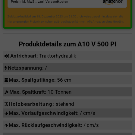
Preis inkl. MwSt., zzgl. Versandkosten
Zuletzt aktualisiert am 18. Dezember 2023 um 21:50 . Ich weise darauf hin, dass sich die
hier angezeigten Preise inzwischen geändert haben können. Alle Angaben ohne Gewähr.
Produktdetails zum
A10 V 500 PI
Antriebsart:
Traktorhydraulik
Netzspannung:
/
Max. Spaltgutlänge:
56 cm
Max. Spaltkraft:
10 Tonnen
Holzbearbeitung:
stehend
Max. Vorlaufgeschwindigkeit:
/ cm/s
Max. Rücklaufgeschwindigkeit:
/ cm/s