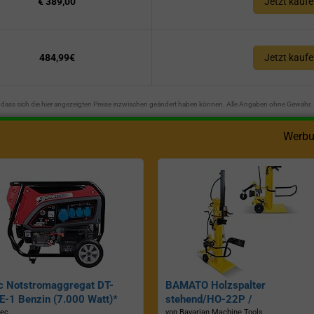
€ 389,00
Jetzt kauf
484,99€
Jetzt kauf
n, dass sich die hier angezeigten Preise inzwischen geändert haben können. Alle Angaben ohne Gewähr.
Werbu
c Notstromaggregat DT-
BAMATO Holzspalter
-1 Benzin (7.000 Watt)*
stehend/HO-22P /
Zapfwellenantrieb, Inkl.
ec.
von Bavarian Machine Tools