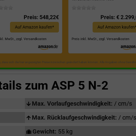
Dreipunktaufhängung, Spaltkraf
22 Tonnen*
Preis: 548,22€
Preis: € 2.299
Auf Amazon kaufen*
Auf Amazon kaufen
nkl. MwSt., zzgl. Versandkosten
Preis inkl. MwSt., zzgl. Versandkosten
in, dass sich die hier angezeigten Preise inzwischen geändert haben können. Alle Angaben ohne Gewähr
tails zum
ASP 5 N-2
Max. Vorlaufgeschwindigkeit:
/ cm/s
Max. Rücklaufgeschwindigkeit:
/ cm/
Gewicht:
55 kg