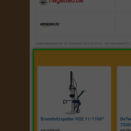
Zuletzt aktualisiert am 18. Dezember 2023 um 21:51 . Ich weise darauf hi
Brennholzspalter HSE 11-1100*
DeTe
7500E
von Holzkraft
von Det