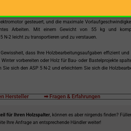
eine bequeme Arbeitshöhe, ohne lästiges Bücken oder Hocke
lektromotor gesteuert, und die maximale Vorlaufgeschwindigke
zientes Arbeiten. Mit einem Gewicht von 55 kg und komp
 N-2 leicht zu transportieren und zu verstauen.
Gewissheit, dass Ihre Holzbearbeitungsaufgaben effizient und 
 Winter vorbereiten oder Holz für Bau- oder Bastelprojekte spalte
en Sie sich den ASP 5 N-2 und erleichtern Sie sich die Holzbearb
n Hersteller
➡ Fragen & Erfahrungen
eil für Ihren Holzspalter
, können es aber nirgends finden? Fülle
ite Ihre Anfrage an entsprechende Händler weiter!