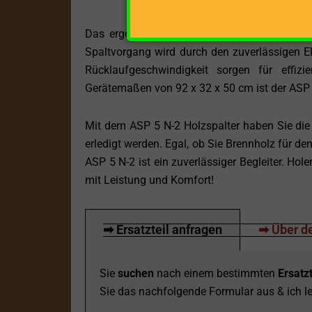
Das ergonomische Design ermöglicht Ihnen 
Spaltvorgang wird durch den zuverlässigen E
Rücklaufgeschwindigkeit sorgen für effi
Gerätemaßen von 92 x 32 x 50 cm ist der ASP 5
Mit dem ASP 5 N-2 Holzspalter haben Sie die 
erledigt werden. Egal, ob Sie Brennholz für den
ASP 5 N-2 ist ein zuverlässiger Begleiter. Hol
mit Leistung und Komfort!
➡ Ersatzteil anfragen
➡ Über de
Sie
suchen
nach einem bestimmten
Ersatzt
Sie das nachfolgende Formular aus & ich le