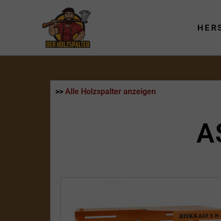
Zum
Inhalt
HER
springen
>>
Alle Holzspalter anzeigen
A