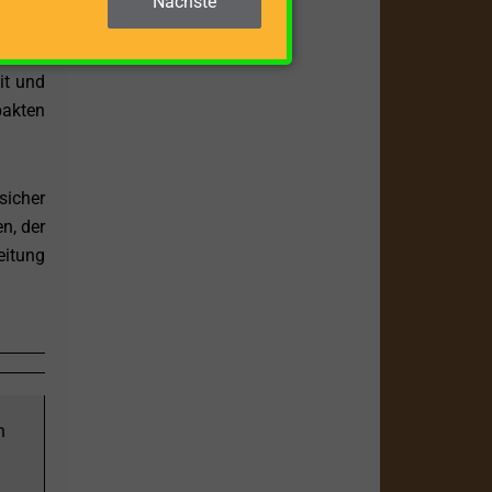
Nächste
n. Der
it und
akten
sicher
n, der
eitung
n