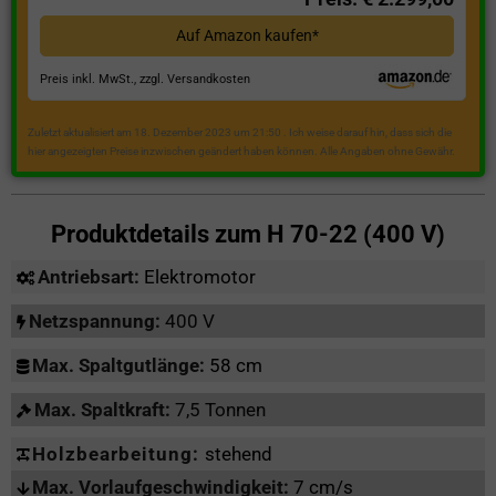
Auf Amazon kaufen*
Preis inkl. MwSt., zzgl. Versandkosten
Zuletzt aktualisiert am 18. Dezember 2023 um 21:50 . Ich weise darauf hin, dass sich die
hier angezeigten Preise inzwischen geändert haben können. Alle Angaben ohne Gewähr.
Produktdetails zum
H 70-22 (400 V)
Antriebsart:
Elektromotor
Netzspannung:
400 V
Max. Spaltgutlänge:
58 cm
Max. Spaltkraft:
7,5 Tonnen
Holzbearbeitung:
stehend
Max. Vorlaufgeschwindigkeit:
7 cm/s