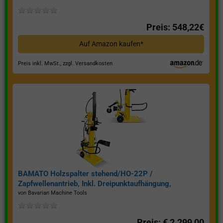
Preis: 548,22€
Auf Amazon kaufen*
Preis inkl. MwSt., zzgl. Versandkosten
BAMATO Holzspalter stehend/HO-22P /
Zapfwellenantrieb, Inkl. Dreipunktaufhängung,
Spaltkraft 22 Tonnen*
von Bavarian Machine Tools
Preis: € 2.299,00