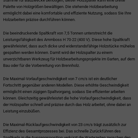
Stämme für Bauzwecke benötigen, dieser Holzspalter kann eine breite
Palette von Holzgrößen bewältigen. Die stehende Holzbearbeitung
ermöglicht dabei eine komfortable und effiziente Nutzung, sodass Sie Ihre
Holzarbeiten präzise durchführen können.
Die beeindruckende Spaltkraft von 7,5 Tonnen unterstreicht die
Leistungsfähigkeit des Ammboss H 70-22 (400 V). Diese hohe Spaltkraft
gewährleistet, dass auch dicke und widerstandsfähige Holzstücke mühelos
gespalten werden können. Damit wird der Holzspalter zu einem
unverzichtbaren Werkzeug für Holzbearbeitungsprojekte im Garten, auf dem
Bau oder für die Vorbereitung von Brennholz.
Die Maximal-Vorlaufgeschwindigkeit von 7 cm/s ist ein deutlicher
Fortschritt gegenüber anderen Modellen. Diese erhöhte Geschwindigkeit
ermöglicht einen zügigen Spaltvorgang, sodass Sie effizienter arbeiten
können. Gleichzeitig gewährleistet die hohe Vorlaufgeschwindigkeit, dass
der Holzspalter schnell und präzise durch das Holz arbeitet, ohne dabei an
Leistung einzubüßen.
Die Maximal-Rücklaufgeschwindigkeit von 23 cm/s trägt zusätzlich zur
Effizienz des Gesamtprozesses bei. Das schnelle Zurückführen des
Spaltkeils in die Ausgangsposition verkürzt die Wartezeiten zwischen den