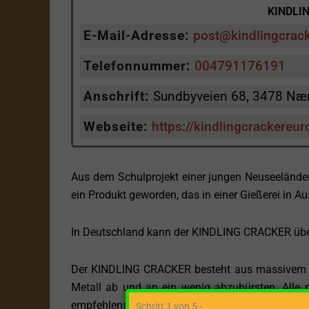
KINDLIN
E-Mail-Adresse:
post@kindlingcrac
Telefonnummer:
004791176191
Anschrift:
Sundbyveien 68, 3478 Næ
Webseite:
https://kindlingcrackereu
Aus dem Schulprojekt einer jungen Neuseeländer
ein Produkt geworden, das in einer Gießerei in Aus
In Deutschland kann der KINDLING CRACKER über
Der KINDLING CRACKER besteht aus massivem Gus
Metall ab und an ein wenig abzubürsten. Alle 
empfehlenswert.
Schritt 1 von 5 -