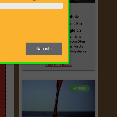
 der
Effiziente Anmachholz-
Spalter/Spanmesser: Ein
Überblick und Vergleich
Anmachholz ist ein wesentlicher
Bestandteil beim Anfeuern von Öfen,
Kaminen und Lagerfeuern. Für die
Nächste
Herstellung dieser kleinen Holzstücke
ist entweder
ZUM BEITRAG »
ANTRIEB