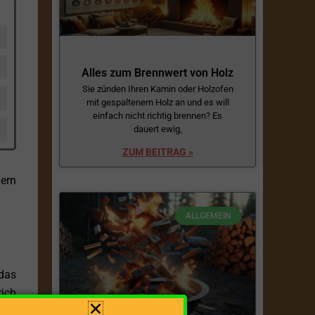
Alles zum Brennwert von Holz
Sie zünden Ihren Kamin oder Holzofen
mit gespaltenem Holz an und es will
einfach nicht richtig brennen? Es
dauert ewig,
ZUM BEITRAG »
lern
ALLGEMEIN
 das
rich