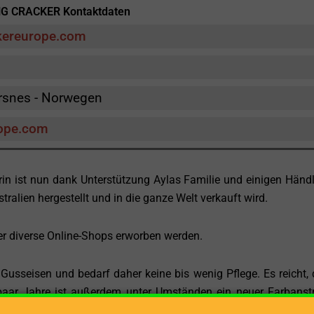
G CRACKER Kontaktdaten
kereurope.com
rsnes - Norwegen
rope.com
in ist nun dank Unterstützung Aylas Familie und einigen Händ
tralien hergestellt und in die ganze Welt verkauft wird.
 diverse Online-Shops erworben werden.
seisen und bedarf daher keine bis wenig Pflege. Es reicht,
paar Jahre ist außerdem unter Umständen ein neuer Farbanst