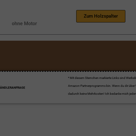
Zum Holzspalter
ohne Motor
* Mit diesem Sternchen markierte Links sind Werbe
Amazon-Partnerprogramms bin. Wenn du dir über Werb
HÄNDLERANFRAGE
dadurch keine Mehrkosten! Ich bedanke mich jedenf