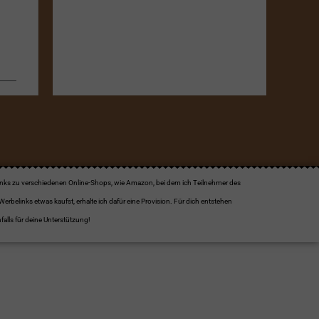
links zu verschiedenen Online-Shops, wie Amazon, bei dem ich Teilnehmer des
elinks etwas kaufst, erhalte ich dafür eine Provision. Für dich entstehen
alls für deine Unterstützung!