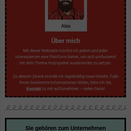
Über mich
Mit dieser Webseite möchte ich jedem und jeder
Interessierten eine Plattform bieten, um sich umfassend
mit dem Thema Holzspalter auseinander zu setzen.
Zu diesem Zweck erstelle ich regelmäßig neue Inhalte. Falls
Ihnen bestimmte Informationen fehlen, bitte ich Sie,
Kontakt
zu mir aufzunehmen – vielen Dank!
Sie gehören zum Unternehmen