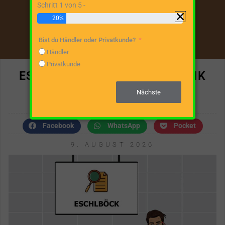
Schritt 1 von 5 -
20%
Bist du Händler oder Privatkunde?
Händler
Privatkunde
ESCHLBÖCK MASCHINENFABRIK
GMBH
Nächste
Facebook
WhatsApp
Pocket
9. AUGUST 2026