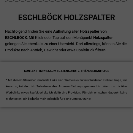
ESCHLBÖCK HOLZSPALTER
Nachfolgend finden Sie eine
Auflistung aller Holzspalter von
ESCHLBÖCK
. Mit Klick oder Tap auf den Menüpunkt
Holzspalter
gelangen Sie ebenfalls zu einer Übersicht. Dort allerdings, können Sie die
Produkte nach Antrieb, Gewicht oder etwa Spaltdruck
filtern
.
KONTAKT | IMPRESSUM | DATENSCHUTZ
| HÄNDLERANFRAGE
* Mit diesem Sternchen markierte Links sind Werbelinks zu verschiedenen Online-Shops, wie
Amazon, bei dem ich Teilnehmer des Amazon-Partnerprogramms bin. Wenn du dir über
Werbelinks etwas kaufst, erhalte ich dafür eine Provision. Für dich entstehen dadurch keine
Mehrkosten! Ich bedanke mich jedenfalls für deine Unterstützung!