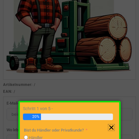
Artikelnummer:
/
EAN:
/
E-Mail-Adresse
Schritt 1 von 5 -
20%
Wo lebst du?
Bist du Händler oder Privatkunde?
Händler