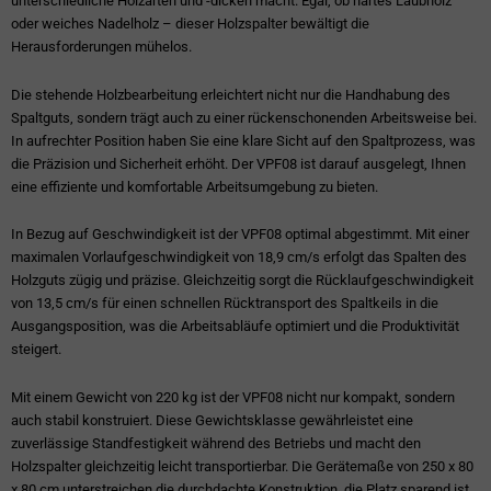
unterschiedliche Holzarten und -dicken macht. Egal, ob hartes Laubholz
oder weiches Nadelholz – dieser Holzspalter bewältigt die
Herausforderungen mühelos.
Die stehende Holzbearbeitung erleichtert nicht nur die Handhabung des
Spaltguts, sondern trägt auch zu einer rückenschonenden Arbeitsweise bei.
In aufrechter Position haben Sie eine klare Sicht auf den Spaltprozess, was
die Präzision und Sicherheit erhöht. Der VPF08 ist darauf ausgelegt, Ihnen
eine effiziente und komfortable Arbeitsumgebung zu bieten.
In Bezug auf Geschwindigkeit ist der VPF08 optimal abgestimmt. Mit einer
maximalen Vorlaufgeschwindigkeit von 18,9 cm/s erfolgt das Spalten des
Holzguts zügig und präzise. Gleichzeitig sorgt die Rücklaufgeschwindigkeit
von 13,5 cm/s für einen schnellen Rücktransport des Spaltkeils in die
Ausgangsposition, was die Arbeitsabläufe optimiert und die Produktivität
steigert.
Mit einem Gewicht von 220 kg ist der VPF08 nicht nur kompakt, sondern
auch stabil konstruiert. Diese Gewichtsklasse gewährleistet eine
zuverlässige Standfestigkeit während des Betriebs und macht den
Holzspalter gleichzeitig leicht transportierbar. Die Gerätemaße von 250 x 80
x 80 cm unterstreichen die durchdachte Konstruktion, die Platz sparend ist