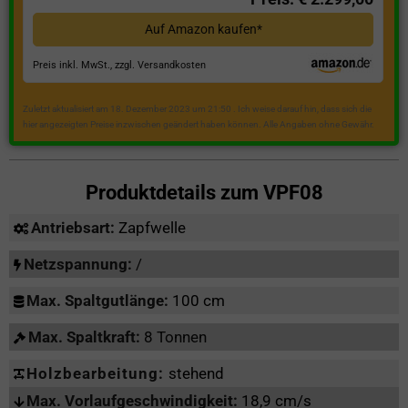
Auf Amazon kaufen*
Preis inkl. MwSt., zzgl. Versandkosten
Zuletzt aktualisiert am 18. Dezember 2023 um 21:50 . Ich weise darauf hin, dass sich die
hier angezeigten Preise inzwischen geändert haben können. Alle Angaben ohne Gewähr.
Produktdetails zum
VPF08
Antriebsart:
Zapfwelle
Netzspannung:
/
Max. Spaltgutlänge:
100 cm
Max. Spaltkraft:
8 Tonnen
Holzbearbeitung:
stehend
Max. Vorlaufgeschwindigkeit:
18,9 cm/s