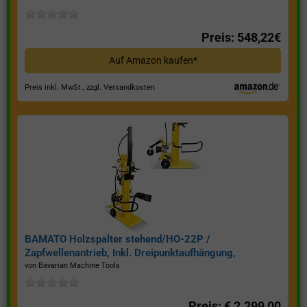
Preis: 548,22€
Auf Amazon kaufen*
Preis inkl. MwSt., zzgl. Versandkosten
BAMATO Holzspalter stehend/HO-22P /
Zapfwellenantrieb, Inkl. Dreipunktaufhängung,
Spaltkraft 22 Tonnen*
von Bavarian Machine Tools
Preis: € 2.299,00