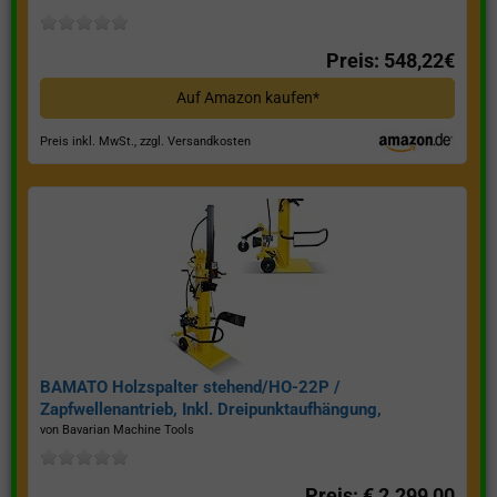
Preis: 548,22€
Auf Amazon kaufen*
Preis inkl. MwSt., zzgl. Versandkosten
BAMATO Holzspalter stehend/HO-22P /
Zapfwellenantrieb, Inkl. Dreipunktaufhängung,
Spaltkraft 22 Tonnen*
von Bavarian Machine Tools
Preis: € 2.299,00