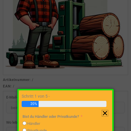
Artikelnummer:
/
EAN:
/
Schritt 1 von 5 -
E-Mail-Adresse
20%
Bist du Händler oder Privatkunde?
Wo lebst du?
Händler
Privatkunde