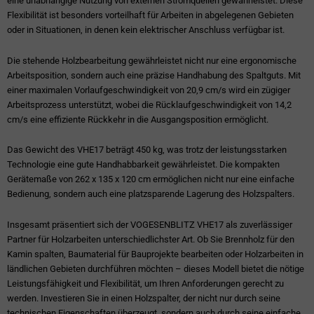
eine unabhängige Nutzung von externen Stromquellen gewährleistet. Diese
Flexibilität ist besonders vorteilhaft für Arbeiten in abgelegenen Gebieten
oder in Situationen, in denen kein elektrischer Anschluss verfügbar ist.
Die stehende Holzbearbeitung gewährleistet nicht nur eine ergonomische
Arbeitsposition, sondern auch eine präzise Handhabung des Spaltguts. Mit
einer maximalen Vorlaufgeschwindigkeit von 20,9 cm/s wird ein zügiger
Arbeitsprozess unterstützt, wobei die Rücklaufgeschwindigkeit von 14,2
cm/s eine effiziente Rückkehr in die Ausgangsposition ermöglicht.
Das Gewicht des VHE17 beträgt 450 kg, was trotz der leistungsstarken
Technologie eine gute Handhabbarkeit gewährleistet. Die kompakten
Gerätemaße von 262 x 135 x 120 cm ermöglichen nicht nur eine einfache
Bedienung, sondern auch eine platzsparende Lagerung des Holzspalters.
Insgesamt präsentiert sich der VOGESENBLITZ VHE17 als zuverlässiger
Partner für Holzarbeiten unterschiedlichster Art. Ob Sie Brennholz für den
Kamin spalten, Baumaterial für Bauprojekte bearbeiten oder Holzarbeiten in
ländlichen Gebieten durchführen möchten – dieses Modell bietet die nötige
Leistungsfähigkeit und Flexibilität, um Ihren Anforderungen gerecht zu
werden. Investieren Sie in einen Holzspalter, der nicht nur durch seine
technischen Eigenschaften überzeugt, sondern auch durch seine einfache