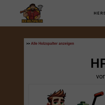
Zum
Inhalt
HER
springen
>>
Alle Holzspalter anzeigen
H
vo