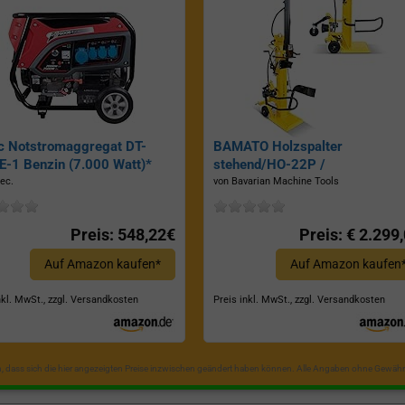
c Notstromaggregat DT-
BAMATO Holzspalter
-1 Benzin (7.000 Watt)*
stehend/HO-22P /
Zapfwellenantrieb, Inkl.
ec.
von Bavarian Machine Tools
Dreipunktaufhängung, Spaltkraf
22 Tonnen*
Preis: 548,22€
Preis: € 2.299
Auf Amazon kaufen*
Auf Amazon kaufen
nkl. MwSt., zzgl. Versandkosten
Preis inkl. MwSt., zzgl. Versandkosten
in, dass sich die hier angezeigten Preise inzwischen geändert haben können. Alle Angaben ohne Gewähr