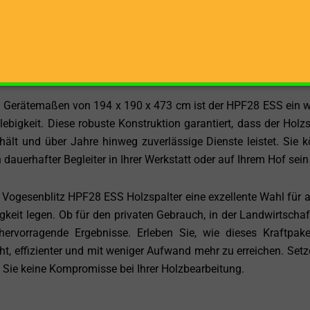
r Holzspalter arbeitet. Sie ermöglichen ein schnelles und flü
r erreichen können. Die stehende Holzbearbeitung sorgt fü
, die die Belastung des Körpers reduziert und so zu einer si
 Gerätemaßen von 194 x 190 x 473 cm ist der HPF28 ESS ein 
bigkeit. Diese robuste Konstruktion garantiert, dass der Holzs
ält und über Jahre hinweg zuverlässige Dienste leistet. Sie 
dauerhafter Begleiter in Ihrer Werkstatt oder auf Ihrem Hof sein
ogesenblitz HPF28 ESS Holzspalter eine exzellente Wahl für all
gkeit legen. Ob für den privaten Gebrauch, in der Landwirtschaf
hervorragende Ergebnisse. Erleben Sie, wie dieses Kraftpake
ht, effizienter und mit weniger Aufwand mehr zu erreichen. Setz
ie keine Kompromisse bei Ihrer Holzbearbeitung.