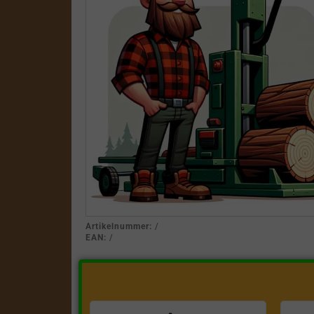
Artikelnummer:
/
EAN:
/