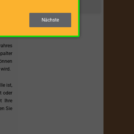
ZUM BEITRAG »
ssiges
r eine
Nächste
cheren
wahres
palter
können
 wird.
e ist,
t oder
t Ihre
en Sie