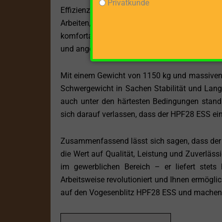
Privatkunde
Effizienz und Geschwindigkeit, mit der diese
Arbeiten, wodurch Sie in kürzerer Zeit meh
komfortable und ergonomische Arbeitsposition
und angenehmen Arbeitserfahrung beiträgt.
Mit einem Gewicht von 1150 kg und massiven
Schwergewicht in Sachen Stabilität und Langle
auch unter den härtesten Bedingungen standh
sich darauf verlassen, dass der HPF28 ESS ein 
Zusammenfassend lässt sich sagen, dass der V
die Wert auf Qualität, Leistung und Zuverlässi
im gewerblichen Bereich – er liefert stets 
Arbeitsweise revolutioniert und Ihnen ermöglic
auf den Vogesenblitz HPF28 ESS und machen S