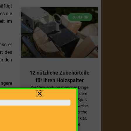
äftigt
es die
ZUBEHÖR
eit im
ass er
rt des
ür den
12 nützliche Zubehörteile
für Ihren Holzspalter
ngere
Die Verwendung mancher Dinge
ng von
macht manchmal erst mit dem
, dass
richtigen Zubehör richtig Spaß
rt mit
bzw. erleichtert dieses teilweise
vieles. Während der Recherche
für diesen Beitrag war mir klar,
dass viele Zubehörteile
se der