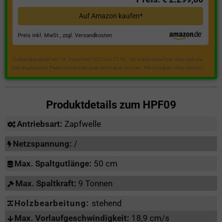
Auf Amazon kaufen*
Preis inkl. MwSt., zzgl. Versandkosten
Zuletzt aktualisiert am 18. Dezember 2023 um 21:50 . Ich weise darauf hin, dass sich die
hier angezeigten Preise inzwischen geändert haben können. Alle Angaben ohne Gewähr.
Produktdetails zum
HPF09
Antriebsart:
Zapfwelle
Netzspannung:
/
Max. Spaltgutlänge:
50 cm
Max. Spaltkraft:
9 Tonnen
Holzbearbeitung:
stehend
Max. Vorlaufgeschwindigkeit:
18,9 cm/s