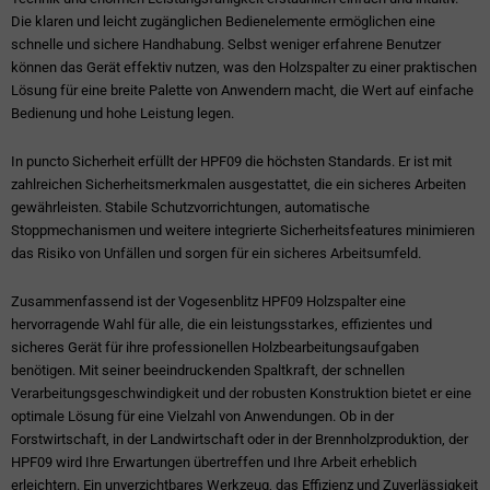
Die klaren und leicht zugänglichen Bedienelemente ermöglichen eine
schnelle und sichere Handhabung. Selbst weniger erfahrene Benutzer
können das Gerät effektiv nutzen, was den Holzspalter zu einer praktischen
Lösung für eine breite Palette von Anwendern macht, die Wert auf einfache
Bedienung und hohe Leistung legen.
In puncto Sicherheit erfüllt der HPF09 die höchsten Standards. Er ist mit
zahlreichen Sicherheitsmerkmalen ausgestattet, die ein sicheres Arbeiten
gewährleisten. Stabile Schutzvorrichtungen, automatische
Stoppmechanismen und weitere integrierte Sicherheitsfeatures minimieren
das Risiko von Unfällen und sorgen für ein sicheres Arbeitsumfeld.
Zusammenfassend ist der Vogesenblitz HPF09 Holzspalter eine
hervorragende Wahl für alle, die ein leistungsstarkes, effizientes und
sicheres Gerät für ihre professionellen Holzbearbeitungsaufgaben
benötigen. Mit seiner beeindruckenden Spaltkraft, der schnellen
Verarbeitungsgeschwindigkeit und der robusten Konstruktion bietet er eine
optimale Lösung für eine Vielzahl von Anwendungen. Ob in der
Forstwirtschaft, in der Landwirtschaft oder in der Brennholzproduktion, der
HPF09 wird Ihre Erwartungen übertreffen und Ihre Arbeit erheblich
erleichtern. Ein unverzichtbares Werkzeug, das Effizienz und Zuverlässigkeit