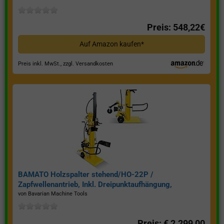
Preis: 548,22€
Auf Amazon kaufen*
Preis inkl. MwSt., zzgl. Versandkosten
BAMATO Holzspalter stehend/HO-22P /
Zapfwellenantrieb, Inkl. Dreipunktaufhängung,
Spaltkraft 22 Tonnen*
von Bavarian Machine Tools
Preis: € 2.299,00