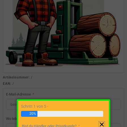
Artikelnummer:
/
EAN:
/
E-Mail-Adresse
Schritt 1 von 5 -
20%
Wo lebst du?
Bist du Händler oder Privatkunde?