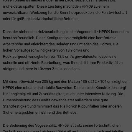
von 9 Tonnen ist dieses Modell in der Lage, selbst das härteste Holz
mühelos zu spalten. Diese Leistung macht den HPF09 zu einem
unverzichtbaren Werkzeug für die Brennholzproduktion, die Forstwirtschaft
oder für größere landwirtschaftliche Betriebe.
Dank der stehenden Holzbearbeitung ist der Vogesenblitz HPF09 besonders
benutzerfreundlich. Diese Konfiguration ermöglicht eine komfortable
Arbeitshöhe und erleichtert das Beladen und Entladen des Holzes. Die
hohen Vorlaufgeschwindigkeiten von 18,9 cm/s und
Rücklaufgeschwindigkeiten von 13,5 cm/s gewährleisten dabei eine
schnelle und effiziente Bearbeitung, was Ihnen hilft, Ihre Produktivität zu
steigern und mehr in kürzerer Zeit zu erledigen.
Mit einem Gewicht von 235 kg und den Maßen 135 x 212 x 104 cm zeigt der
HPF09 eine robuste und stabile Bauweise. Diese solide Konstruktion sorgt
für Langlebigkeit und Zuverlässigkeit, auch unter intensiver Nutzung. Die
Dimensionierung des Geräts gewährleistet außerdem eine gute
Standfestigkeit und minimiert das Risiko von Kippunfällen oder anderen
Sicherheitsproblemen während des Betriebs.
Die Bedienung des Vogesenblitz HPF09 ist trotz seiner fortschrittlichen
Technik und enormen Leistungsfähigkeit erstaunlich einfach und intuitiv.