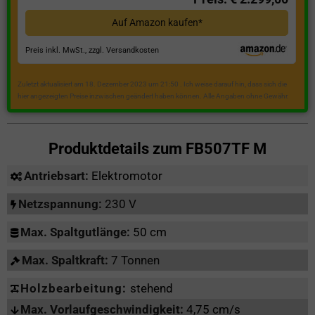
Auf Amazon kaufen*
Preis inkl. MwSt., zzgl. Versandkosten
Zuletzt aktualisiert am 18. Dezember 2023 um 21:50 . Ich weise darauf hin, dass sich die
hier angezeigten Preise inzwischen geändert haben können. Alle Angaben ohne Gewähr.
Produktdetails zum
FB507TF M
Antriebsart:
Elektromotor
Netzspannung:
230 V
Max. Spaltgutlänge:
50 cm
Max. Spaltkraft:
7 Tonnen
Holzbearbeitung:
stehend
Max. Vorlaufgeschwindigkeit:
4,75 cm/s