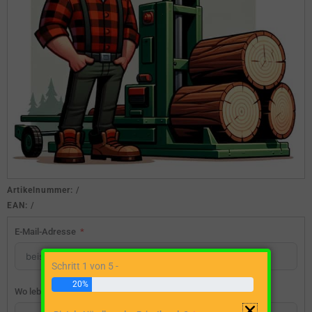
Artikelnummer:
/
EAN:
/
E-Mail-Adresse
Schritt 1 von 5 -
20%
Wo lebst du?