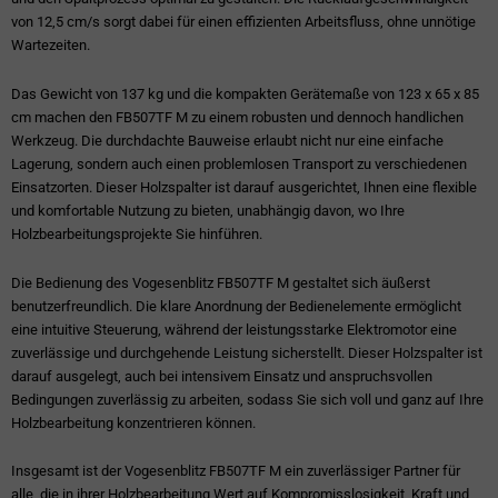
von 12,5 cm/s sorgt dabei für einen effizienten Arbeitsfluss, ohne unnötige
Wartezeiten.
Das Gewicht von 137 kg und die kompakten Gerätemaße von 123 x 65 x 85
cm machen den FB507TF M zu einem robusten und dennoch handlichen
Werkzeug. Die durchdachte Bauweise erlaubt nicht nur eine einfache
Lagerung, sondern auch einen problemlosen Transport zu verschiedenen
Einsatzorten. Dieser Holzspalter ist darauf ausgerichtet, Ihnen eine flexible
und komfortable Nutzung zu bieten, unabhängig davon, wo Ihre
Holzbearbeitungsprojekte Sie hinführen.
Die Bedienung des Vogesenblitz FB507TF M gestaltet sich äußerst
benutzerfreundlich. Die klare Anordnung der Bedienelemente ermöglicht
eine intuitive Steuerung, während der leistungsstarke Elektromotor eine
zuverlässige und durchgehende Leistung sicherstellt. Dieser Holzspalter ist
darauf ausgelegt, auch bei intensivem Einsatz und anspruchsvollen
Bedingungen zuverlässig zu arbeiten, sodass Sie sich voll und ganz auf Ihre
Holzbearbeitung konzentrieren können.
Insgesamt ist der Vogesenblitz FB507TF M ein zuverlässiger Partner für
alle, die in ihrer Holzbearbeitung Wert auf Kompromisslosigkeit, Kraft und