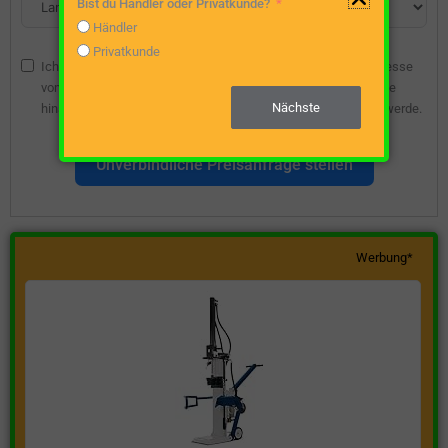
Bist du Händler oder Privatkunde?
Händler
Privatkunde
Ich bin damit einverstanden, dass die angegebene E-Mail-Adresse
vom Webseitenbetreiber gespeichert wird, damit ich über diese
Nächste
hinsichtlich eines unverbindlichen Preisangebots kontaktiert werde.
Unverbindliche Preisanfrage stellen
Werbung*