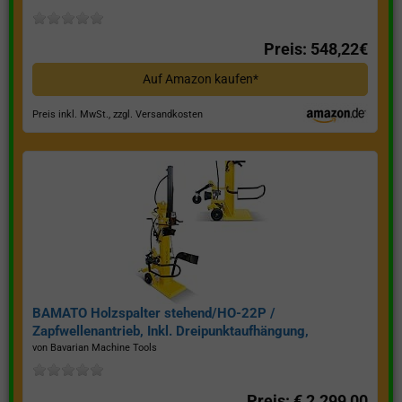
Preis: 548,22€
Auf Amazon kaufen*
Preis inkl. MwSt., zzgl. Versandkosten
BAMATO Holzspalter stehend/HO-22P /
Zapfwellenantrieb, Inkl. Dreipunktaufhängung,
Spaltkraft 22 Tonnen*
von Bavarian Machine Tools
Preis: € 2.299,00