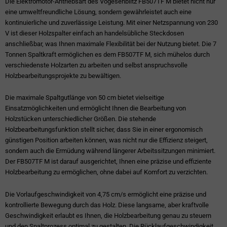
Die Elektromotor-Antriebsart des Vogesenblitz FB507TF M bietet nicht nur
eine umweltfreundliche Lösung, sondern gewährleistet auch eine
kontinuierliche und zuverlässige Leistung. Mit einer Netzspannung von 230
V ist dieser Holzspalter einfach an handelsübliche Steckdosen
anschließbar, was Ihnen maximale Flexibilität bei der Nutzung bietet. Die 7
Tonnen Spaltkraft ermöglichen es dem FB507TF M, sich mühelos durch
verschiedenste Holzarten zu arbeiten und selbst anspruchsvolle
Holzbearbeitungsprojekte zu bewältigen.
Die maximale Spaltgutlänge von 50 cm bietet vielseitige
Einsatzmöglichkeiten und ermöglicht Ihnen die Bearbeitung von
Holzstücken unterschiedlicher Größen. Die stehende
Holzbearbeitungsfunktion stellt sicher, dass Sie in einer ergonomisch
günstigen Position arbeiten können, was nicht nur die Effizienz steigert,
sondern auch die Ermüdung während längerer Arbeitssitzungen minimiert.
Der FB507TF M ist darauf ausgerichtet, Ihnen eine präzise und effiziente
Holzbearbeitung zu ermöglichen, ohne dabei auf Komfort zu verzichten.
Die Vorlaufgeschwindigkeit von 4,75 cm/s ermöglicht eine präzise und
kontrollierte Bewegung durch das Holz. Diese langsame, aber kraftvolle
Geschwindigkeit erlaubt es Ihnen, die Holzbearbeitung genau zu steuern
und den Spaltprozess optimal zu gestalten. Die Rücklaufgeschwindigkeit