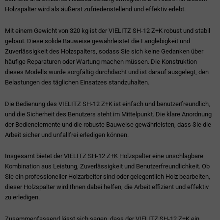
Holzspalter wird als äußerst zufriedenstellend und effektiv erlebt.
Mit einem Gewicht von 320 kg ist der VIELITZ SH-12 Z+K robust und stabil
gebaut. Diese solide Bauweise gewährleistet die Langlebigkeit und
Zuverlässigkeit des Holzspalters, sodass Sie sich keine Gedanken über
häufige Reparaturen oder Wartung machen müssen. Die Konstruktion
dieses Modells wurde sorgfältig durchdacht und ist darauf ausgelegt, den
Belastungen des täglichen Einsatzes standzuhalten.
Die Bedienung des VIELITZ SH-12 Z+K ist einfach und benutzerfreundlich,
und die Sicherheit des Benutzers steht im Mittelpunkt. Die klare Anordnung
der Bedienelemente und die robuste Bauweise gewährleisten, dass Sie die
Arbeit sicher und unfallfrei erledigen können.
Insgesamt bietet der VIELITZ SH-12 Z+K Holzspalter eine unschlagbare
Kombination aus Leistung, Zuverlässigkeit und Benutzerfreundlichkeit. Ob
Sie ein professioneller Holzarbeiter sind oder gelegentlich Holz bearbeiten,
dieser Holzspalter wird Ihnen dabei helfen, die Arbeit effizient und effektiv
zu erledigen.
Zusammenfassend lässt sich sagen, dass der VIELITZ SH-12 Z+K ein