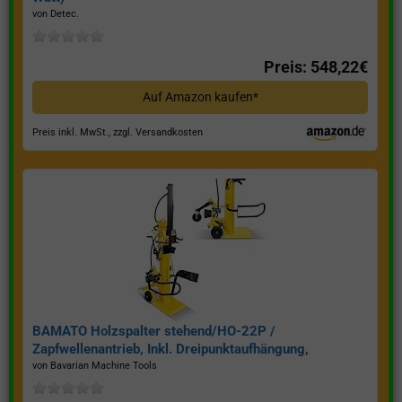
von Detec.
Preis: 548,22€
Auf Amazon kaufen*
Preis inkl. MwSt., zzgl. Versandkosten
BAMATO Holzspalter stehend/HO-22P /
Zapfwellenantrieb, Inkl. Dreipunktaufhängung,
Spaltkraft 22 Tonnen*
von Bavarian Machine Tools