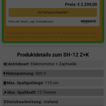
Preis: € 2.299,00
Auf Amazon kaufen*
Preis inkl. MwSt., zzgl. Versandkosten
Zuletzt aktualisiert am 18. Dezember 2023 um 21:50 . Ich weise darauf hin, dass sich die
hier angezeigten Preise inzwischen geändert haben können. Alle Angaben ohne Gewähr.
Produktdetails zum
SH-12 Z+K
Antriebsart:
Elektromotor + Zapfwelle
Netzspannung:
400 V
Max. Spaltgutlänge:
115 cm
Max. Spaltkraft:
12 Tonnen
Holzbearbeitung:
stehend