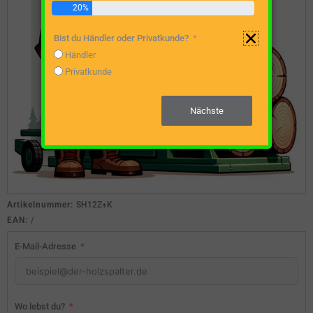
20%
Bist du Händler oder Privatkunde?
Händler
Privatkunde
Nächste
Artikelnummer:
SH12Z+K
EAN:
/
E-Mail-Adresse
Wo lebst du?