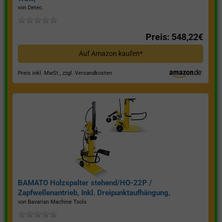
von Detec.
Preis: 548,22€
Auf Amazon kaufen*
Preis inkl. MwSt., zzgl. Versandkosten
BAMATO Holzspalter stehend/HO-22P /
Zapfwellenantrieb, Inkl. Dreipunktaufhängung,
Spaltkraft 22 Tonnen*
von Bavarian Machine Tools