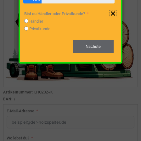
20%
Bist du Händler oder Privatkunde?
Händler
Privatkunde
Nächste
Artikelnummer:
LHQ23Z+K
EAN:
/
E-Mail-Adresse
Wo lebst du?