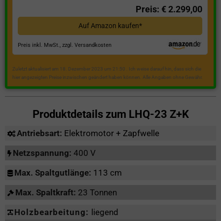
Preis: € 2.299,00
Auf Amazon kaufen*
Preis inkl. MwSt., zzgl. Versandkosten
Zuletzt aktualisiert am 18. Dezember 2023 um 21:50 . Ich weise darauf hin, dass sich die
hier angezeigten Preise inzwischen geändert haben können. Alle Angaben ohne Gewähr.
Produktdetails zum
LHQ-23 Z+K
Antriebsart:
Elektromotor + Zapfwelle
Netzspannung:
400 V
Max. Spaltgutlänge:
113 cm
Max. Spaltkraft:
23 Tonnen
Holzbearbeitung:
liegend