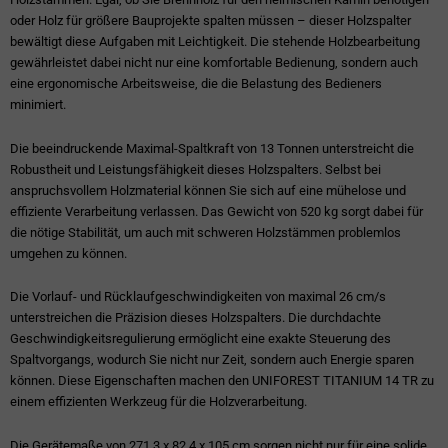
oder Holz für größere Bauprojekte spalten müssen – dieser Holzspalter
bewältigt diese Aufgaben mit Leichtigkeit. Die stehende Holzbearbeitung
gewährleistet dabei nicht nur eine komfortable Bedienung, sondern auch
eine ergonomische Arbeitsweise, die die Belastung des Bedieners
minimiert.
Die beeindruckende Maximal-Spaltkraft von 13 Tonnen unterstreicht die
Robustheit und Leistungsfähigkeit dieses Holzspalters. Selbst bei
anspruchsvollem Holzmaterial können Sie sich auf eine mühelose und
effiziente Verarbeitung verlassen. Das Gewicht von 520 kg sorgt dabei für
die nötige Stabilität, um auch mit schweren Holzstämmen problemlos
umgehen zu können.
Die Vorlauf- und Rücklaufgeschwindigkeiten von maximal 26 cm/s
unterstreichen die Präzision dieses Holzspalters. Die durchdachte
Geschwindigkeitsregulierung ermöglicht eine exakte Steuerung des
Spaltvorgangs, wodurch Sie nicht nur Zeit, sondern auch Energie sparen
können. Diese Eigenschaften machen den UNIFOREST TITANIUM 14 TR zu
einem effizienten Werkzeug für die Holzverarbeitung.
Die Gerätemaße von 271,3 x 82,4 x 105 cm sorgen nicht nur für eine solide