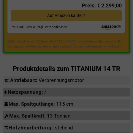
Preis: € 2.299,00
Auf Amazon kaufen*
Preis inkl. MwSt., zzgl. Versandkosten
Zuletzt aktualisiert am 18. Dezember 2023 um 21:50 . Ich weise darauf hin, dass sich die
hier angezeigten Preise inzwischen geändert haben können. Alle Angaben ohne Gewähr.
Produktdetails zum
TITANIUM 14 TR
Antriebsart:
Verbrennungsmotor
Netzspannung:
/
Max. Spaltgutlänge:
115 cm
Max. Spaltkraft:
13 Tonnen
Holzbearbeitung:
stehend