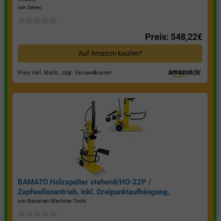
von Detec.
Preis: 548,22€
Auf Amazon kaufen*
Preis inkl. MwSt., zzgl. Versandkosten
BAMATO Holzspalter stehend/HO-22P /
Zapfwellenantrieb, Inkl. Dreipunktaufhängung,
Spaltkraft 22 Tonnen*
von Bavarian Machine Tools