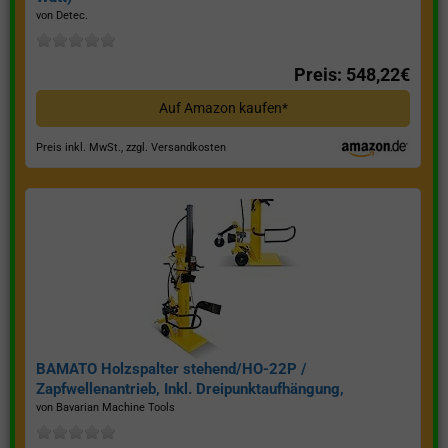
von Detec.
Preis: 548,22€
Auf Amazon kaufen*
Preis inkl. MwSt., zzgl. Versandkosten
BAMATO Holzspalter stehend/HO-22P /
Zapfwellenantrieb, Inkl. Dreipunktaufhängung,
Spaltkraft 22 Tonnen*
von Bavarian Machine Tools