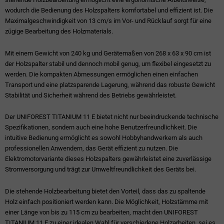
wodurch die Bedienung des Holzspalters komfortabel und effizient ist. Die
Maximalgeschwindigkeit von 13 cm/s im Vor- und Rücklauf sorgt für eine
zügige Bearbeitung des Holzmaterials.
Mit einem Gewicht von 240 kg und Gerätemaßen von 268 x 63 x 90 cm ist
der Holzspalter stabil und dennoch mobil genug, um flexibel eingesetzt zu
werden. Die kompakten Abmessungen ermöglichen einen einfachen
Transport und eine platzsparende Lagerung, während das robuste Gewicht
Stabilität und Sicherheit während des Betriebs gewährleistet.
Der UNIFOREST TITANIUM 11 E bietet nicht nur beeindruckende technische
Spezifikationen, sondern auch eine hohe Benutzerfreundlichkeit. Die
intuitive Bedienung ermöglicht es sowohl Hobbyhandwerkern als auch
professionellen Anwendern, das Gerät effizient zu nutzen. Die
Elektromotorvariante dieses Holzspalters gewährleistet eine zuverlässige
Stromversorgung und trägt zur Umweltfreundlichkeit des Geräts bei.
Die stehende Holzbearbeitung bietet den Vorteil, dass das zu spaltende
Holz einfach positioniert werden kann. Die Möglichkeit, Holzstämme mit
einer Länge von bis zu 115 cm zu bearbeiten, macht den UNIFOREST
TITANIUM 11 E zu einer idealen Wahl für verschiedene Holzarbeiten, sei es