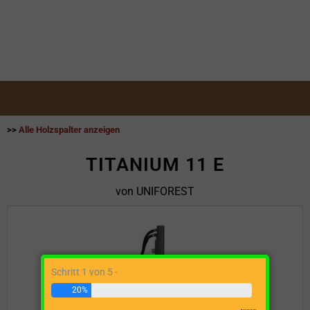
>>
Alle Holzspalter anzeigen
TITANIUM 11 E
von UNIFOREST
Schritt 1 von 5 -
20%