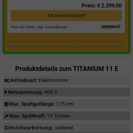
Preis: € 2.299,00
Auf Amazon kaufen*
Preis inkl. MwSt., zzgl. Versandkosten
Zuletzt aktualisiert am 18. Dezember 2023 um 21:50 . Ich weise darauf hin, dass sich die
hier angezeigten Preise inzwischen geändert haben können. Alle Angaben ohne Gewähr.
Produktdetails zum
TITANIUM 11 E
Antriebsart:
Elektromotor
Netzspannung:
400 V
Max. Spaltgutlänge:
115 cm
Max. Spaltkraft:
10 Tonnen
Holzbearbeitung:
stehend