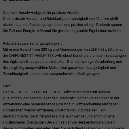
Optimale Geschwindigkeit für präzises Arbeiten:
Die maximale Vorlauf- und Rücklaufgeschwindigkeit von 22 cm/s stellt
sicher, dass der Spaltvorgang schnell und präzise erfolgt. Dadurch sparen
Sie Zeit und Energie, während Sie gleichzeitig exakte Ergebnisse erzielen.
Robuste Bauweise für Langlebigkeit:
Mit einem Gewicht von 280 kg und Abmessungen von 268 x 63 x 90 cm ist
der UNIFOREST TITANIUM 11 CD+E robust konstruiert, um den Belastungen
des täglichen Einsatzes standzuhalten. Die hochwertige Verarbeitung und
die sorgfältig ausgewählten Materialien garantieren Langlebigkeit und
Zuverlässigkeit, selbst unter anspruchsvollen Bedingungen.
Fazit:
Der UNIFOREST TITANIUM 11 CD+E Holzspalter bietet mit seinem
Dualantrieb, der beeindruckenden Spaltkraft und der Vielseitigkeit in der
Anwendung eine herausragende Lösung für Holzbearbeitungsaufgaben.
Holzarbeiten werden effizienter, komfortabler und präziser – ein
unverzichtbares Gerät für professionelle Anwender und ambitionierte
Holzliebhaber. Überzeugen Sie sich selbst von der Leistungsfähigkeit
dieses Holzspalters und erleichtern Sie sich Ihre Holzbearbeitungsprojekte.