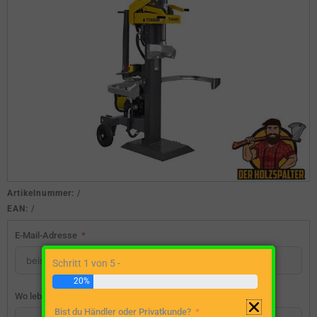
Artikelnummer:
/
EAN:
/
E-Mail-Adresse
Schritt 1 von 5 -
20%
Wo lebst du?
Bist du Händler oder Privatkunde?