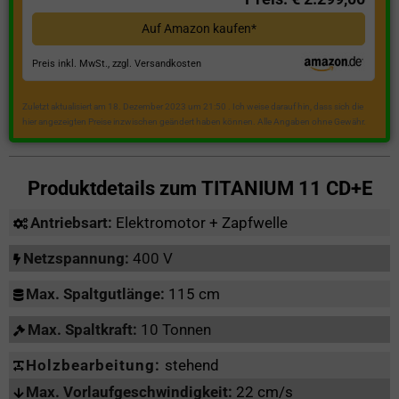
Auf Amazon kaufen*
Preis inkl. MwSt., zzgl. Versandkosten
Zuletzt aktualisiert am 18. Dezember 2023 um 21:50 . Ich weise darauf hin, dass sich die
hier angezeigten Preise inzwischen geändert haben können. Alle Angaben ohne Gewähr.
Produktdetails zum
TITANIUM 11 CD+E
Antriebsart:
Elektromotor + Zapfwelle
Netzspannung:
400 V
Max. Spaltgutlänge:
115 cm
Max. Spaltkraft:
10 Tonnen
Holzbearbeitung:
stehend
Max. Vorlaufgeschwindigkeit:
22 cm/s