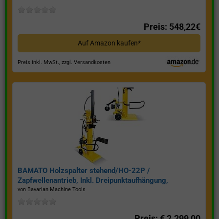
Preis: 548,22€
Auf Amazon kaufen*
Preis inkl. MwSt., zzgl. Versandkosten
BAMATO Holzspalter stehend/HO-22P /
Zapfwellenantrieb, Inkl. Dreipunktaufhängung,
Spaltkraft 22 Tonnen*
von Bavarian Machine Tools
Preis: € 2.299,00