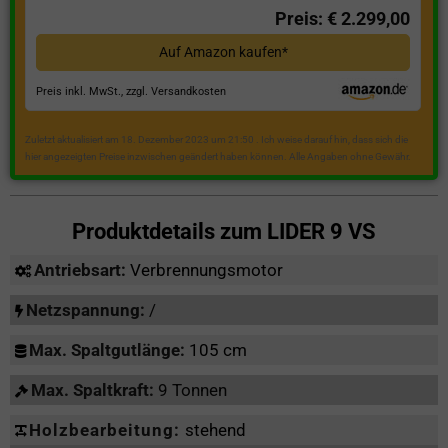
Preis: € 2.299,00
Auf Amazon kaufen*
Preis inkl. MwSt., zzgl. Versandkosten
Zuletzt aktualisiert am 18. Dezember 2023 um 21:50 . Ich weise darauf hin, dass sich die
hier angezeigten Preise inzwischen geändert haben können. Alle Angaben ohne Gewähr.
Produktdetails zum
LIDER 9 VS
Antriebsart:
Verbrennungsmotor
Netzspannung:
/
Max. Spaltgutlänge:
105 cm
Max. Spaltkraft:
9 Tonnen
Holzbearbeitung:
stehend