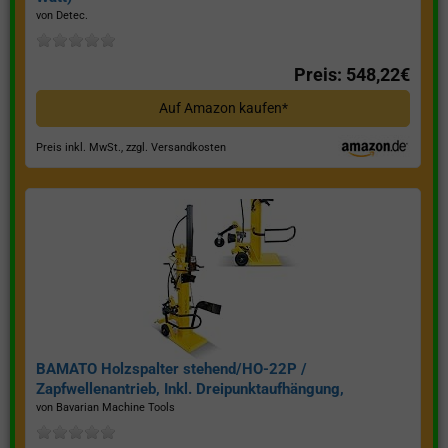
von Detec.
Preis: 548,22€
Auf Amazon kaufen*
Preis inkl. MwSt., zzgl. Versandkosten
BAMATO Holzspalter stehend/HO-22P /
Zapfwellenantrieb, Inkl. Dreipunktaufhängung,
Spaltkraft 22 Tonnen*
von Bavarian Machine Tools