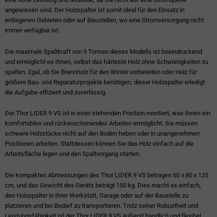
angewiesen sind. Der Holzspalter ist somit ideal für den Einsatz in
entlegenen Gebieten oder auf Baustellen, wo eine Stromversorgung nicht
immer verfügbar ist.
Die maximale Spaltkraft von 9 Tonnen dieses Modells ist beeindruckend
und ermöglicht es Ihnen, selbst das härteste Holz ohne Schwierigkeiten zu
spalten. Egal, ob Sie Brennholz für den Winter vorbereiten oder Holz für
größere Bau- und Reparaturprojekte benötigen, dieser Holzspalter erledigt
die Aufgabe effizient und zuverlässig.
Der Thor LIDER 9 VS ist in einer stehenden Position montiert, was Ihnen ein
komfortables und rückenschonendes Arbeiten ermöglicht. Sie müssen
schwere Holzstücke nicht auf den Boden heben oder in unangenehmen
Positionen arbeiten. Stattdessen können Sie das Holz einfach auf die
Arbeitsfläche legen und den Spaltvorgang starten.
Die kompakten Abmessungen des Thor LIDER 9 VS betragen 60 x 80 x 125
cm, und das Gewicht des Geräts beträgt 150 kg. Dies macht es einfach,
den Holzspalter in Ihrer Werkstatt, Garage oder auf der Baustelle zu
platzieren und bei Bedarf zu transportieren. Trotz seiner Robustheit und
Leistungsfähigkeit ist der Thor LIDER 9 VS äußerst handlich und flexibel