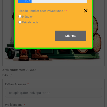
20%
Bist du Händler oder Privatkunde?
Händler
Privatkunde
Nächste
Artikelnummer:
73VS55
EAN:
/
E-Mail-Adresse
Wo lebst du?