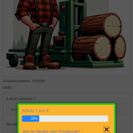
Artikelnummer:
970384
EAN:
/
E-Mail-Adresse
Schritt 1 von 5 -
20%
Wo lebst du?
Bist du Händler oder Privatkunde?