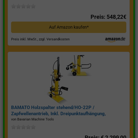
Preis: 548,22€
Auf Amazon kaufen*
Preis inkl. MwSt., zzgl. Versandkosten
BAMATO Holzspalter stehend/HO-22P /
Zapfwellenantrieb, Inkl. Dreipunktaufhängung,
Spaltkraft 22 Tonnen*
von Bavarian Machine Tools
Preis: € 2.299,00