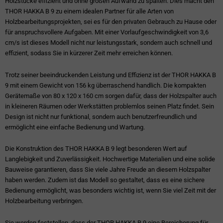
Holzstücke effizient und ohne großen Aufwand zu spalten. Dies macht den
THOR HAKKA B 9 zu einem idealen Partner für alle Arten von
Holzbearbeitungsprojekten, sei es für den privaten Gebrauch zu Hause oder
für anspruchsvollere Aufgaben. Mit einer Vorlaufgeschwindigkeit von 3,6
cm/s ist dieses Modell nicht nur leistungsstark, sondern auch schnell und
effizient, sodass Sie in kürzerer Zeit mehr erreichen können.
Trotz seiner beeindruckenden Leistung und Effizienz ist der THOR HAKKA B
9 mit einem Gewicht von 156 kg überraschend handlich. Die kompakten
Gerätemaße von 80 x 120 x 160 cm sorgen dafür, dass der Holzspalter auch
in kleineren Räumen oder Werkstätten problemlos seinen Platz findet. Sein
Design ist nicht nur funktional, sondern auch benutzerfreundlich und
ermöglicht eine einfache Bedienung und Wartung.
Die Konstruktion des THOR HAKKA B 9 legt besonderen Wert auf
Langlebigkeit und Zuverlässigkeit. Hochwertige Materialien und eine solide
Bauweise garantieren, dass Sie viele Jahre Freude an diesem Holzspalter
haben werden. Zudem ist das Modell so gestaltet, dass es eine sichere
Bedienung ermöglicht, was besonders wichtig ist, wenn Sie viel Zeit mit der
Holzbearbeitung verbringen.
Sie werden feststellen, dass der THOR HAKKA B 9 eine Bereicherung für