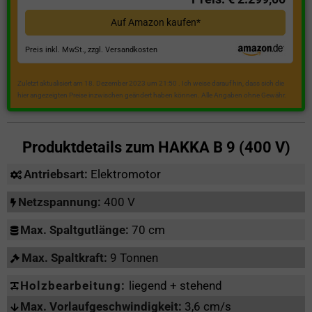
Auf Amazon kaufen*
Preis inkl. MwSt., zzgl. Versandkosten
Zuletzt aktualisiert am 18. Dezember 2023 um 21:50 . Ich weise darauf hin, dass sich die
hier angezeigten Preise inzwischen geändert haben können. Alle Angaben ohne Gewähr.
Produktdetails zum
HAKKA B 9 (400 V)
Antriebsart:
Elektromotor
Netzspannung:
400 V
Max. Spaltgutlänge:
70 cm
Max. Spaltkraft:
9 Tonnen
Holzbearbeitung:
liegend + stehend
Max. Vorlaufgeschwindigkeit:
3,6 cm/s