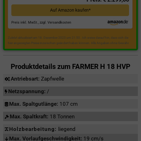
Auf Amazon kaufen*
Preis inkl. MwSt., zzgl. Versandkosten
Zuletzt aktualisiert am 18. Dezember 2023 um 21:50 . Ich weise darauf hin, dass sich die
hier angezeigten Preise inzwischen geändert haben können. Alle Angaben ohne Gewähr.
Produktdetails zum
FARMER H 18 HVP
Antriebsart:
Zapfwelle
Netzspannung:
/
Max. Spaltgutlänge:
107 cm
Max. Spaltkraft:
18 Tonnen
Holzbearbeitung:
liegend
Max. Vorlaufgeschwindigkeit:
19 cm/s