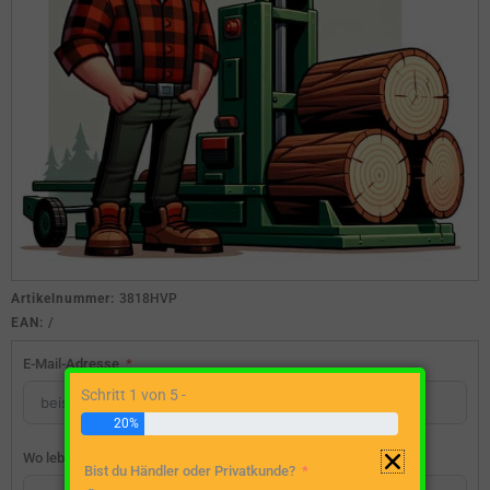
Artikelnummer:
3818HVP
EAN:
/
E-Mail-Adresse
Schritt 1 von 5 -
20%
Wo lebst du?
Bist du Händler oder Privatkunde?