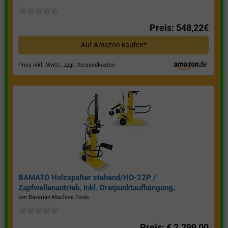
Preis: 548,22€
Auf Amazon kaufen*
Preis inkl. MwSt., zzgl. Versandkosten
BAMATO Holzspalter stehend/HO-22P /
Zapfwellenantrieb, Inkl. Dreipunktaufhängung,
Spaltkraft 22 Tonnen*
von Bavarian Machine Tools
Preis: € 2.299,00