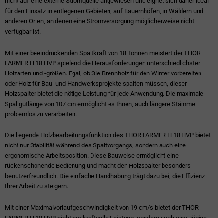
nicht auf eine externe Stromquelle angewiesen und eignet sich daher ideal
für den Einsatz in entlegenen Gebieten, auf Bauernhöfen, in Wäldern und
anderen Orten, an denen eine Stromversorgung möglicherweise nicht
verfügbar ist.
Mit einer beeindruckenden Spaltkraft von 18 Tonnen meistert der THOR
FARMER H 18 HVP spielend die Herausforderungen unterschiedlichster
Holzarten und -größen. Egal, ob Sie Brennholz für den Winter vorbereiten
oder Holz für Bau- und Handwerksprojekte spalten müssen, dieser
Holzspalter bietet die nötige Leistung für jede Anwendung. Die maximale
Spaltgutlänge von 107 cm ermöglicht es Ihnen, auch längere Stämme
problemlos zu verarbeiten.
Die liegende Holzbearbeitungsfunktion des THOR FARMER H 18 HVP bietet
nicht nur Stabilität während des Spaltvorgangs, sondern auch eine
ergonomische Arbeitsposition. Diese Bauweise ermöglicht eine
rückenschonende Bedienung und macht den Holzspalter besonders
benutzerfreundlich. Die einfache Handhabung trägt dazu bei, die Effizienz
Ihrer Arbeit zu steigern.
Mit einer Maximalvorlaufgeschwindigkeit von 19 cm/s bietet der THOR
FARMER H 18 HVP nicht nur kraftvolle Leistung, sondern auch eine zügige