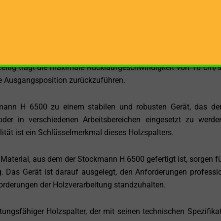
 Positionierung des Holzspalters wird eine günstige Arbei
ie Effizienz steigert.
von 8 cm/s bietet der Stockmann H 6500 eine zügige und effi
ermöglicht es dem Gerät, mit Präzision und Kraft durch das H
zeitig trägt die maximale Rücklaufgeschwindigkeit von 16 cm/
die Ausgangsposition zurückzuführen.
ann H 6500 zu einem stabilen und robusten Gerät, das de
der in verschiedenen Arbeitsbereichen eingesetzt zu werde
tät ist ein Schlüsselmerkmal dieses Holzspalters.
Material, aus dem der Stockmann H 6500 gefertigt ist, sorgen fü
 Das Gerät ist darauf ausgelegt, den Anforderungen professio
rderungen der Holzverarbeitung standzuhalten.
ungsfähiger Holzspalter, der mit seinen technischen Spezifika