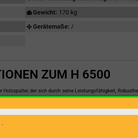
Gewicht:
170 kg
Gerätemaße:
/
IONEN ZUM H 6500
Holzspalter, der sich durch seine Leistungsfähigkeit, Robusthe
dell eignet sich ideal für Anwender, die einen zuverlässigen P
aximalen Spaltgutlänge von 63 cm und einer Spaltkraft von 6,5 
rten effizient und mühelos zu spalten.
ine ergonomische Arbeitsweise und sorgt für einen komfor