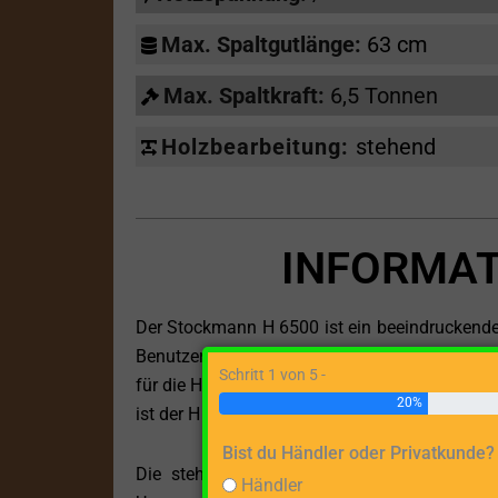
Max. Spaltgutlänge:
63 cm
Max. Spaltkraft:
6,5 Tonnen
Holzbearbeitung:
stehend
INFORMAT
Der Stockmann H 6500 ist ein beeindruckender 
Benutzerfreundlichkeit auszeichnet. Dieses Mo
Schritt 1 von 5 -
für die Holzverarbeitung suchen. Mit einer m
20%
ist der H 6500 in der Lage, verschiedene Holza
Bist du Händler oder Privatkunde?
Die stehende Holzbearbeitung ermöglicht e
Händler