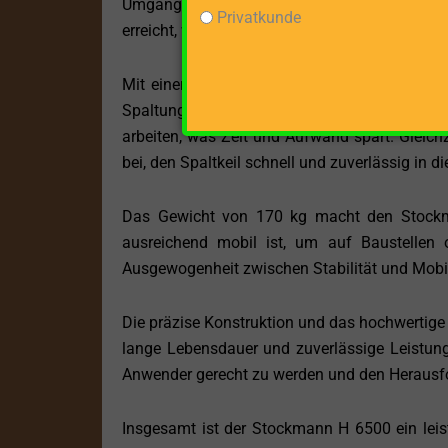
Umgang mit dem Gerät. Durch die aufrechte
Privatkunde
erreicht, was Rückenbelastungen reduziert und d
Mit einer maximalen Vorlaufgeschwindigkeit 
Spaltung des Holzes. Diese Geschwindigkeit 
arbeiten, was Zeit und Aufwand spart. Gleich
bei, den Spaltkeil schnell und zuverlässig in 
Das Gewicht von 170 kg macht den Stockm
ausreichend mobil ist, um auf Baustellen o
Ausgewogenheit zwischen Stabilität und Mobili
Die präzise Konstruktion und das hochwertige 
lange Lebensdauer und zuverlässige Leistung.
Anwender gerecht zu werden und den Herausfo
Insgesamt ist der Stockmann H 6500 ein leist