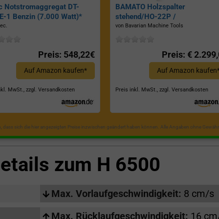
c Notstromaggregat DT-
BAMATO Holzspalter
-1 Benzin (7.000 Watt)*
stehend/HO-22P /
Zapfwellenantrieb, Inkl.
ec.
von Bavarian Machine Tools
Dreipunktaufhängung, Spaltkraf
22 Tonnen*
Preis: 548,22€
Preis: € 2.299
Auf Amazon kaufen*
Auf Amazon kaufen
nkl. MwSt., zzgl. Versandkosten
Preis inkl. MwSt., zzgl. Versandkosten
in, dass sich die hier angezeigten Preise inzwischen geändert haben können. Alle Angaben ohne Gewähr
etails zum
H 6500
Max. Vorlaufgeschwindigkeit:
8 cm/s
Max. Rücklaufgeschwindigkeit:
16 cm