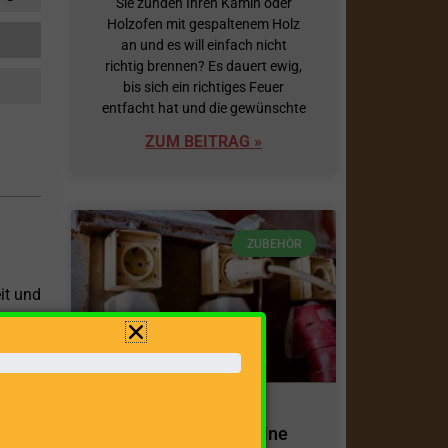
Sie zünden Ihren Kamin oder
Holzofen mit gespaltenem Holz
an und es will einfach nicht
richtig brennen? Es dauert ewig,
bis sich ein richtiges Feuer
entfacht hat und die gewünschte
ZUM BEITRAG »
ZUBEHÖR
it und
artner
Tonnen
tablen
Kabeltrommeln: eine