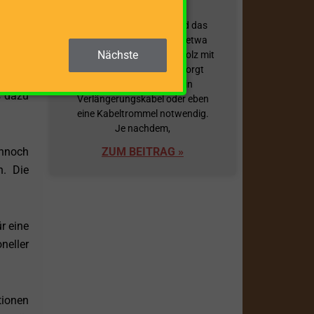
tshöhe
Übersicht
Damit Ihr Holzspalter und das
verwendete Zubehör wie etwa
Nächste
ein Förderband für Brennholz mit
ziente
elektrischem Strom versorgt
olz zu
werden kann, ist oft ein
s dazu
Verlängerungskabel oder eben
eine Kabeltrommel notwendig.
Je nachdem,
nnoch
ZUM BEITRAG »
n. Die
r eine
neller
tionen