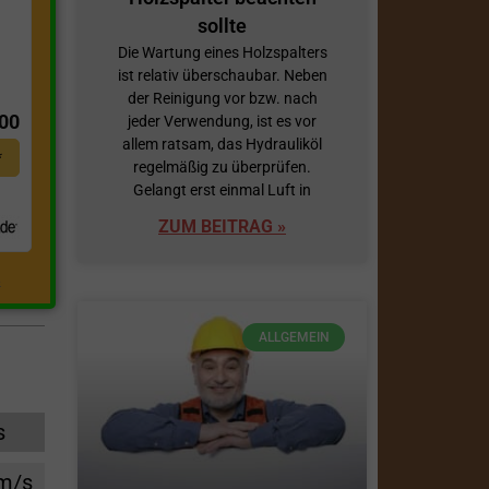
sollte
Die Wartung eines Holzspalters
ist relativ überschaubar. Neben
t
der Reinigung vor bzw. nach
,00
jeder Verwendung, ist es vor
allem ratsam, das Hydrauliköl
*
regelmäßig zu überprüfen.
Gelangt erst einmal Luft in
ZUM BEITRAG »
.
ALLGEMEIN
s
cm/s