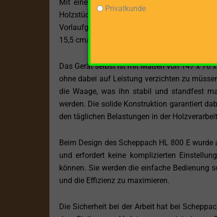
Mit einer maximalen Spaltkraft von 8 Tonn
Privatkunde
Holzstücke mühelos. Dieses Kraftpaket ist somit
Vorlaufgeschwindigkeit von 3,1 cm/s ermögli
15,5 cm/s dafür sorgt, dass der Spalter schnel
Das Gerät selbst ist mit Maßen von 147 x 76 x 
ohne dabei auf Leistung verzichten zu müssen.
die Waage, was ihn stabil und standfest ma
werden. Die solide Konstruktion garantiert d
den täglichen Belastungen in der Holzverarbei
Beim Design des Scheppach HL 800 E wurde auc
und erfordert keine komplizierten Einstellun
können. Sie werden die einfache Bedienung sch
und die Effizienz zu maximieren.
Die Sicherheit bei der Arbeit hat bei Scheppac