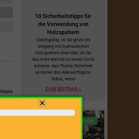
10 Sicherheitstipps für
die Verwendung von
Holzspaltern
Gleichgültig, ob Sie geübt im
Umgang mit hydraulischen
Holzspaltern sind oder, ob Sie
das erste Mal mit so einem Gerät
arbeiten: das Thema Sicherheit
ist immer das Allerwichtigste.
Selbst, wenn
ZUM BEITRAG »
Dieses
z. Mit
bietet
ihn zu
ALLGEMEIN
en.