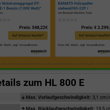
c Notstromaggregat DT-
BAMATO Holzspalter
-1 Benzin (7.000 Watt)*
stehend/HO-22P /
Zapfwellenantrieb, Inkl.
ec.
von Bavarian Machine Tools
Dreipunktaufhängung, Spaltkraf
22 Tonnen*
Preis: 548,22€
Preis: € 2.299
Auf Amazon kaufen*
Auf Amazon kaufen
nkl. MwSt., zzgl. Versandkosten
Preis inkl. MwSt., zzgl. Versandkosten
in, dass sich die hier angezeigten Preise inzwischen geändert haben können. Alle Angaben ohne Gewähr
etails zum
HL 800 E
Max. Vorlaufgeschwindigkeit:
3,1 cm/
Max. Rücklaufgeschwindigkeit:
15,5 