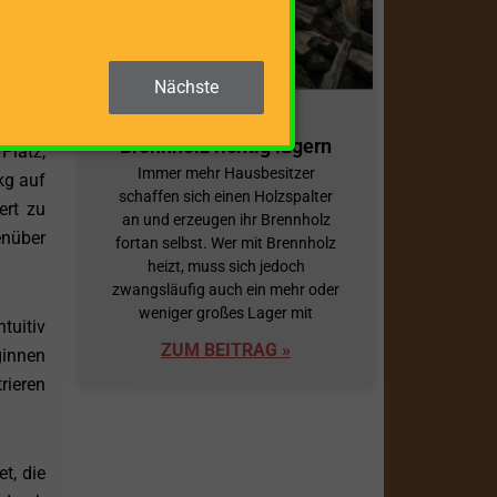
higere
e hohe
it von
Nächste
Brennholz richtig lagern
Platz,
Immer mehr Hausbesitzer
kg auf
schaffen sich einen Holzspalter
ert zu
an und erzeugen ihr Brennholz
enüber
fortan selbst. Wer mit Brennholz
heizt, muss sich jedoch
zwangsläufig auch ein mehr oder
weniger großes Lager mit
tuitiv
ZUM BEITRAG »
ginnen
rieren
t, die