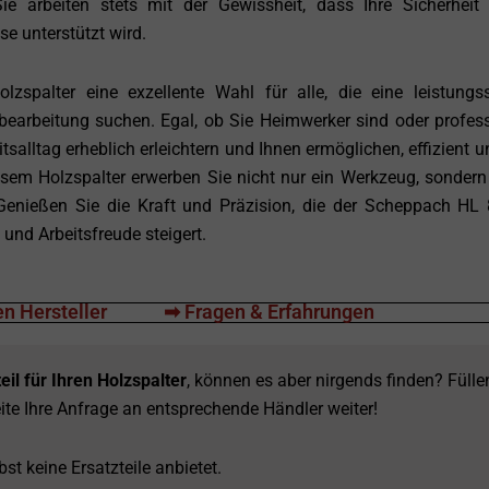
e arbeiten stets mit der Gewissheit, dass Ihre Sicherheit
e unterstützt wird.
palter eine exzellente Wahl für alle, die eine leistungss
bearbeitung suchen. Egal, ob Sie Heimwerker sind oder profess
itsalltag erheblich erleichtern und Ihnen ermöglichen, effizient u
iesem Holzspalter erwerben Sie nicht nur ein Werkzeug, sondern
. Genießen Sie die Kraft und Präzision, die der Scheppach HL
t und Arbeitsfreude steigert.
n Hersteller
➡ Fragen & Erfahrungen
eil für Ihren Holzspalter
, können es aber nirgends finden? Fülle
ite Ihre Anfrage an entsprechende Händler weiter!
st keine Ersatzteile anbietet.