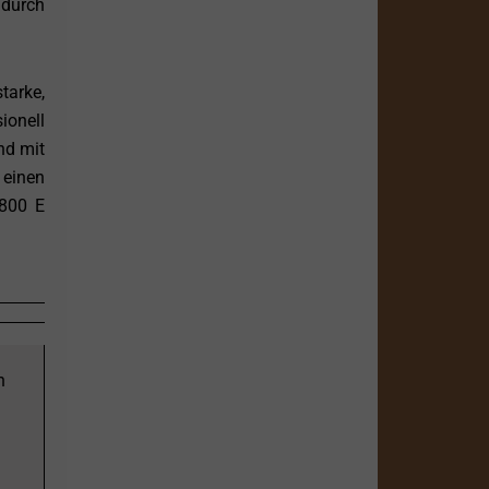
 durch
tarke,
ionell
nd mit
 einen
 800 E
n