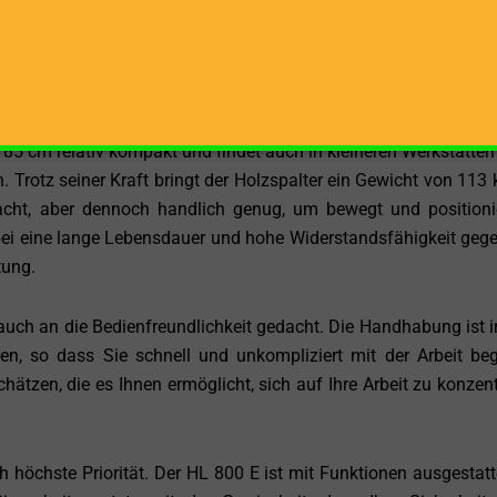
en durchdringt der Scheppach HL 800 E auch widerstandsfä
 in der Lage, Ihre Arbeit effizient und effektiv zu gestalten. Di
cht ein zügiges Arbeiten, während die Rücklaufgeschwindigke
l für den nächsten Spaltvorgang bereit ist.
85 cm relativ kompakt und findet auch in kleineren Werkstätten 
 Trotz seiner Kraft bringt der Holzspalter ein Gewicht von 113 
cht, aber dennoch handlich genug, um bewegt und positioni
abei eine lange Lebensdauer und hohe Widerstandsfähigkeit geg
tung.
h an die Bedienfreundlichkeit gedacht. Die Handhabung ist in
gen, so dass Sie schnell und unkompliziert mit der Arbeit be
ätzen, die es Ihnen ermöglicht, sich auf Ihre Arbeit zu konzent
h höchste Priorität. Der HL 800 E ist mit Funktionen ausgestatte