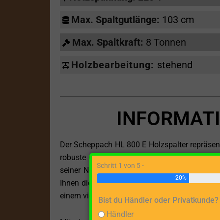
Max. Spaltgutlänge:
103 cm
Max. Spaltkraft:
8 Tonnen
Holzbearbeitung:
stehend
INFORMATI
Der Scheppach HL 800 E Holzspalter repräsentie
robuste Gerät, ausgestattet mit einem effizien
Schritt 1 von 5 -
seiner Netzspannung von 220 V integriert es
20%
Ihnen die Möglichkeit, Holzstücke bis zu ei
einem vielseitigen Begleiter für verschiedenst
Bist du Händler oder Privatkunde?
Händler