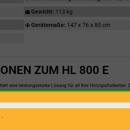
Gewicht:
113 kg
Gerätemaße:
147 x 76 x 85 cm
ONEN ZUM HL 800 E
rt eine leistungsstarke Lösung für all Ihre Holzspaltarbeiten. 
ten Elektromotor, ist ideal für die stehende Bearbeitung von Hol
 sich problemlos in Ihre vorhandene Werkstattausrüstung und 
ner beeindruckenden Länge von 103 cm zu spalten. Dies macht 
e Arbeiten von Brennholzvorbereitung bis hin zu größeren Projekt