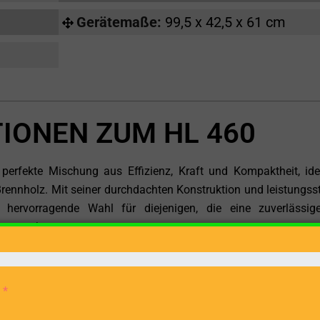
Gerätemaße:
99,5 x 42,5 x 61 cm
IONEN ZUM HL 460
perfekte Mischung aus Effizienz, Kraft und Kompaktheit, ide
nnholz. Mit seiner durchdachten Konstruktion und leistungss
ne hervorragende Wahl für diejenigen, die eine zuverlässi
ung suchen.
or, der an jede herkömmliche 230 V Steckdose angeschlossen 
 wann immer Sie ihn benötigen. Seine kompakte Größe und ei
 Option für den Privatgebrauch, insbesondere für jene, di