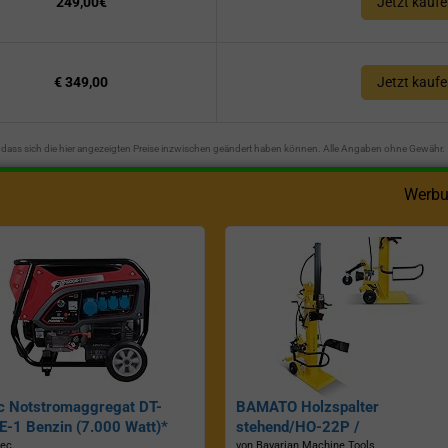
249,00€
Jetzt kauf
€ 349,00
Jetzt kauf
n, dass sich die hier angezeigten Preise inzwischen geändert haben können. Alle Angaben ohne Gewähr.
Werbu
c Notstromaggregat DT-
BAMATO Holzspalter
-1 Benzin (7.000 Watt)*
stehend/HO-22P /
Zapfwellenantrieb, Inkl.
ec.
von Bavarian Machine Tools