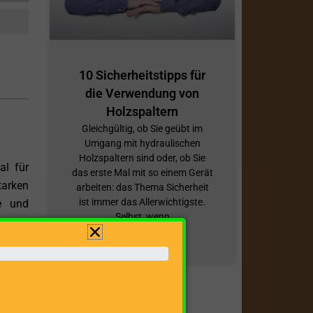
10 Sicherheitstipps für
die Verwendung von
Holzspaltern
Gleichgültig, ob Sie geübt im
Umgang mit hydraulischen
Holzspaltern sind oder, ob Sie
al für
das erste Mal mit so einem Gerät
tarken
arbeiten: das Thema Sicherheit
ist immer das Allerwichtigste.
ge und
Selbst, wenn
ZUM BEITRAG »
werden
nfache
e eine