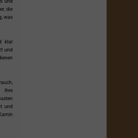
es und
r, die
g, was
d klar
zt und
dienen
rauch,
 Ihre
busten
ht und
 Kamin