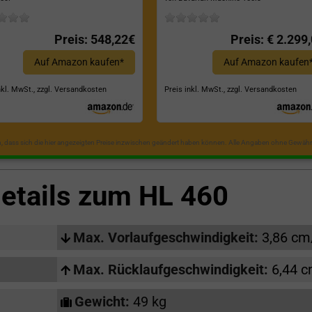
Dreipunktaufhängung, Spaltkraf
22 Tonnen*
Preis: 548,22€
Preis: € 2.299
Auf Amazon kaufen*
Auf Amazon kaufen
nkl. MwSt., zzgl. Versandkosten
Preis inkl. MwSt., zzgl. Versandkosten
in, dass sich die hier angezeigten Preise inzwischen geändert haben können. Alle Angaben ohne Gewähr
etails zum
HL 460
Max. Vorlaufgeschwindigkeit:
3,86 cm
Max. Rücklaufgeschwindigkeit:
6,44 
Gewicht:
49 kg