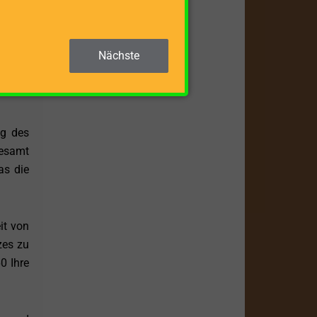
ichend
Nächste
palten
e oder
ng des
gesamt
as die
it von
zes zu
0 Ihre