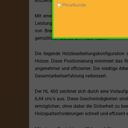
effiziente und wartungsarme Maschine bevor
Privatkunde
Mit einer maximalen Spaltgutlänge von 35 c
Leistung, um die meisten Holzstücke für den 
von Brennholz für Kamine und Öfen und gew
gemütliche Abende am Feuer haben.
Die liegende Holzbearbeitungskonfiguration
Holzes. Diese Positionierung minimiert das
angenehmer und effizienter. Die niedrige Arbe
Gesamtarbeitserfahrung verbessert.
Der HL 460 zeichnet sich durch eine Vorlauf
6,44 cm/s aus. Diese Geschwindigkeiten sind 
ermöglichen, ohne dabei die Sicherheit zu bee
Holzspaltanforderungen schnell und effizient er