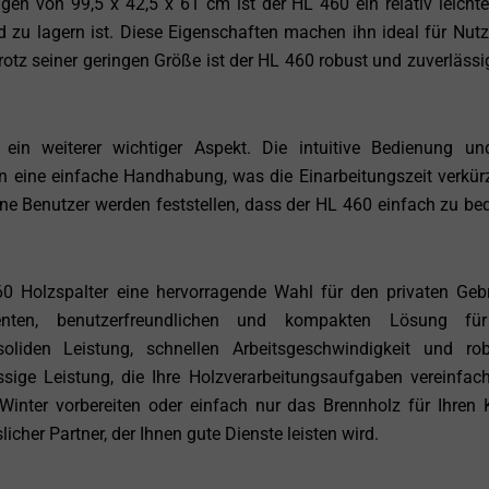
n von 99,5 x 42,5 x 61 cm ist der HL 460 ein relativ leicht
zu lagern ist. Diese Eigenschaften machen ihn ideal für Nutze
rotz seiner geringen Größe ist der HL 460 robust und zuverlässi
ein weiterer wichtiger Aspekt. Die intuitive Bedienung un
 eine einfache Handhabung, was die Einarbeitungszeit verkür
ene Benutzer werden feststellen, dass der HL 460 einfach zu be
Holzspalter eine hervorragende Wahl für den privaten Geb
nten, benutzerfreundlichen und kompakten Lösung für
oliden Leistung, schnellen Arbeitsgeschwindigkeit und ro
ssige Leistung, die Ihre Holzverarbeitungsaufgaben vereinfac
 Winter vorbereiten oder einfach nur das Brennholz für Ihren
icher Partner, der Ihnen gute Dienste leisten wird.