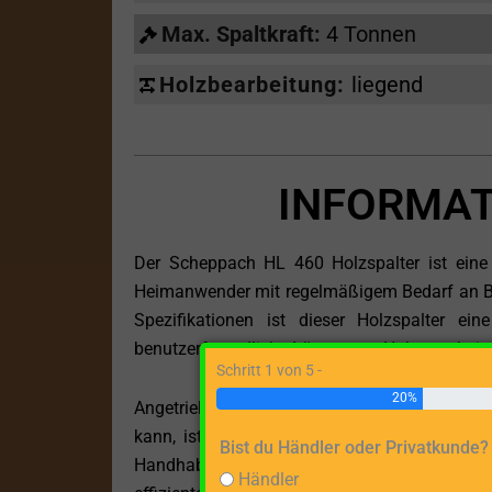
Max. Spaltkraft:
4 Tonnen
Holzbearbeitung:
liegend
INFORMAT
Der Scheppach HL 460 Holzspalter ist eine 
Heimanwender mit regelmäßigem Bedarf an Bre
Spezifikationen ist dieser Holzspalter ei
benutzerfreundliche Lösung zur Holzverarbeit
Schritt 1 von 5 -
20%
Angetrieben durch einen robusten Elektromot
kann, ist der HL 460 sofort einsatzbereit,
Bist du Händler oder Privatkunde?
Handhabung machen ihn zu einer attraktiven
Händler