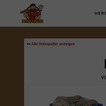
Zum
Inhalt
HER
springen
>>
Alle Holzspalter anzeigen
v