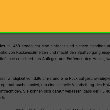
zugen.
m und einer Spaltkraft von 4 Tonnen bietet der HL 460 ausre
Hausgebrauch zu spalten. Diese Kapazität ist ideal für das S
ährleistet, dass Sie immer genügend Vorrat für kalte Tag
 des HL 460 ermöglicht eine einfache und sichere Handhabu
 Risiko von Rückenschmerzen und macht den Spaltvorgang ins
itsfläche erleichtert das Auflegen und Entfernen des Holzes, w
geschwindigkeit von 3,86 cm/s und eine Rücklaufgeschwindigke
optimal ausbalanciert, um eine schnelle Verarbeitung des Hol
inträchtigen. Sie können sich darauf verlassen, dass der HL 46
füllt.