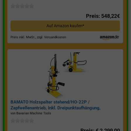
Preis: 548,22€
Auf Amazon kaufen*
Preis inkl. MwSt., zzgl. Versandkosten
BAMATO Holzspalter stehend/HO-22P /
Zapfwellenantrieb, Inkl. Dreipunktaufhängung,
Spaltkraft 22 Tonnen*
von Bavarian Machine Tools
Preis: € 2.299,00