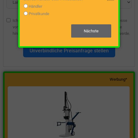
Händler
Privatkunde
Ich bin damit einverstanden, dass die angegebene E-Mail-Adresse
vom Webseitenbetreiber gespeichert wird, damit ich über diese
Nächste
hinsichtlich eines unverbindlichen Preisangebots kontaktiert werde.
Unverbindliche Preisanfrage stellen
Werbung*