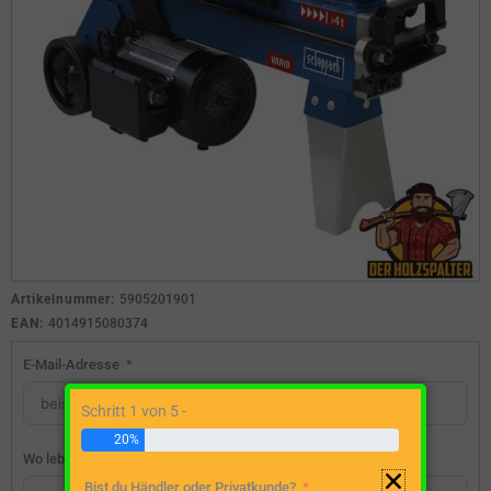
Artikelnummer:
5905201901
EAN:
4014915080374
E-Mail-Adresse
Schritt 1 von 5 -
20%
Wo lebst du?
Bist du Händler oder Privatkunde?