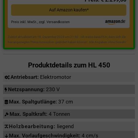
Auf Amazon kaufen*
Preis inkl. MwSt., zzgl. Versandkosten
Zuletzt aktualisiert am 18. Dezember 2023 um 21:50 . Ich weise darauf hin, dass sich die
hier angezeigten Preise inzwischen geändert haben können. Alle Angaben ohne Gewähr.
Produktdetails zum
HL 450
Antriebsart:
Elektromotor
Netzspannung:
230 V
Max. Spaltgutlänge:
37 cm
Max. Spaltkraft:
4 Tonnen
Holzbearbeitung:
liegend
Max. Vorlaufgeschwindigkeit:
4 cm/s