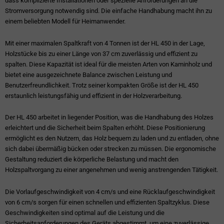
dass komplizierte Installationen oder spezielle Anforderungen an die
Stromversorgung notwendig sind. Die einfache Handhabung macht ihn zu
einem beliebten Modell für Heimanwender.
Mit einer maximalen Spaltkraft von 4 Tonnen ist der HL 450 in der Lage,
Holzstücke bis zu einer Länge von 37 cm zuverlässig und effizient zu
spalten. Diese Kapazität ist ideal für die meisten Arten von Kaminholz und
bietet eine ausgezeichnete Balance zwischen Leistung und
Benutzerfreundlichkeit. Trotz seiner kompakten Größe ist der HL 450
erstaunlich leistungsfähig und effizient in der Holzverarbeitung.
Der HL 450 arbeitet in liegender Position, was die Handhabung des Holzes
erleichtert und die Sicherheit beim Spalten erhöht. Diese Positionierung
ermöglicht es den Nutzern, das Holz bequem zu laden und zu entladen, ohne
sich dabei übermäßig bücken oder strecken zu müssen. Die ergonomische
Gestaltung reduziert die körperliche Belastung und macht den
Holzspaltvorgang zu einer angenehmen und wenig anstrengenden Tätigkeit.
Die Vorlaufgeschwindigkeit von 4 cm/s und eine Rücklaufgeschwindigkeit
von 6 cm/s sorgen für einen schnellen und effizienten Spaltzyklus. Diese
Geschwindigkeiten sind optimal auf die Leistung und die
Sicherheitsanforderungen des Geräts abgestimmt, um eine zuverlässige