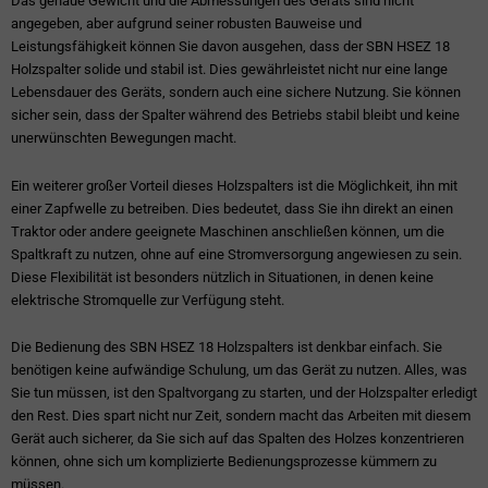
Das genaue Gewicht und die Abmessungen des Geräts sind nicht
angegeben, aber aufgrund seiner robusten Bauweise und
Leistungsfähigkeit können Sie davon ausgehen, dass der SBN HSEZ 18
Holzspalter solide und stabil ist. Dies gewährleistet nicht nur eine lange
Lebensdauer des Geräts, sondern auch eine sichere Nutzung. Sie können
sicher sein, dass der Spalter während des Betriebs stabil bleibt und keine
unerwünschten Bewegungen macht.
Ein weiterer großer Vorteil dieses Holzspalters ist die Möglichkeit, ihn mit
einer Zapfwelle zu betreiben. Dies bedeutet, dass Sie ihn direkt an einen
Traktor oder andere geeignete Maschinen anschließen können, um die
Spaltkraft zu nutzen, ohne auf eine Stromversorgung angewiesen zu sein.
Diese Flexibilität ist besonders nützlich in Situationen, in denen keine
elektrische Stromquelle zur Verfügung steht.
Die Bedienung des SBN HSEZ 18 Holzspalters ist denkbar einfach. Sie
benötigen keine aufwändige Schulung, um das Gerät zu nutzen. Alles, was
Sie tun müssen, ist den Spaltvorgang zu starten, und der Holzspalter erledigt
den Rest. Dies spart nicht nur Zeit, sondern macht das Arbeiten mit diesem
Gerät auch sicherer, da Sie sich auf das Spalten des Holzes konzentrieren
können, ohne sich um komplizierte Bedienungsprozesse kümmern zu
müssen.