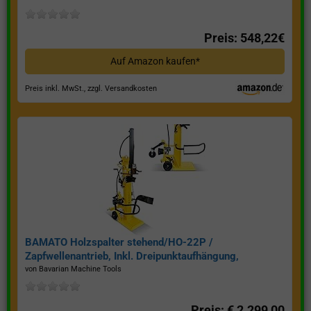
Preis: 548,22€
Auf Amazon kaufen*
Preis inkl. MwSt., zzgl. Versandkosten
BAMATO Holzspalter stehend/HO-22P /
Zapfwellenantrieb, Inkl. Dreipunktaufhängung,
Spaltkraft 22 Tonnen*
von Bavarian Machine Tools
Preis: € 2.299,00