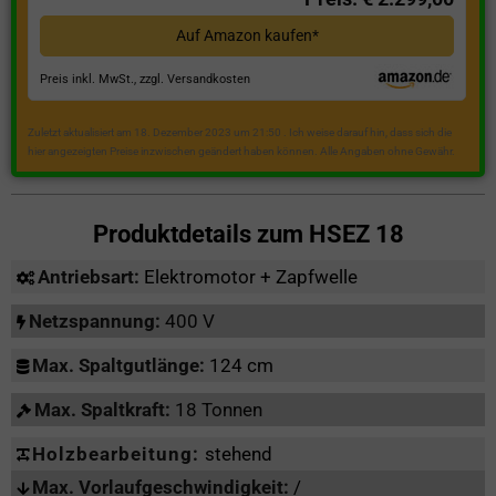
Auf Amazon kaufen*
Preis inkl. MwSt., zzgl. Versandkosten
Zuletzt aktualisiert am 18. Dezember 2023 um 21:50 . Ich weise darauf hin, dass sich die
hier angezeigten Preise inzwischen geändert haben können. Alle Angaben ohne Gewähr.
Produktdetails zum
HSEZ 18
Antriebsart:
Elektromotor + Zapfwelle
Netzspannung:
400 V
Max. Spaltgutlänge:
124 cm
Max. Spaltkraft:
18 Tonnen
Holzbearbeitung:
stehend
Max. Vorlaufgeschwindigkeit:
/