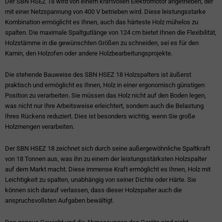
Der SBN HSEZ 18 wird von einem kraftvollen Elektromotor angetrieben, der
mit einer Netzspannung von 400 V betrieben wird. Diese leistungsstarke
Kombination ermöglicht es Ihnen, auch das härteste Holz mühelos zu
spalten. Die maximale Spaltgutlänge von 124 cm bietet Ihnen die Flexibilität,
Holzstämme in die gewünschten Größen zu schneiden, sei es für den
Kamin, den Holzofen oder andere Holzbearbeitungsprojekte.
Die stehende Bauweise des SBN HSEZ 18 Holzspalters ist äußerst
praktisch und ermöglicht es Ihnen, Holz in einer ergonomisch günstigen
Position zu verarbeiten. Sie müssen das Holz nicht auf den Boden legen,
was nicht nur Ihre Arbeitsweise erleichtert, sondern auch die Belastung
Ihres Rückens reduziert. Dies ist besonders wichtig, wenn Sie große
Holzmengen verarbeiten.
Der SBN HSEZ 18 zeichnet sich durch seine außergewöhnliche Spaltkraft
von 18 Tonnen aus, was ihn zu einem der leistungsstärksten Holzspalter
auf dem Markt macht. Diese immense Kraft ermöglicht es Ihnen, Holz mit
Leichtigkeit zu spalten, unabhängig von seiner Dichte oder Härte. Sie
können sich darauf verlassen, dass dieser Holzspalter auch die
anspruchsvollsten Aufgaben bewältigt.