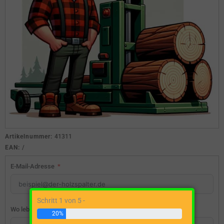
Artikelnummer:
41311
EAN:
/
E-Mail-Adresse
Schritt 1 von 5 -
Wo lebst du?
20%