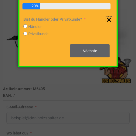
20%
Bist du Händler oder Privatkunde?
Händler
Privatkunde
Nächste
Artikelnummer:
M6405
EAN:
/
E-Mail-Adresse
Wo lebst du?