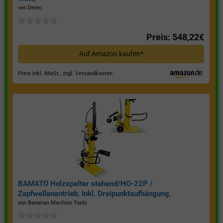
von Detec.
Preis: 548,22€
Auf Amazon kaufen*
Preis inkl. MwSt., zzgl. Versandkosten
BAMATO Holzspalter stehend/HO-22P /
Zapfwellenantrieb, Inkl. Dreipunktaufhängung,
Spaltkraft 22 Tonnen*
von Bavarian Machine Tools