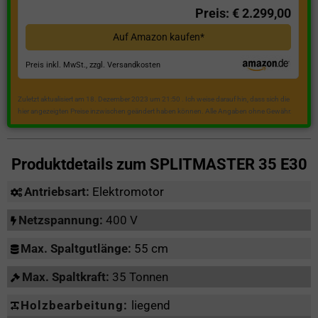
Preis: € 2.299,00
Auf Amazon kaufen*
Preis inkl. MwSt., zzgl. Versandkosten
Zuletzt aktualisiert am 18. Dezember 2023 um 21:50 . Ich weise darauf hin, dass sich die
hier angezeigten Preise inzwischen geändert haben können. Alle Angaben ohne Gewähr.
Produktdetails zum
SPLITMASTER 35 E30
Antriebsart:
Elektromotor
Netzspannung:
400 V
Max. Spaltgutlänge:
55 cm
Max. Spaltkraft:
35 Tonnen
Holzbearbeitung:
liegend