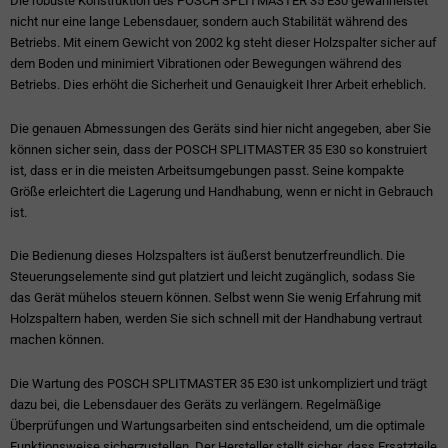
Die robuste Konstruktion des POSCH SPLITMASTER 35 E30 gewährleistet
nicht nur eine lange Lebensdauer, sondern auch Stabilität während des
Betriebs. Mit einem Gewicht von 2002 kg steht dieser Holzspalter sicher auf
dem Boden und minimiert Vibrationen oder Bewegungen während des
Betriebs. Dies erhöht die Sicherheit und Genauigkeit Ihrer Arbeit erheblich.
Die genauen Abmessungen des Geräts sind hier nicht angegeben, aber Sie
können sicher sein, dass der POSCH SPLITMASTER 35 E30 so konstruiert
ist, dass er in die meisten Arbeitsumgebungen passt. Seine kompakte
Größe erleichtert die Lagerung und Handhabung, wenn er nicht in Gebrauch
ist.
Die Bedienung dieses Holzspalters ist äußerst benutzerfreundlich. Die
Steuerungselemente sind gut platziert und leicht zugänglich, sodass Sie
das Gerät mühelos steuern können. Selbst wenn Sie wenig Erfahrung mit
Holzspaltern haben, werden Sie sich schnell mit der Handhabung vertraut
machen können.
Die Wartung des POSCH SPLITMASTER 35 E30 ist unkompliziert und trägt
dazu bei, die Lebensdauer des Geräts zu verlängern. Regelmäßige
Überprüfungen und Wartungsarbeiten sind entscheidend, um die optimale
Funktionsweise sicherzustellen. Der Hersteller stellt sicher, dass Ersatzteile