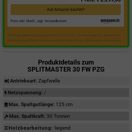
Auf Amazon kaufen*
Preis inkl. MwSt., zzgl. Versandkosten
Zuletzt aktualisiert am 18. Dezember 2023 um 21:50 . Ich weise darauf hin, dass sich die
hier angezeigten Preise inzwischen geändert haben können. Alle Angaben ohne Gewähr.
Produktdetails zum
SPLITMASTER 30 FW PZG
Antriebsart:
Zapfwelle
Netzspannung:
/
Max. Spaltgutlänge:
125 cm
Max. Spaltkraft:
30 Tonnen
Holzbearbeitung:
liegend