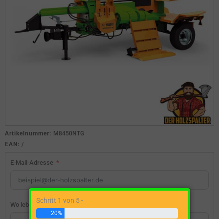
Artikelnummer:
M8450NTG
EAN:
/
E-Mail-Adresse
Schritt 1 von 5 -
Wo lebst du?
20%