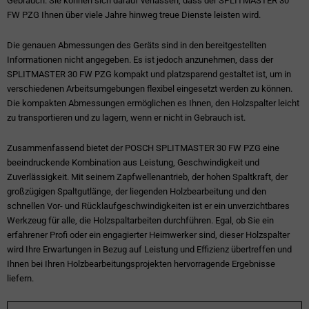
Gebrauch. Sie können sich darauf verlassen, dass der SPLITMASTER 30
FW PZG Ihnen über viele Jahre hinweg treue Dienste leisten wird.
Die genauen Abmessungen des Geräts sind in den bereitgestellten
Informationen nicht angegeben. Es ist jedoch anzunehmen, dass der
SPLITMASTER 30 FW PZG kompakt und platzsparend gestaltet ist, um in
verschiedenen Arbeitsumgebungen flexibel eingesetzt werden zu können.
Die kompakten Abmessungen ermöglichen es Ihnen, den Holzspalter leicht
zu transportieren und zu lagern, wenn er nicht in Gebrauch ist.
Zusammenfassend bietet der POSCH SPLITMASTER 30 FW PZG eine
beeindruckende Kombination aus Leistung, Geschwindigkeit und
Zuverlässigkeit. Mit seinem Zapfwellenantrieb, der hohen Spaltkraft, der
großzügigen Spaltgutlänge, der liegenden Holzbearbeitung und den
schnellen Vor- und Rücklaufgeschwindigkeiten ist er ein unverzichtbares
Werkzeug für alle, die Holzspaltarbeiten durchführen. Egal, ob Sie ein
erfahrener Profi oder ein engagierter Heimwerker sind, dieser Holzspalter
wird Ihre Erwartungen in Bezug auf Leistung und Effizienz übertreffen und
Ihnen bei Ihren Holzbearbeitungsprojekten hervorragende Ergebnisse
liefern.