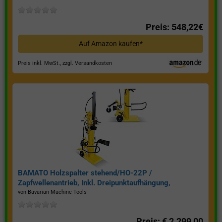
Preis: 548,22€
Auf Amazon kaufen*
Preis inkl. MwSt., zzgl. Versandkosten
BAMATO Holzspalter stehend/HO-22P /
Zapfwellenantrieb, Inkl. Dreipunktaufhängung,
Spaltkraft 22 Tonnen*
von Bavarian Machine Tools
Preis: € 2.299,00