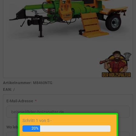
Artikelnummer:
M8460NTG
EAN:
/
E-Mail-Adresse
Schritt 1 von 5 -
Wo lebst du?
20%