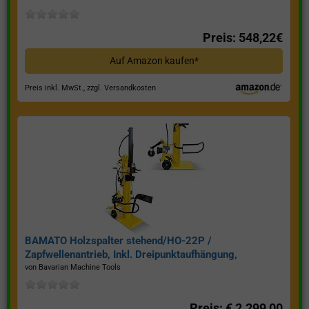
Preis: 548,22€
Auf Amazon kaufen*
Preis inkl. MwSt., zzgl. Versandkosten
BAMATO Holzspalter stehend/HO-22P /
Zapfwellenantrieb, Inkl. Dreipunktaufhängung,
Spaltkraft 22 Tonnen*
von Bavarian Machine Tools
Preis: € 2.299,00