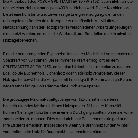
Die Antriebsart des POSCH SPLITMASTER 30 FW E15D ist ein Elektromotor,
der bei einer Netzspannung von 400 V betrieben wird. Diese Kombination
bietet eine konstante und zuverlässige Energieversorgung, die für den
reibungslosen Betrieb des Holzspalters unerlässlich ist. Mit dieser
Netzspannung kann der Holzspalter in verschiedenen Arbeitsumgebungen
eingesetzt werden, sei es in der Werkstatt, auf Baustellen oder in privaten
Holzlagerbereichen.
Eine der herausragenden Eigenschaften dieses Modells ist seine maximale
Spaltkraft von 30 Tonnen. Diese immense Kraft ermöglicht es dem
SPLITMASTER 30 FW E15D, selbst das härteste Holz mühelos zu spalten.
Egal, ob Sie Buchenholz, Eichenholz oder Nadelholz verarbeiten, dieser
Holzspalter bewältigt die Aufgabe mit Leichtigkeit. Er kann auch große und
widerstandsfähige Holzstämme ohne Probleme spalten.
Die großzügige Maximal-Spaltgutlänge von 125 cm ist ein weiteres
beeindruckendes Merkmal dieses Holzspalters. Mit dieser Kapazität
können Sie lange Holzstämme in einem Durchgang spalten, ohne sie vorher
zuschneiden zu müssen. Dies spart nicht nur Zeit, sondern steigert auch
Ihre Effizienz erheblich, insbesondere wenn Sie Brennholz für den Winter
vorbereiten oder Holz für Bauprojekte zuschneiden müssen.