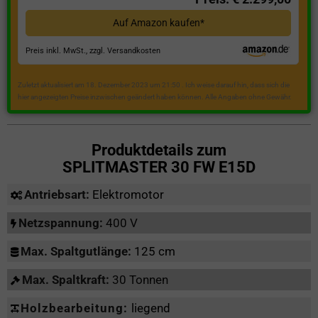
Auf Amazon kaufen*
Preis inkl. MwSt., zzgl. Versandkosten
Zuletzt aktualisiert am 18. Dezember 2023 um 21:50 . Ich weise darauf hin, dass sich die
hier angezeigten Preise inzwischen geändert haben können. Alle Angaben ohne Gewähr.
Produktdetails zum
SPLITMASTER 30 FW E15D
Antriebsart:
Elektromotor
Netzspannung:
400 V
Max. Spaltgutlänge:
125 cm
Max. Spaltkraft:
30 Tonnen
Holzbearbeitung:
liegend