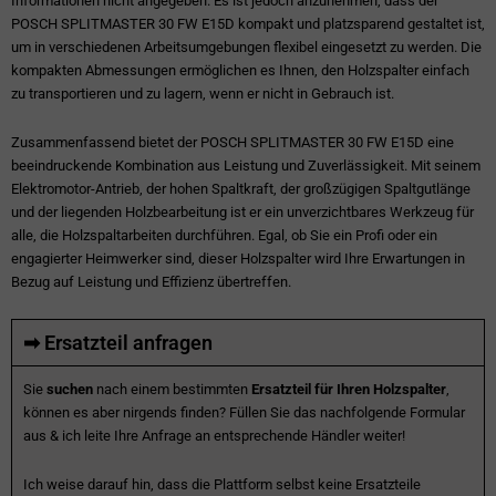
Informationen nicht angegeben. Es ist jedoch anzunehmen, dass der
POSCH SPLITMASTER 30 FW E15D kompakt und platzsparend gestaltet ist,
um in verschiedenen Arbeitsumgebungen flexibel eingesetzt zu werden. Die
kompakten Abmessungen ermöglichen es Ihnen, den Holzspalter einfach
zu transportieren und zu lagern, wenn er nicht in Gebrauch ist.
Zusammenfassend bietet der POSCH SPLITMASTER 30 FW E15D eine
beeindruckende Kombination aus Leistung und Zuverlässigkeit. Mit seinem
Elektromotor-Antrieb, der hohen Spaltkraft, der großzügigen Spaltgutlänge
und der liegenden Holzbearbeitung ist er ein unverzichtbares Werkzeug für
alle, die Holzspaltarbeiten durchführen. Egal, ob Sie ein Profi oder ein
engagierter Heimwerker sind, dieser Holzspalter wird Ihre Erwartungen in
Bezug auf Leistung und Effizienz übertreffen.
➡ Ersatzteil anfragen
Sie
suchen
nach einem bestimmten
Ersatzteil für Ihren Holzspalter
,
können es aber nirgends finden? Füllen Sie das nachfolgende Formular
aus & ich leite Ihre Anfrage an entsprechende Händler weiter!
Ich weise darauf hin, dass die Plattform selbst keine Ersatzteile