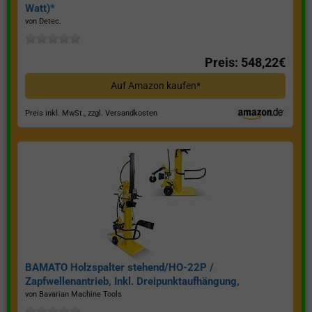
Watt)*
von Detec.
Preis: 548,22€
Auf Amazon kaufen*
Preis inkl. MwSt., zzgl. Versandkosten
BAMATO Holzspalter stehend/HO-22P /
Zapfwellenantrieb, Inkl. Dreipunktaufhängung,
Spaltkraft 22 Tonnen*
von Bavarian Machine Tools