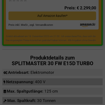
Preis: € 2.299,00
Auf Amazon kaufen*
Preis inkl. MwSt., zzgl. Versandkosten
Zuletzt aktualisiert am 18. Dezember 2023 um 21:50 . Ich weise darauf hin, dass sich die
hier angezeigten Preise inzwischen geändert haben können. Alle Angaben ohne Gewähr.
Produktdetails zum
SPLITMASTER 30 FW E15D TURBO
Antriebsart:
Elektromotor
Netzspannung:
400 V
Max. Spaltgutlänge:
125 cm
Max. Spaltkraft:
30 Tonnen