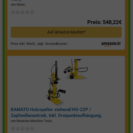
von Detec.
Preis: 548,22€
Auf Amazon kaufen*
Preis inkl. MwSt., zzgl. Versandkosten
BAMATO Holzspalter stehend/HO-22P /
Zapfwellenantrieb, Inkl. Dreipunktaufhängung,
Spaltkraft 22 Tonnen*
von Bavarian Machine Tools