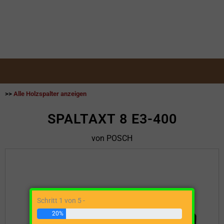
>>
Alle Holzspalter anzeigen
SPALTAXT 8 E3-400
von POSCH
Schritt 1 von 5 -
20%