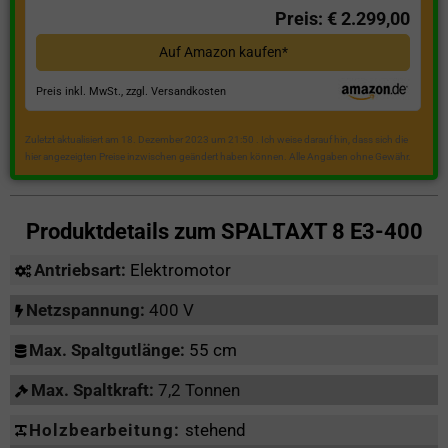
Preis: € 2.299,00
Auf Amazon kaufen*
Preis inkl. MwSt., zzgl. Versandkosten
Zuletzt aktualisiert am 18. Dezember 2023 um 21:50 . Ich weise darauf hin, dass sich die
hier angezeigten Preise inzwischen geändert haben können. Alle Angaben ohne Gewähr.
Produktdetails zum
SPALTAXT 8 E3-400
Antriebsart:
Elektromotor
Netzspannung:
400 V
Max. Spaltgutlänge:
55 cm
Max. Spaltkraft:
7,2 Tonnen
Holzbearbeitung:
stehend