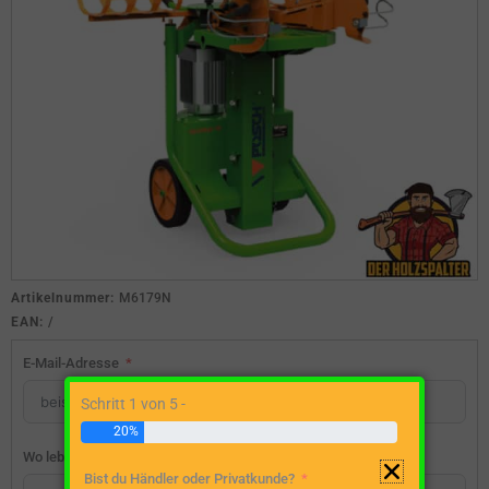
Artikelnummer:
M6179N
EAN:
/
E-Mail-Adresse
Schritt 1 von 5 -
20%
Wo lebst du?
Bist du Händler oder Privatkunde?