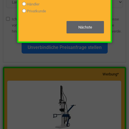
Händler
Privatkunde
Ich bin damit einverstanden, dass die angegebene E-Mail-Adresse
vom Webseitenbetreiber gespeichert wird, damit ich über diese
Nächste
hinsichtlich eines unverbindlichen Preisangebots kontaktiert werde.
Unverbindliche Preisanfrage stellen
Werbung*