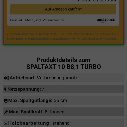
Auf Amazon kaufen*
Preis inkl. MwSt., zzgl. Versandkosten
Zuletzt aktualisiert am 18. Dezember 2023 um 21:50 . Ich weise darauf hin, dass sich die
hier angezeigten Preise inzwischen geändert haben können. Alle Angaben ohne Gewähr.
Produktdetails zum
SPALTAXT 10 B8,1 TURBO
Antriebsart:
Verbrennungsmotor
Netzspannung:
/
Max. Spaltgutlänge:
55 cm
Max. Spaltkraft:
8 Tonnen
Holzbearbeitung:
stehend