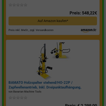
Preis: 548,22€
Auf Amazon kaufen*
Preis inkl. MwSt., zzgl. Versandkosten
BAMATO Holzspalter stehend/HO-22P /
Zapfwellenantrieb, Inkl. Dreipunktaufhängung,
Spaltkraft 22 Tonnen*
von Bavarian Machine Tools
Preis: € 2.299,00