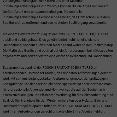
Vorlaufgeschwindigkeit von 7 cm/s und einer Maximal
Rücklaufgeschwindigkeit von 28 cm/s können Sie die Arbeit mit diesem
Gerät effizient und zeitsparend erledigen. Die schnelle
Rücklaufgeschwindigkeit ermöglicht es Ihnen, das Holz schnell aus dem
Spaltbereich zu entfernen und den nächsten Spaltvorgang vorzubereiten.
Mit einem Gewicht von 212 kg ist der POSCH SPALTAXT 10 B8,1 TURBO
stabil und solide gebaut. Dies gewährleistet nicht nur eine sichere
Handhabung, sondern auch einen festen Stand während des Spaltvorgangs.
Die Maße des Geräts sind optimal auf die Anforderungen beim Holzspalten
abgestimmt und gewährleisten eine einfache Bedienung und Handhabung.
Zusammenfassend ist der POSCH SPALTAXT 10 B8,1 TURBO ein
herausragendes Holzspalter-Modell, das höchsten Anforderungen gerecht
wird. Mit seinem leistungsstarken Verbrennungsmotor, der großzügigen
Spaltgutlänge und der beeindruckenden Spaltkraft ist er die perfekte Wahl
für professionelle Anwender und Heimwerker, die auf der Suche nach
einem zuverlässigen und effizienten Werkzeug für die Holzbearbeitung sind.
Egal, ob Sie Brennholz für den Winter vorbereiten oder Holz für Bau- und
Handwerksprojekte spalten müssen, der POSCH SPALTAXT 10 B8,1 TURBO
wird Ihren Anforderungen gerecht und erleichtert Ihre Arbeit erheblich.