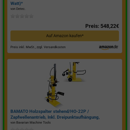
Watt)*
von Detec.
Preis: 548,22€
Auf Amazon kaufen*
Preis inkl. MwSt., zzgl. Versandkosten
BAMATO Holzspalter stehend/HO-22P /
Zapfwellenantrieb, Inkl. Dreipunktaufhängung,
Spaltkraft 22 Tonnen*
von Bavarian Machine Tools