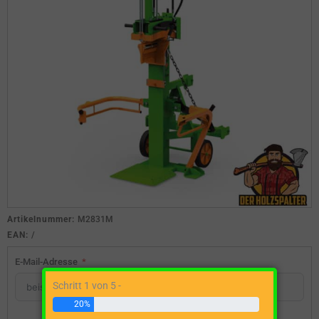
Artikelnummer:
M2831M
EAN:
/
E-Mail-Adresse
Schritt 1 von 5 -
20%