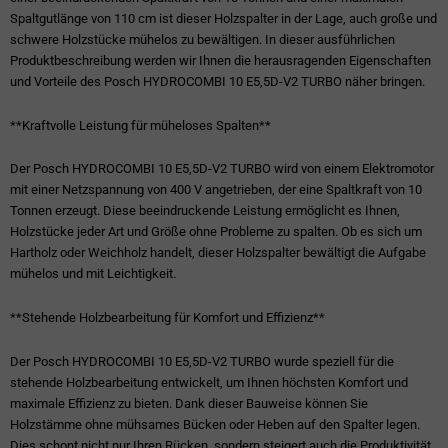
Spaltgutlänge von 110 cm ist dieser Holzspalter in der Lage, auch große und
schwere Holzstücke mühelos zu bewältigen. In dieser ausführlichen
Produktbeschreibung werden wir Ihnen die herausragenden Eigenschaften
und Vorteile des Posch HYDROCOMBI 10 E5,5D-V2 TURBO näher bringen.
**Kraftvolle Leistung für müheloses Spalten**
Der Posch HYDROCOMBI 10 E5,5D-V2 TURBO wird von einem Elektromotor
mit einer Netzspannung von 400 V angetrieben, der eine Spaltkraft von 10
Tonnen erzeugt. Diese beeindruckende Leistung ermöglicht es Ihnen,
Holzstücke jeder Art und Größe ohne Probleme zu spalten. Ob es sich um
Hartholz oder Weichholz handelt, dieser Holzspalter bewältigt die Aufgabe
mühelos und mit Leichtigkeit.
**Stehende Holzbearbeitung für Komfort und Effizienz**
Der Posch HYDROCOMBI 10 E5,5D-V2 TURBO wurde speziell für die
stehende Holzbearbeitung entwickelt, um Ihnen höchsten Komfort und
maximale Effizienz zu bieten. Dank dieser Bauweise können Sie
Holzstämme ohne mühsames Bücken oder Heben auf den Spalter legen.
Dies schont nicht nur Ihren Rücken, sondern steigert auch die Produktivität,