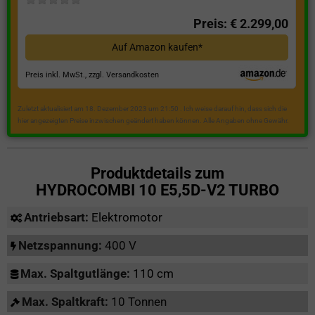
Preis: € 2.299,00
Auf Amazon kaufen*
Preis inkl. MwSt., zzgl. Versandkosten
Zuletzt aktualisiert am 18. Dezember 2023 um 21:50 . Ich weise darauf hin, dass sich die
hier angezeigten Preise inzwischen geändert haben können. Alle Angaben ohne Gewähr.
Produktdetails zum
HYDROCOMBI 10 E5,5D-V2 TURBO
Antriebsart:
Elektromotor
Netzspannung:
400 V
Max. Spaltgutlänge:
110 cm
Max. Spaltkraft:
10 Tonnen