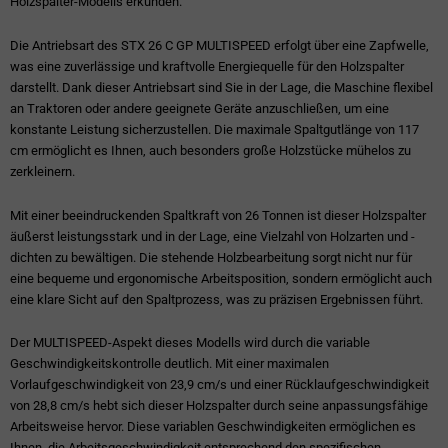
Holzspalter-Modells erkunden.
Die Antriebsart des STX 26 C GP MULTISPEED erfolgt über eine Zapfwelle,
was eine zuverlässige und kraftvolle Energiequelle für den Holzspalter
darstellt. Dank dieser Antriebsart sind Sie in der Lage, die Maschine flexibel
an Traktoren oder andere geeignete Geräte anzuschließen, um eine
konstante Leistung sicherzustellen. Die maximale Spaltgutlänge von 117
cm ermöglicht es Ihnen, auch besonders große Holzstücke mühelos zu
zerkleinern.
Mit einer beeindruckenden Spaltkraft von 26 Tonnen ist dieser Holzspalter
äußerst leistungsstark und in der Lage, eine Vielzahl von Holzarten und -
dichten zu bewältigen. Die stehende Holzbearbeitung sorgt nicht nur für
eine bequeme und ergonomische Arbeitsposition, sondern ermöglicht auch
eine klare Sicht auf den Spaltprozess, was zu präzisen Ergebnissen führt.
Der MULTISPEED-Aspekt dieses Modells wird durch die variable
Geschwindigkeitskontrolle deutlich. Mit einer maximalen
Vorlaufgeschwindigkeit von 23,9 cm/s und einer Rücklaufgeschwindigkeit
von 28,8 cm/s hebt sich dieser Holzspalter durch seine anpassungsfähige
Arbeitsweise hervor. Diese variablen Geschwindigkeiten ermöglichen es
Ihnen, die Arbeitsgeschwindigkeit entsprechend den spezifischen