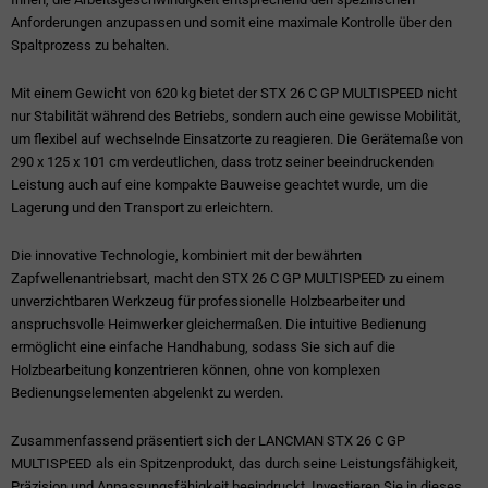
Anforderungen anzupassen und somit eine maximale Kontrolle über den
Spaltprozess zu behalten.
Mit einem Gewicht von 620 kg bietet der STX 26 C GP MULTISPEED nicht
nur Stabilität während des Betriebs, sondern auch eine gewisse Mobilität,
um flexibel auf wechselnde Einsatzorte zu reagieren. Die Gerätemaße von
290 x 125 x 101 cm verdeutlichen, dass trotz seiner beeindruckenden
Leistung auch auf eine kompakte Bauweise geachtet wurde, um die
Lagerung und den Transport zu erleichtern.
Die innovative Technologie, kombiniert mit der bewährten
Zapfwellenantriebsart, macht den STX 26 C GP MULTISPEED zu einem
unverzichtbaren Werkzeug für professionelle Holzbearbeiter und
anspruchsvolle Heimwerker gleichermaßen. Die intuitive Bedienung
ermöglicht eine einfache Handhabung, sodass Sie sich auf die
Holzbearbeitung konzentrieren können, ohne von komplexen
Bedienungselementen abgelenkt zu werden.
Zusammenfassend präsentiert sich der LANCMAN STX 26 C GP
MULTISPEED als ein Spitzenprodukt, das durch seine Leistungsfähigkeit,
Präzision und Anpassungsfähigkeit beeindruckt. Investieren Sie in dieses