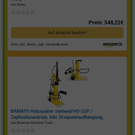
von Detec.
Preis: 548,22€
Auf Amazon kaufen*
Preis inkl. MwSt., zzgl. Versandkosten
BAMATO Holzspalter stehend/HO-22P /
Zapfwellenantrieb, Inkl. Dreipunktaufhängung,
Spaltkraft 22 Tonnen*
von Bavarian Machine Tools