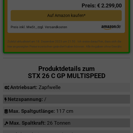
Preis: € 2.299,00
Auf Amazon kaufen*
Preis inkl. MwSt., zzgl. Versandkosten
Zuletzt aktualisiert am 18. Dezember 2023 um 21:50 . Ich weise darauf hin, dass sich die
hier angezeigten Preise inzwischen geändert haben können. Alle Angaben ohne Gewähr.
Produktdetails zum
STX 26 C GP MULTISPEED
Antriebsart:
Zapfwelle
Netzspannung:
/
Max. Spaltgutlänge:
117 cm
Max. Spaltkraft:
26 Tonnen