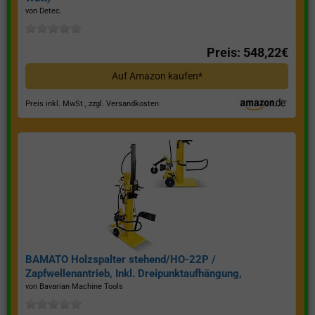
von Detec.
Preis: 548,22€
Auf Amazon kaufen*
Preis inkl. MwSt., zzgl. Versandkosten
BAMATO Holzspalter stehend/HO-22P /
Zapfwellenantrieb, Inkl. Dreipunktaufhängung,
Spaltkraft 22 Tonnen*
von Bavarian Machine Tools