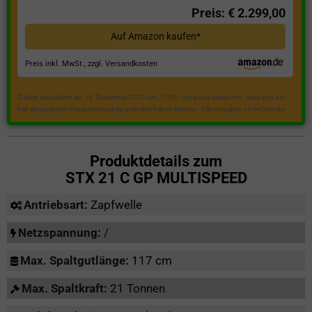
Preis: € 2.299,00
Auf Amazon kaufen*
Preis inkl. MwSt., zzgl. Versandkosten
Zuletzt aktualisiert am 18. Dezember 2023 um 21:50 . Ich weise darauf hin, dass sich die
hier angezeigten Preise inzwischen geändert haben können. Alle Angaben ohne Gewähr.
Produktdetails zum
STX 21 C GP MULTISPEED
Antriebsart:
Zapfwelle
Netzspannung:
/
Max. Spaltgutlänge:
117 cm
Max. Spaltkraft:
21 Tonnen