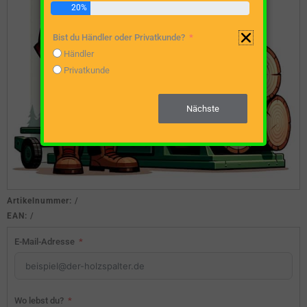
20%
Bist du Händler oder Privatkunde?
Händler
Privatkunde
Nächste
Artikelnummer:
/
EAN:
/
E-Mail-Adresse
Wo lebst du?