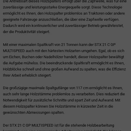
Die Antriebsart dieses Holzspalters erfolgt über die Zapfwelle, was für eine
zuverlässige und leistungsstarke Energiequelle sorgt. Diese Technologie
ermöglicht es Ihnen, den Holzspalter problemlos an Traktoren oder andere
geeignete Fahrzeuge anzuschließen, die über eine Zapfwelle verfügen.
Dadurch wird ein kontinuierlicher und zuverlässiger Betrieb gewährleistet,
der die Produktivität steigert.
Mit einer maximalen Spaltkraft von 21 Tonnen kann der STX 21 C GP
MULTISPEED auch mit den härtesten Holzarten umgehen. Egal, ob es sich
um Eichen, Buchen oder Nadelhölzer handelt, dieser Holzspalter bewältigt
die Aufgabe mühelos. Die beeindruckende Spaltkraft ermöglicht es Ihnen,
Holzblöcke schnell und ohne großen Aufwand zu spalten, was die Effizienz
Ihrer Arbeit erheblich steigert.
Die großzügige maximale Spaltgutlänge von 117 cm ermöglicht es Ihnen,
auch sehr lange Holzstämme problemlos zu verarbeiten. Dies reduziert die
Notwendigkeit für zusätzliche Schnitte und spart Zeit und Aufwand. Mit
diesem Holzspalter können Sie Holzstämme in kürzester Zeit in die
gewünschten Abmessungen spalten.
Der STX 21 C GP MULTISPEED ist für die stehende Holzbearbeitung