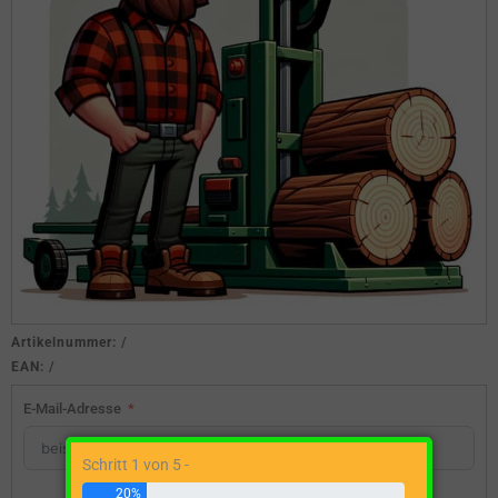
Artikelnummer:
/
EAN:
/
E-Mail-Adresse
Schritt 1 von 5 -
20%