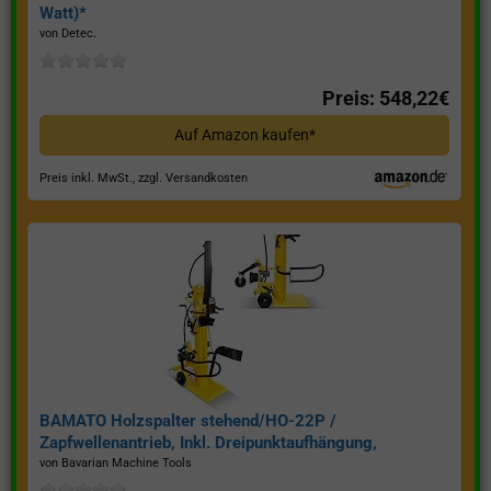
Watt)*
von Detec.
Preis: 548,22€
Auf Amazon kaufen*
Preis inkl. MwSt., zzgl. Versandkosten
BAMATO Holzspalter stehend/HO-22P /
Zapfwellenantrieb, Inkl. Dreipunktaufhängung,
Spaltkraft 22 Tonnen*
von Bavarian Machine Tools