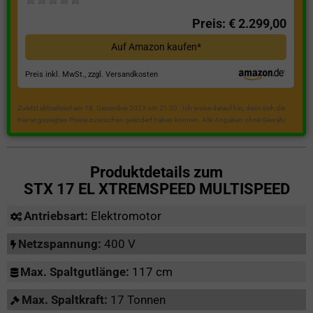
Preis: € 2.299,00
Auf Amazon kaufen*
Preis inkl. MwSt., zzgl. Versandkosten
Zuletzt aktualisiert am 18. Dezember 2023 um 21:50 . Ich weise darauf hin, dass sich die
hier angezeigten Preise inzwischen geändert haben können. Alle Angaben ohne Gewähr.
Produktdetails zum
STX 17 EL XTREMSPEED MULTISPEED
Antriebsart:
Elektromotor
Netzspannung:
400 V
Max. Spaltgutlänge:
117 cm
Max. Spaltkraft:
17 Tonnen