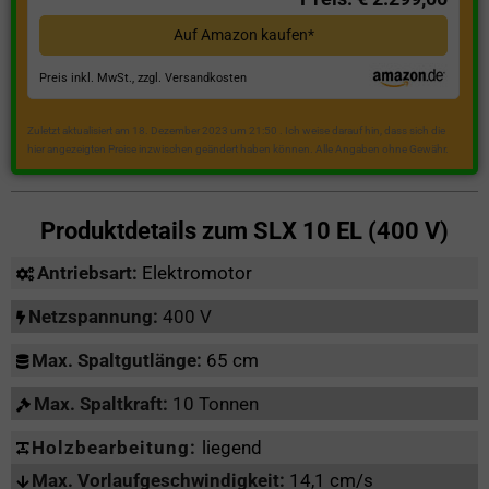
Auf Amazon kaufen*
Preis inkl. MwSt., zzgl. Versandkosten
Zuletzt aktualisiert am 18. Dezember 2023 um 21:50 . Ich weise darauf hin, dass sich die
hier angezeigten Preise inzwischen geändert haben können. Alle Angaben ohne Gewähr.
Produktdetails zum
SLX 10 EL (400 V)
Antriebsart:
Elektromotor
Netzspannung:
400 V
Max. Spaltgutlänge:
65 cm
Max. Spaltkraft:
10 Tonnen
Holzbearbeitung:
liegend
Max. Vorlaufgeschwindigkeit:
14,1 cm/s