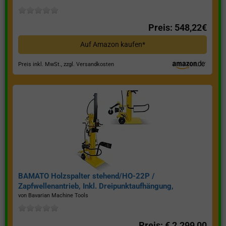
Preis: 548,22€
Auf Amazon kaufen*
Preis inkl. MwSt., zzgl. Versandkosten
BAMATO Holzspalter stehend/HO-22P /
Zapfwellenantrieb, Inkl. Dreipunktaufhängung,
Spaltkraft 22 Tonnen*
von Bavarian Machine Tools
Preis: € 2.299,00