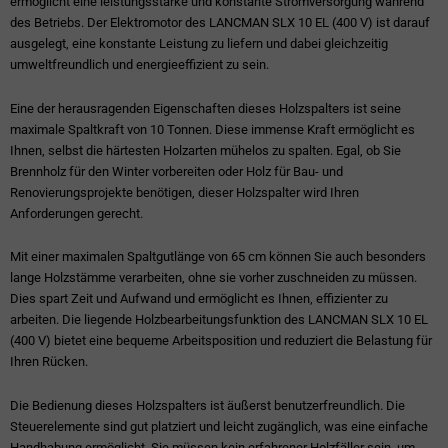
ermöglicht eine leistungsstarke und konstante Stromversorgung während
des Betriebs. Der Elektromotor des LANCMAN SLX 10 EL (400 V) ist darauf
ausgelegt, eine konstante Leistung zu liefern und dabei gleichzeitig
umweltfreundlich und energieeffizient zu sein.
Eine der herausragenden Eigenschaften dieses Holzspalters ist seine
maximale Spaltkraft von 10 Tonnen. Diese immense Kraft ermöglicht es
Ihnen, selbst die härtesten Holzarten mühelos zu spalten. Egal, ob Sie
Brennholz für den Winter vorbereiten oder Holz für Bau- und
Renovierungsprojekte benötigen, dieser Holzspalter wird Ihren
Anforderungen gerecht.
Mit einer maximalen Spaltgutlänge von 65 cm können Sie auch besonders
lange Holzstämme verarbeiten, ohne sie vorher zuschneiden zu müssen.
Dies spart Zeit und Aufwand und ermöglicht es Ihnen, effizienter zu
arbeiten. Die liegende Holzbearbeitungsfunktion des LANCMAN SLX 10 EL
(400 V) bietet eine bequeme Arbeitsposition und reduziert die Belastung für
Ihren Rücken.
Die Bedienung dieses Holzspalters ist äußerst benutzerfreundlich. Die
Steuerelemente sind gut platziert und leicht zugänglich, was eine einfache
Handhabung ermöglicht. Sie müssen kein erfahrener Holzfäller sein, um