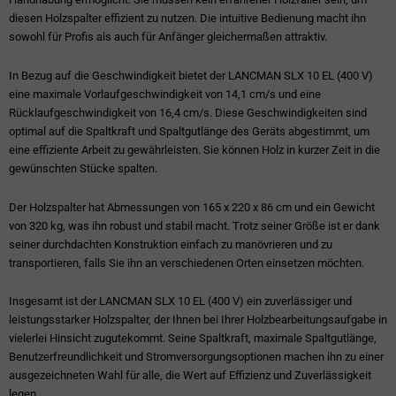
diesen Holzspalter effizient zu nutzen. Die intuitive Bedienung macht ihn
sowohl für Profis als auch für Anfänger gleichermaßen attraktiv.
In Bezug auf die Geschwindigkeit bietet der LANCMAN SLX 10 EL (400 V)
eine maximale Vorlaufgeschwindigkeit von 14,1 cm/s und eine
Rücklaufgeschwindigkeit von 16,4 cm/s. Diese Geschwindigkeiten sind
optimal auf die Spaltkraft und Spaltgutlänge des Geräts abgestimmt, um
eine effiziente Arbeit zu gewährleisten. Sie können Holz in kurzer Zeit in die
gewünschten Stücke spalten.
Der Holzspalter hat Abmessungen von 165 x 220 x 86 cm und ein Gewicht
von 320 kg, was ihn robust und stabil macht. Trotz seiner Größe ist er dank
seiner durchdachten Konstruktion einfach zu manövrieren und zu
transportieren, falls Sie ihn an verschiedenen Orten einsetzen möchten.
Insgesamt ist der LANCMAN SLX 10 EL (400 V) ein zuverlässiger und
leistungsstarker Holzspalter, der Ihnen bei Ihrer Holzbearbeitungsaufgabe in
vielerlei Hinsicht zugutekommt. Seine Spaltkraft, maximale Spaltgutlänge,
Benutzerfreundlichkeit und Stromversorgungsoptionen machen ihn zu einer
ausgezeichneten Wahl für alle, die Wert auf Effizienz und Zuverlässigkeit
legen.