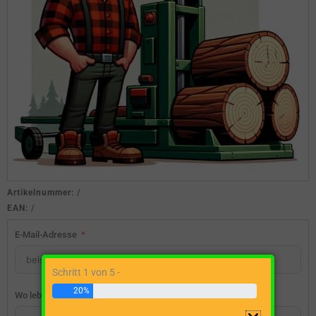
Artikelnummer:
/
EAN:
/
E-Mail-Adresse
Schritt 1 von 5 -
20%
Wo lebst du?