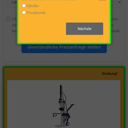
Händler
Privatkunde
Ich bin damit einverstanden, dass die angegebene E-Mail-Adresse
vom Webseitenbetreiber gespeichert wird, damit ich über diese
Nächste
hinsichtlich eines unverbindlichen Preisangebots kontaktiert werde.
Unverbindliche Preisanfrage stellen
Werbung*