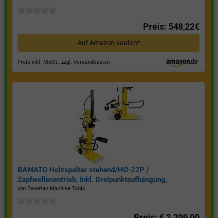
Preis: 548,22€
Auf Amazon kaufen*
Preis inkl. MwSt., zzgl. Versandkosten
BAMATO Holzspalter stehend/HO-22P /
Zapfwellenantrieb, Inkl. Dreipunktaufhängung,
Spaltkraft 22 Tonnen*
von Bavarian Machine Tools
Preis: € 2.299,00