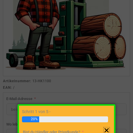
Artikelnummer:
13-HK1100
EAN:
/
E-Mail-Adresse
Schritt 1 von 5 -
20%
Wo lebst du?
Bist du Händler oder Privatkunde?