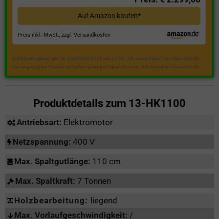
Auf Amazon kaufen*
Preis inkl. MwSt., zzgl. Versandkosten
Zuletzt aktualisiert am 18. Dezember 2023 um 21:50 . Ich weise darauf hin, dass sich die
hier angezeigten Preise inzwischen geändert haben können. Alle Angaben ohne Gewähr.
Produktdetails zum
13-HK1100
Antriebsart:
Elektromotor
Netzspannung:
400 V
Max. Spaltgutlänge:
110 cm
Max. Spaltkraft:
7 Tonnen
Holzbearbeitung:
liegend
Max. Vorlaufgeschwindigkeit:
/