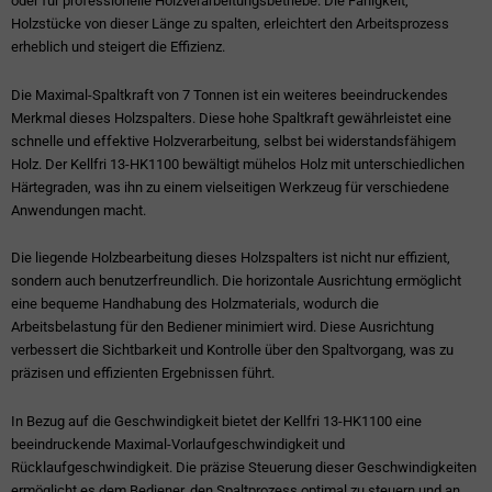
oder für professionelle Holzverarbeitungsbetriebe. Die Fähigkeit,
Holzstücke von dieser Länge zu spalten, erleichtert den Arbeitsprozess
erheblich und steigert die Effizienz.
Die Maximal-Spaltkraft von 7 Tonnen ist ein weiteres beeindruckendes
Merkmal dieses Holzspalters. Diese hohe Spaltkraft gewährleistet eine
schnelle und effektive Holzverarbeitung, selbst bei widerstandsfähigem
Holz. Der Kellfri 13-HK1100 bewältigt mühelos Holz mit unterschiedlichen
Härtegraden, was ihn zu einem vielseitigen Werkzeug für verschiedene
Anwendungen macht.
Die liegende Holzbearbeitung dieses Holzspalters ist nicht nur effizient,
sondern auch benutzerfreundlich. Die horizontale Ausrichtung ermöglicht
eine bequeme Handhabung des Holzmaterials, wodurch die
Arbeitsbelastung für den Bediener minimiert wird. Diese Ausrichtung
verbessert die Sichtbarkeit und Kontrolle über den Spaltvorgang, was zu
präzisen und effizienten Ergebnissen führt.
In Bezug auf die Geschwindigkeit bietet der Kellfri 13-HK1100 eine
beeindruckende Maximal-Vorlaufgeschwindigkeit und
Rücklaufgeschwindigkeit. Die präzise Steuerung dieser Geschwindigkeiten
ermöglicht es dem Bediener, den Spaltprozess optimal zu steuern und an