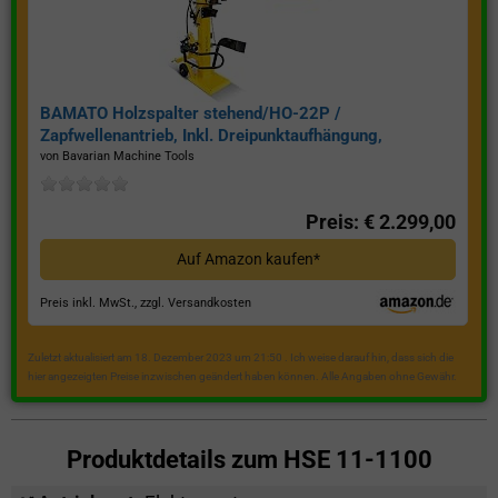
BAMATO Holzspalter stehend/HO-22P /
Zapfwellenantrieb, Inkl. Dreipunktaufhängung,
Spaltkraft 22 Tonnen*
von Bavarian Machine Tools
Preis: € 2.299,00
Auf Amazon kaufen*
Preis inkl. MwSt., zzgl. Versandkosten
Zuletzt aktualisiert am 18. Dezember 2023 um 21:50 . Ich weise darauf hin, dass sich die
hier angezeigten Preise inzwischen geändert haben können. Alle Angaben ohne Gewähr.
Produktdetails zum
HSE 11-1100