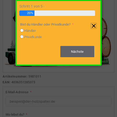
Schritt 1 von 5 -
20%
Bist du Händler oder Privatkunde?
Händler
Privatkunde
Nächste
Artikelnummer:
5981011
EAN:
4036351285373
E-Mail-Adresse
Wo lebst du?