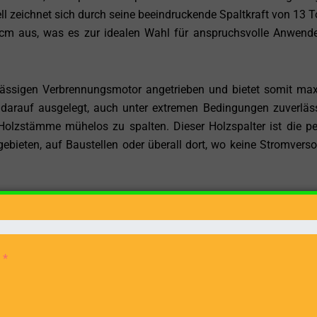
ll zeichnet sich durch seine beeindruckende Spaltkraft von 13 
cm aus, was es zur idealen Wahl für anspruchsvolle Anwend
ssigen Verbrennungsmotor angetrieben und bietet somit ma
st darauf ausgelegt, auch unter extremen Bedingungen zuverläs
 Holzstämme mühelos zu spalten. Dieser Holzspalter ist die pe
bieten, auf Baustellen oder überall dort, wo keine Stromvers
3M-DI ermöglicht es Ihnen, selbst die härtesten und knorr
ob Sie Hartholz, Weichholz oder andere Holzarten verarbeiten – 
g. Die maximale Spaltgutlänge von 111 cm bietet die notw
zu verarbeiten, ohne sie vorher zerschneiden zu müssen. Dies
-DI beträgt beeindruckende 30 cm/s, was bedeutet, dass Si