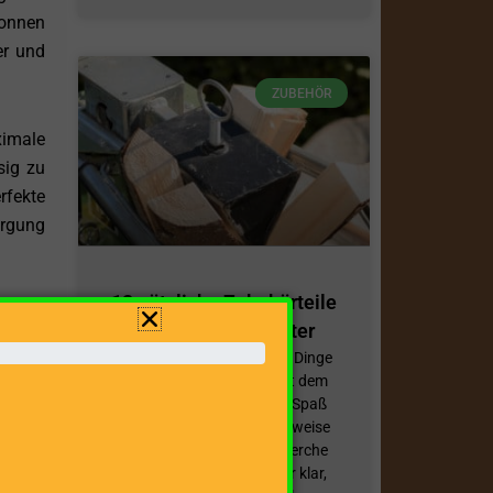
Tonnen
er und
ZUBEHÖR
ximale
sig zu
rfekte
orgung
12 nützliche Zubehörteile
igsten
für Ihren Holzspalter
dieser
Die Verwendung mancher Dinge
endige
macht manchmal erst mit dem
 spart
richtigen Zubehör richtig Spaß
bzw. erleichtert dieses teilweise
vieles. Während der Recherche
für diesen Beitrag war mir klar,
e Holz