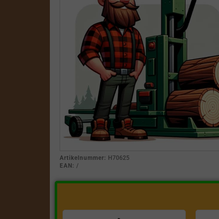
Artikelnummer:
H70625
EAN:
/