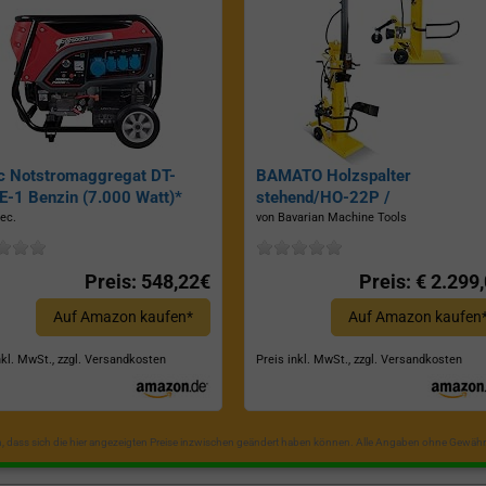
c Notstromaggregat DT-
BAMATO Holzspalter
-1 Benzin (7.000 Watt)*
stehend/HO-22P /
Zapfwellenantrieb, Inkl.
ec.
von Bavarian Machine Tools
Dreipunktaufhängung, Spaltkraf
22 Tonnen*
Preis: 548,22€
Preis: € 2.299
Auf Amazon kaufen*
Auf Amazon kaufen
nkl. MwSt., zzgl. Versandkosten
Preis inkl. MwSt., zzgl. Versandkosten
in, dass sich die hier angezeigten Preise inzwischen geändert haben können. Alle Angaben ohne Gewähr