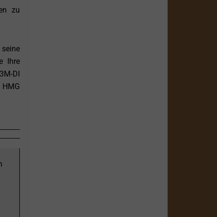
ben zu
seine
e Ihre
13M-DI
en HMG
n