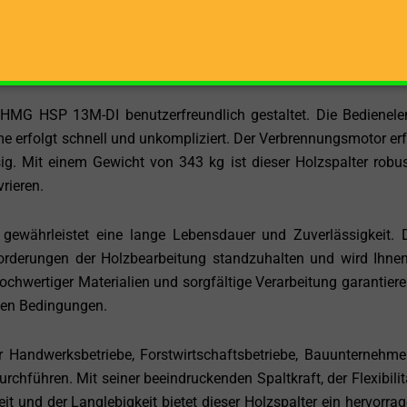
cklaufgeschwindigkeit von 19 cm/s ermöglicht es Ihnen, den Spa
tvorgang durchzuführen. Diese hohe Geschwindigkeit steiger
n, große Mengen an Holz in kürzester Zeit zu verarbeiten.
er HMG HSP 13M-DI benutzerfreundlich gestaltet. Die Bedienel
me erfolgt schnell und unkompliziert. Der Verbrennungsmotor erf
ig. Mit einem Gewicht von 343 kg ist dieser Holzspalter robu
rieren.
währleistet eine lange Lebensdauer und Zuverlässigkeit. 
rderungen der Holzbearbeitung standzuhalten und wird Ihnen
ochwertiger Materialien und sorgfältige Verarbeitung garantiere
llen Bedingungen.
 Handwerksbetriebe, Forstwirtschaftsbetriebe, Bauunternehm
rchführen. Mit seiner beeindruckenden Spaltkraft, der Flexibilit
t und der Langlebigkeit bietet dieser Holzspalter ein hervorra