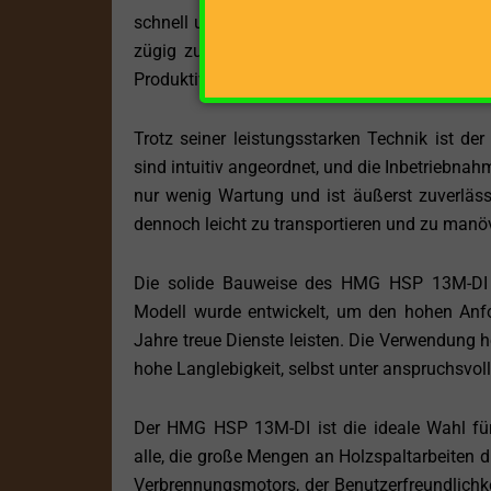
schnell und effizient spalten können. Die Rü
zügig zurückzusetzen und den nächsten Spal
Produktivität erheblich und ermöglicht es Ihne
Trotz seiner leistungsstarken Technik ist d
sind intuitiv angeordnet, und die Inbetriebnah
nur wenig Wartung und ist äußerst zuverläss
dennoch leicht zu transportieren und zu manöv
Die solide Bauweise des HMG HSP 13M-DI ge
Modell wurde entwickelt, um den hohen Anfo
Jahre treue Dienste leisten. Die Verwendung h
hohe Langlebigkeit, selbst unter anspruchsvo
Der HMG HSP 13M-DI ist die ideale Wahl für
alle, die große Mengen an Holzspaltarbeiten du
Verbrennungsmotors, der Benutzerfreundlichkei