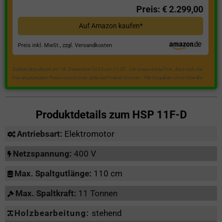
Preis: € 2.299,00
Auf Amazon kaufen*
Preis inkl. MwSt., zzgl. Versandkosten
Zuletzt aktualisiert am 18. Dezember 2023 um 21:50 . Ich weise darauf hin, dass sich die
hier angezeigten Preise inzwischen geändert haben können. Alle Angaben ohne Gewähr.
Produktdetails zum
HSP 11F-D
Antriebsart:
Elektromotor
Netzspannung:
400 V
Max. Spaltgutlänge:
110 cm
Max. Spaltkraft:
11 Tonnen
Holzbearbeitung:
stehend