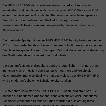
Der HMG HSP 11F-D wird von einem leistungsstarken Elektromotor
angetrieben und benötigt eine Netzspannung von 400 V. Dies ermöglicht
einen zuverlässigen und konstanten Betrieb ohne die Notwendigkeit von
Treibstoffen oder Verbrennung. Die Elektrik sorgt für eine
umweltfreundliche und saubere Energiequelle, die weder Gerüche noch
Abgase erzeugt.
Die maximale Spaltgutlänge des HMG HSP 11F-D beträgt beeindruckende
110 cm. Das bedeutet, dass Sie auch längere Holzstämme ohne vorheriges
Zuschneiden spalten können. Dies spart Zeit und Mühe bei der Vorbereitung
des Spaltmaterials und steigert Ihre Produktivität.
Die Spaltkraft dieses Holzspalters beträgt erstaunliche 11 Tonnen. Diese
immense Kraft ermöglicht das Spalten von Hartholz und Weichholz
gleichermaßen mühelos. Egal, wie hart das Holz ist, der HMG HSP 11F-D
wird sich der Aufgabe ohne Schwierigkeiten stellen.
Die stehende Bauweise des HMG HSP 11F-D ist äußerst praktisch. Sie
arbeiten auf bequemer Arbeitshöhe, ohne sich bücken oder unbequeme
Positionen einnehmen zu müssen. Dies reduziert die Belastung Ihres
Rückens und sorgt für einen komfortablen Arbeitsablauf.