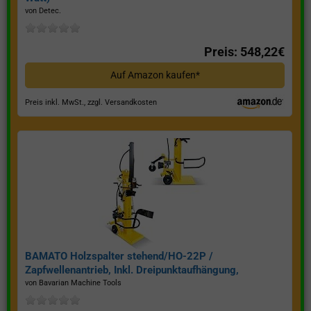
von Detec.
Preis: 548,22€
Auf Amazon kaufen*
Preis inkl. MwSt., zzgl. Versandkosten
BAMATO Holzspalter stehend/HO-22P /
Zapfwellenantrieb, Inkl. Dreipunktaufhängung,
Spaltkraft 22 Tonnen*
von Bavarian Machine Tools