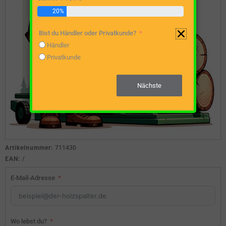
20%
Bist du Händler oder Privatkunde?
Händler
Privatkunde
Nächste
Artikelnummer:
711430
EAN:
/
E-Mail-Adresse
Wo lebst du?