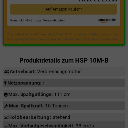
Auf Amazon kaufen*
Preis inkl. MwSt., zzgl. Versandkosten
Zuletzt aktualisiert am 18. Dezember 2023 um 21:50 . Ich weise darauf hin, dass sich die
hier angezeigten Preise inzwischen geändert haben können. Alle Angaben ohne Gewähr.
Produktdetails zum
HSP 10M-B
Antriebsart:
Verbrennungsmotor
Netzspannung:
/
Max. Spaltgutlänge:
111 cm
Max. Spaltkraft:
10 Tonnen
Holzbearbeitung:
stehend
Max. Vorlaufgeschwindigkeit:
33 cm/s