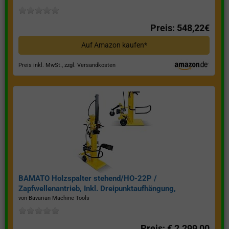
Preis: 548,22€
Auf Amazon kaufen*
Preis inkl. MwSt., zzgl. Versandkosten
BAMATO Holzspalter stehend/HO-22P /
Zapfwellenantrieb, Inkl. Dreipunktaufhängung,
Spaltkraft 22 Tonnen*
von Bavarian Machine Tools
Preis: € 2.299,00