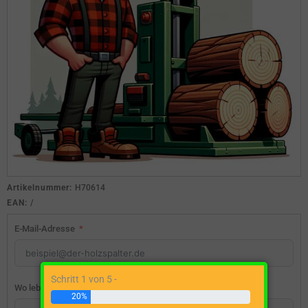
Artikelnummer:
H70614
EAN:
/
E-Mail-Adresse
Schritt 1 von 5 -
Wo lebst du?
20%