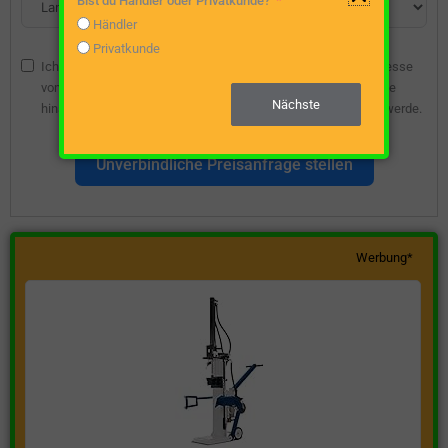
Bist du Händler oder Privatkunde?
Händler
Privatkunde
Ich bin damit einverstanden, dass die angegebene E-Mail-Adresse
vom Webseitenbetreiber gespeichert wird, damit ich über diese
Nächste
hinsichtlich eines unverbindlichen Preisangebots kontaktiert werde.
Unverbindliche Preisanfrage stellen
Werbung*