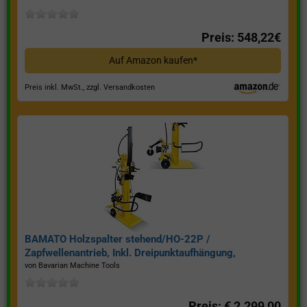
Preis: 548,22€
Auf Amazon kaufen*
Preis inkl. MwSt., zzgl. Versandkosten
BAMATO Holzspalter stehend/HO-22P /
Zapfwellenantrieb, Inkl. Dreipunktaufhängung,
Spaltkraft 22 Tonnen*
von Bavarian Machine Tools
Preis: € 2.299,00