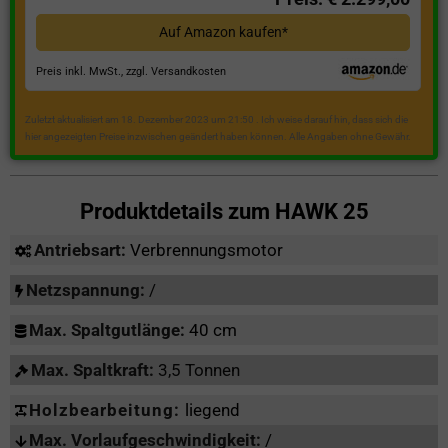
Auf Amazon kaufen*
Preis inkl. MwSt., zzgl. Versandkosten
Zuletzt aktualisiert am 18. Dezember 2023 um 21:50 . Ich weise darauf hin, dass sich die
hier angezeigten Preise inzwischen geändert haben können. Alle Angaben ohne Gewähr.
Produktdetails zum
HAWK 25
Antriebsart:
Verbrennungsmotor
Netzspannung:
/
Max. Spaltgutlänge:
40 cm
Max. Spaltkraft:
3,5 Tonnen
Holzbearbeitung:
liegend
Max. Vorlaufgeschwindigkeit:
/