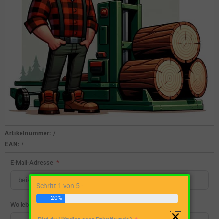
Artikelnummer:
/
EAN:
/
E-Mail-Adresse
Schritt 1 von 5 -
20%
Wo lebst du?