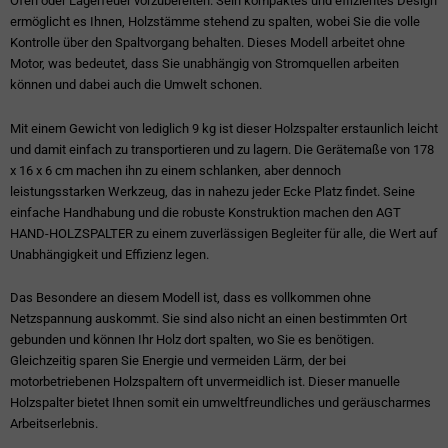
Ofen oder Lagerfeuer vorzubereiten. Sein kompaktes und effizientes Design
ermöglicht es Ihnen, Holzstämme stehend zu spalten, wobei Sie die volle
Kontrolle über den Spaltvorgang behalten. Dieses Modell arbeitet ohne
Motor, was bedeutet, dass Sie unabhängig von Stromquellen arbeiten
können und dabei auch die Umwelt schonen.
Mit einem Gewicht von lediglich 9 kg ist dieser Holzspalter erstaunlich leicht
und damit einfach zu transportieren und zu lagern. Die Gerätemaße von 178
x 16 x 6 cm machen ihn zu einem schlanken, aber dennoch
leistungsstarken Werkzeug, das in nahezu jeder Ecke Platz findet. Seine
einfache Handhabung und die robuste Konstruktion machen den AGT
HAND-HOLZSPALTER zu einem zuverlässigen Begleiter für alle, die Wert auf
Unabhängigkeit und Effizienz legen.
Das Besondere an diesem Modell ist, dass es vollkommen ohne
Netzspannung auskommt. Sie sind also nicht an einen bestimmten Ort
gebunden und können Ihr Holz dort spalten, wo Sie es benötigen.
Gleichzeitig sparen Sie Energie und vermeiden Lärm, der bei
motorbetriebenen Holzspaltern oft unvermeidlich ist. Dieser manuelle
Holzspalter bietet Ihnen somit ein umweltfreundliches und geräuscharmes
Arbeitserlebnis.