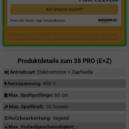
Auf Amazon kaufen*
Preis inkl. MwSt., zzgl. Versandkosten
Zuletzt aktualisiert am 18. Dezember 2023 um 21:50 . Ich weise darauf hin, dass sich die
hier angezeigten Preise inzwischen geändert haben können. Alle Angaben ohne Gewähr.
Produktdetails zum
38 PRO (E+Z)
Antriebsart:
Elektromotor + Zapfwelle
Netzspannung:
400 V
Max. Spaltgutlänge:
60 cm
Max. Spaltkraft:
10 Tonnen
Holzbearbeitung:
liegend
Max. Vorlaufgeschwindigkeit:
/