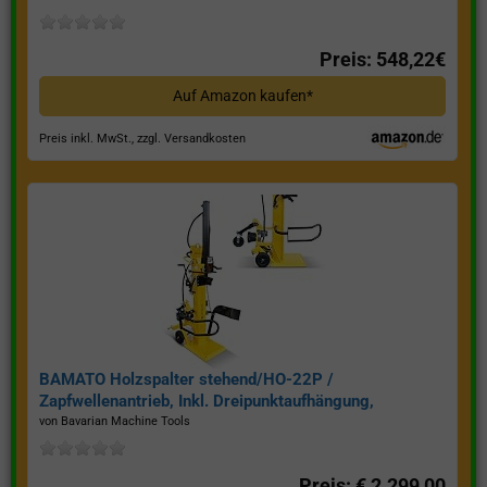
Preis: 548,22€
Auf Amazon kaufen*
Preis inkl. MwSt., zzgl. Versandkosten
BAMATO Holzspalter stehend/HO-22P /
Zapfwellenantrieb, Inkl. Dreipunktaufhängung,
Spaltkraft 22 Tonnen*
von Bavarian Machine Tools
Preis: € 2.299,00