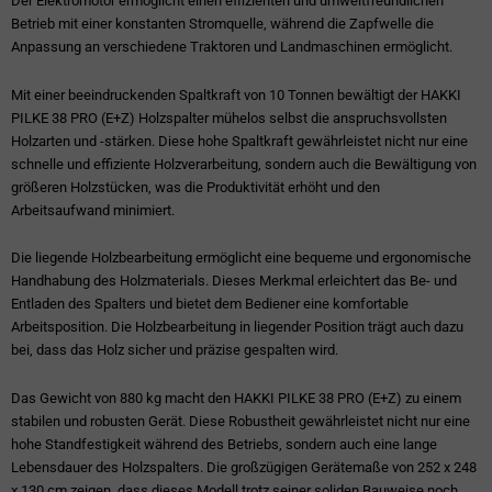
Der Elektromotor ermöglicht einen effizienten und umweltfreundlichen
Betrieb mit einer konstanten Stromquelle, während die Zapfwelle die
Anpassung an verschiedene Traktoren und Landmaschinen ermöglicht.
Mit einer beeindruckenden Spaltkraft von 10 Tonnen bewältigt der HAKKI
PILKE 38 PRO (E+Z) Holzspalter mühelos selbst die anspruchsvollsten
Holzarten und -stärken. Diese hohe Spaltkraft gewährleistet nicht nur eine
schnelle und effiziente Holzverarbeitung, sondern auch die Bewältigung von
größeren Holzstücken, was die Produktivität erhöht und den
Arbeitsaufwand minimiert.
Die liegende Holzbearbeitung ermöglicht eine bequeme und ergonomische
Handhabung des Holzmaterials. Dieses Merkmal erleichtert das Be- und
Entladen des Spalters und bietet dem Bediener eine komfortable
Arbeitsposition. Die Holzbearbeitung in liegender Position trägt auch dazu
bei, dass das Holz sicher und präzise gespalten wird.
Das Gewicht von 880 kg macht den HAKKI PILKE 38 PRO (E+Z) zu einem
stabilen und robusten Gerät. Diese Robustheit gewährleistet nicht nur eine
hohe Standfestigkeit während des Betriebs, sondern auch eine lange
Lebensdauer des Holzspalters. Die großzügigen Gerätemaße von 252 x 248
x 130 cm zeigen, dass dieses Modell trotz seiner soliden Bauweise noch