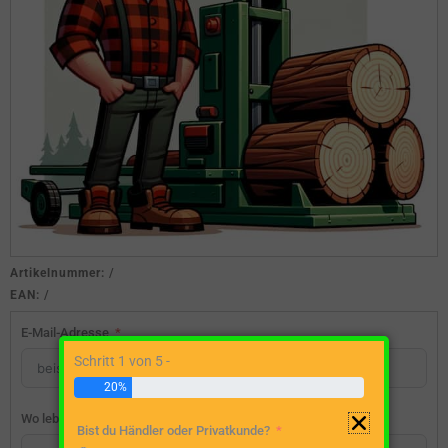
Artikelnummer:
/
EAN:
/
E-Mail-Adresse
Schritt 1 von 5 -
20%
Wo lebst du?
Bist du Händler oder Privatkunde?