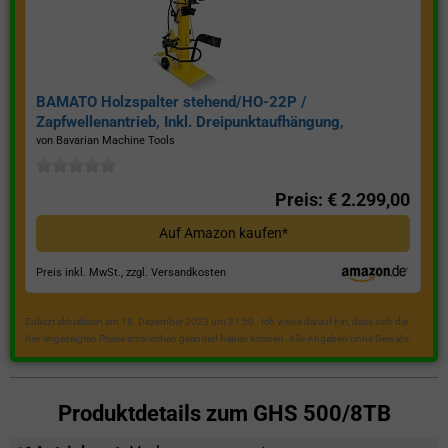
BAMATO Holzspalter stehend/HO-22P /
Zapfwellenantrieb, Inkl. Dreipunktaufhängung,
Spaltkraft 22 Tonnen*
von Bavarian Machine Tools
Preis: € 2.299,00
Auf Amazon kaufen*
Preis inkl. MwSt., zzgl. Versandkosten
Zuletzt aktualisiert am 18. Dezember 2023 um 21:50 . Ich weise darauf hin, dass sich die
hier angezeigten Preise inzwischen geändert haben können. Alle Angaben ohne Gewähr.
Produktdetails zum
GHS 500/8TB