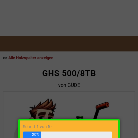
>>
Alle Holzspalter anzeigen
GHS 500/8TB
von GÜDE
Schritt 1 von 5 -
20%