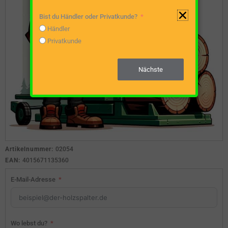
Bist du Händler oder Privatkunde?
Händler
Privatkunde
Nächste
Artikelnummer:
02054
EAN:
4015671135360
E-Mail-Adresse
Wo lebst du?