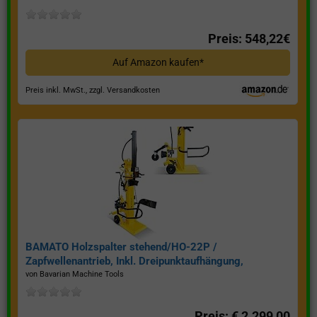
Preis: 548,22€
Auf Amazon kaufen*
Preis inkl. MwSt., zzgl. Versandkosten
BAMATO Holzspalter stehend/HO-22P /
Zapfwellenantrieb, Inkl. Dreipunktaufhängung,
Spaltkraft 22 Tonnen*
von Bavarian Machine Tools
Preis: € 2.299,00