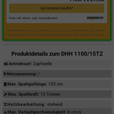
Auf Amazon kaufen*
Preis inkl. MwSt., zzgl. Versandkosten
Zuletzt aktualisiert am 18. Dezember 2023 um 21:50 . Ich weise darauf hin, dass sich die
hier angezeigten Preise inzwischen geändert haben können. Alle Angaben ohne Gewähr.
Produktdetails zum
DHH 1100/15TZ
Antriebsart:
Zapfwelle
Netzspannung:
/
Max. Spaltgutlänge:
105 cm
Max. Spaltkraft:
15 Tonnen
Holzbearbeitung:
stehend
Max. Vorlaufgeschwindigkeit:
8 cm/s