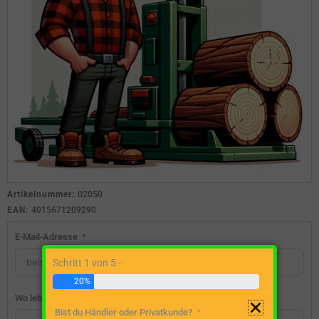
Artikelnummer:
02050
EAN:
4015671209290
E-Mail-Adresse
Schritt 1 von 5 -
20%
Wo lebst du?
Bist du Händler oder Privatkunde?