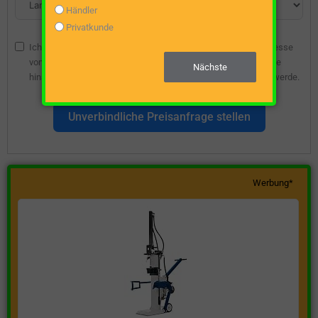
Händler
Privatkunde
Ich bin damit einverstanden, dass die angegebene E-Mail-Adresse
vom Webseitenbetreiber gespeichert wird, damit ich über diese
Nächste
hinsichtlich eines unverbindlichen Preisangebots kontaktiert werde.
Unverbindliche Preisanfrage stellen
Werbung*