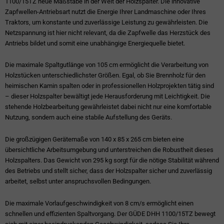
1100/15TZ neue Maßstäbe in der Welt der Holzspalter. Die innovative
Zapfwellen-Antriebsart nutzt die Energie Ihrer Landmaschine oder Ihres
Traktors, um konstante und zuverlässige Leistung zu gewährleisten. Die
Netzspannung ist hier nicht relevant, da die Zapfwelle das Herzstück des
Antriebs bildet und somit eine unabhängige Energiequelle bietet.
Die maximale Spaltgutlänge von 105 cm ermöglicht die Verarbeitung von
Holzstücken unterschiedlichster Größen. Egal, ob Sie Brennholz für den
heimischen Kamin spalten oder in professionellen Holzprojekten tätig sind
– dieser Holzspalter bewältigt jede Herausforderung mit Leichtigkeit. Die
stehende Holzbearbeitung gewährleistet dabei nicht nur eine komfortable
Nutzung, sondern auch eine stabile Aufstellung des Geräts.
Die großzügigen Gerätemaße von 140 x 85 x 265 cm bieten eine
übersichtliche Arbeitsumgebung und unterstreichen die Robustheit dieses
Holzspalters. Das Gewicht von 295 kg sorgt für die nötige Stabilität während
des Betriebs und stellt sicher, dass der Holzspalter sicher und zuverlässig
arbeitet, selbst unter anspruchsvollen Bedingungen.
Die maximale Vorlaufgeschwindigkeit von 8 cm/s ermöglicht einen
schnellen und effizienten Spaltvorgang. Der GÜDE DHH 1100/15TZ bewegt