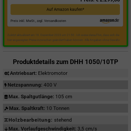
Auf Amazon kaufen*
Preis inkl. MwSt., zzgl. Versandkosten
Zuletzt aktualisiert am 18. Dezember 2023 um 21:50 . Ich weise darauf hin, dass sich die
hier angezeigten Preise inzwischen geändert haben können. Alle Angaben ohne Gewähr.
Produktdetails zum
DHH 1050/10TP
Antriebsart:
Elektromotor
Netzspannung:
400 V
Max. Spaltgutlänge:
105 cm
Max. Spaltkraft:
10 Tonnen
Holzbearbeitung:
stehend
Max. Vorlaufgeschwindigkeit:
3,5 cm/s