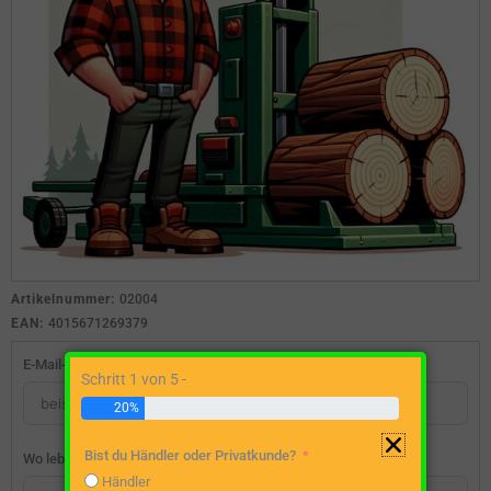
Artikelnummer:
02004
EAN:
4015671269379
E-Mail-Adresse
Schritt 1 von 5 -
20%
Bist du Händler oder Privatkunde?
Wo lebst du?
Händler