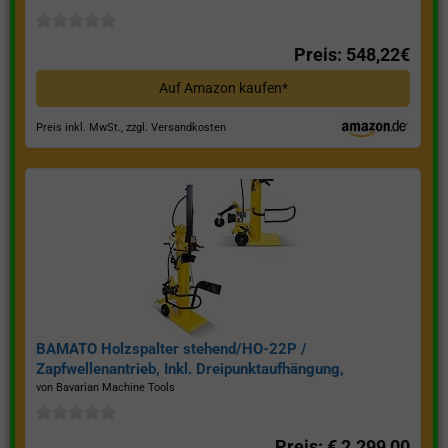
Preis: 548,22€
Auf Amazon kaufen*
Preis inkl. MwSt., zzgl. Versandkosten
BAMATO Holzspalter stehend/HO-22P /
Zapfwellenantrieb, Inkl. Dreipunktaufhängung,
Spaltkraft 22 Tonnen*
von Bavarian Machine Tools
Preis: € 2.299,00