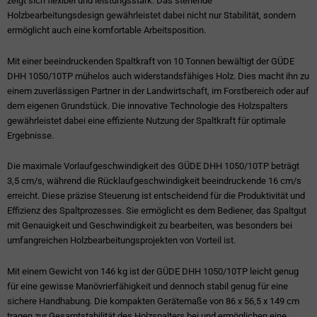
zeigt sich flexibel und leistungsstark. Das stehende
Holzbearbeitungsdesign gewährleistet dabei nicht nur Stabilität, sondern
ermöglicht auch eine komfortable Arbeitsposition.
Mit einer beeindruckenden Spaltkraft von 10 Tonnen bewältigt der GÜDE
DHH 1050/10TP mühelos auch widerstandsfähiges Holz. Dies macht ihn zu
einem zuverlässigen Partner in der Landwirtschaft, im Forstbereich oder auf
dem eigenen Grundstück. Die innovative Technologie des Holzspalters
gewährleistet dabei eine effiziente Nutzung der Spaltkraft für optimale
Ergebnisse.
Die maximale Vorlaufgeschwindigkeit des GÜDE DHH 1050/10TP beträgt
3,5 cm/s, während die Rücklaufgeschwindigkeit beeindruckende 16 cm/s
erreicht. Diese präzise Steuerung ist entscheidend für die Produktivität und
Effizienz des Spaltprozesses. Sie ermöglicht es dem Bediener, das Spaltgut
mit Genauigkeit und Geschwindigkeit zu bearbeiten, was besonders bei
umfangreichen Holzbearbeitungsprojekten von Vorteil ist.
Mit einem Gewicht von 146 kg ist der GÜDE DHH 1050/10TP leicht genug
für eine gewisse Manövrierfähigkeit und dennoch stabil genug für eine
sichere Handhabung. Die kompakten Gerätemaße von 86 x 56,5 x 149 cm
tragen zur Gesamtstabilität des Holzspalters bei und ermöglichen eine