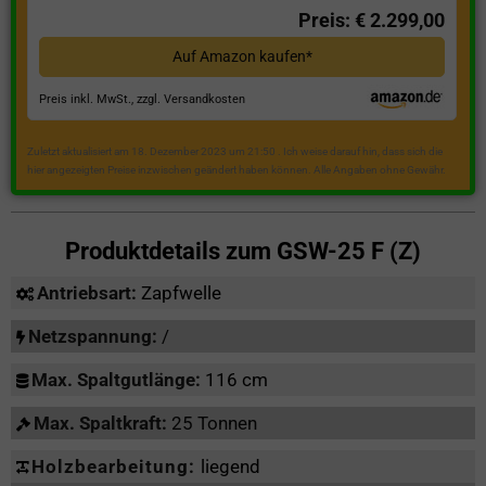
Preis: € 2.299,00
Auf Amazon kaufen*
Preis inkl. MwSt., zzgl. Versandkosten
Zuletzt aktualisiert am 18. Dezember 2023 um 21:50 . Ich weise darauf hin, dass sich die
hier angezeigten Preise inzwischen geändert haben können. Alle Angaben ohne Gewähr.
Produktdetails zum
GSW-25 F (Z)
Antriebsart:
Zapfwelle
Netzspannung:
/
Max. Spaltgutlänge:
116 cm
Max. Spaltkraft:
25 Tonnen
Holzbearbeitung:
liegend