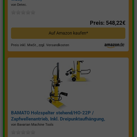
von Detec.
Preis: 548,22€
Auf Amazon kaufen*
Preis inkl. MwSt., zzgl. Versandkosten
BAMATO Holzspalter stehend/HO-22P /
Zapfwellenantrieb, Inkl. Dreipunktaufhängung,
Spaltkraft 22 Tonnen*
von Bavarian Machine Tools